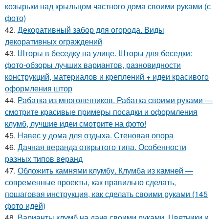
козырьки над крыльцом частного дома своими руками (с
фото)
42.
Декоративный забор для огорода. Виды
декоративных ограждений
43.
Шторы в беседку на улице. Шторы для беседки:
фото-обзоры лучших вариантов, разновидности
конструкций, материалов и креплений + идеи красивого
оформления штор
44.
Рабатка из многолетников. Рабатка своими руками —
смотрите красивые примеры посадки и оформления
клумб, лучшие идеи смотрите на фото!
45.
Навес у дома для отдыха. Стеновая опора
46.
Дачная веранда открытого типа. Особенности
разных типов веранд
47.
Обложить камнями клумбу. Клумба из камней —
современные проекты, как правильно сделать,
пошаговая инструкция, как сделать своими руками (145
фото идей)
48.
Варианты клумб на даче своими руками. Цветники и