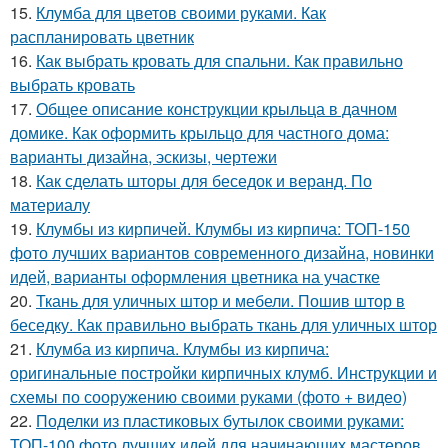
15.
Клумба для цветов своими руками. Как
распланировать цветник
16.
Как выбрать кровать для спальни. Как правильно
выбрать кровать
17.
Общее описание конструкции крыльца в дачном
домике. Как оформить крыльцо для частного дома:
варианты дизайна, эскизы, чертежи
18.
Как сделать шторы для беседок и веранд. По
материалу
19.
Клумбы из кирпичей. Клумбы из кирпича: ТОП-150
фото лучших вариантов современного дизайна, новинки
идей, варианты оформления цветника на участке
20.
Ткань для уличных штор и мебели. Пошив штор в
беседку. Как правильно выбрать ткань для уличных штор
21.
Клумба из кирпича. Клумбы из кирпича:
оригинальные постройки кирпичных клумб. Инструкции и
схемы по сооружению своими руками (фото + видео)
22.
Поделки из пластиковых бутылок своими руками:
ТОП-100 фото лучших идей для начинающих мастеров