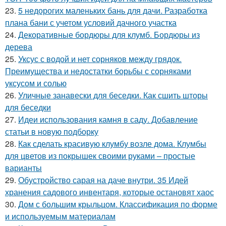
23.
5 недорогих маленьких бань для дачи. Разработка
плана бани с учетом условий дачного участка
24.
Декоративные бордюры для клумб. Бордюры из
дерева
25.
Уксус с водой и нет сорняков между грядок.
Преимущества и недостатки борьбы с сорняками
уксусом и солью
26.
Уличные занавески для беседки. Как сшить шторы
для беседки
27.
Идеи использования камня в саду. Добавление
статьи в новую подборку
28.
Как сделать красивую клумбу возле дома. Клумбы
для цветов из покрышек своими руками – простые
варианты
29.
Обустройство сарая на даче внутри. 35 Идей
хранения садового инвентаря, которые остановят хаос
30.
Дом с большим крыльцом. Классификация по форме
и используемым материалам