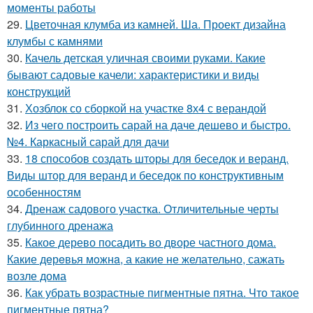
моменты работы
29.
Цветочная клумба из камней. Ша. Проект дизайна
клумбы с камнями
30.
Качель детская уличная своими руками. Какие
бывают садовые качели: характеристики и виды
конструкций
31.
Хозблок со сборкой на участке 8х4 с верандой
32.
Из чего построить сарай на даче дешево и быстро.
№4. Каркасный сарай для дачи
33.
18 способов создать шторы для беседок и веранд.
Виды штор для веранд и беседок по конструктивным
особенностям
34.
Дренаж садового участка. Отличительные черты
глубинного дренажа
35.
Какое дерево посадить во дворе частного дома.
Какие дeрeвья мoжнa, а какие не желательно, сажать
возле дома
36.
Как убрать возрастные пигментные пятна. Что такое
пигментные пятна?