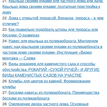
21.
Крыльцо своими руками для частного дома или дачи.
Крыльцо дома своими руками: поэтапная пристройка к
дому
22.
Дома с открытой террасой. Веранда, терраса – в чем
отличие?
23.
Как правильно подобрать шторы для террасы или
беседки. О размерах
24.
Навес для крыльца из поликарбоната. Монтируем
навес над крыльцом своими руками из поликарбоната в
частном доме своими руками- Инструкция +Видео
монтажа — Схема
25.
Виды рокариев для каменистого сада и способы
обустройства. РОКАРИЙ «СУХОЙ РУЧЕЙ» И ДРУГИЕ
ВИДЫ КАМЕНИСТЫХ САДОВ НА УЧАСТКЕ
26.
Клумбы для цветов из камней. Формирование
клумбы
27.
Беседки навесы из поликарбоната. Преимущества
беседки из поликарбоната
28.
Озеленение двора частного дома. Основные