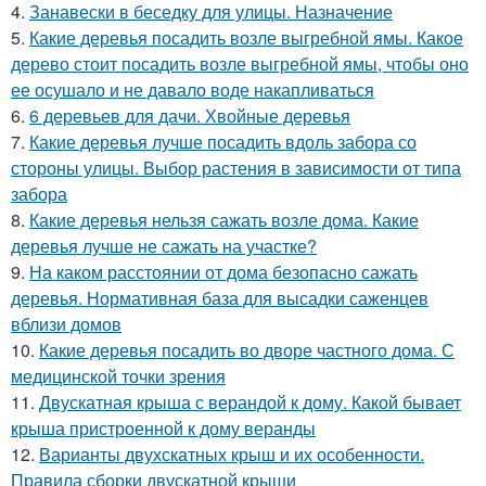
4.
Занавески в беседку для улицы. Назначение
5.
Какие деревья посадить возле выгребной ямы. Какое
дерево стоит посадить возле выгребной ямы, чтобы оно
ее осушало и не давало воде накапливаться
6.
6 деревьев для дачи. Хвойные деревья
7.
Какие деревья лучше посадить вдоль забора со
стороны улицы. Выбор растения в зависимости от типа
забора
8.
Какие деревья нельзя сажать возле дома. Какие
деревья лучше не сажать на участке?
9.
На каком расстоянии от дома безопасно сажать
деревья. Нормативная база для высадки саженцев
вблизи домов
10.
Какие деревья посадить во дворе частного дома. С
медицинской точки зрения
11.
Двускатная крыша с верандой к дому. Какой бывает
крыша пристроенной к дому веранды
12.
Варианты двухскатных крыш и их особенности.
Правила сборки двускатной крыши