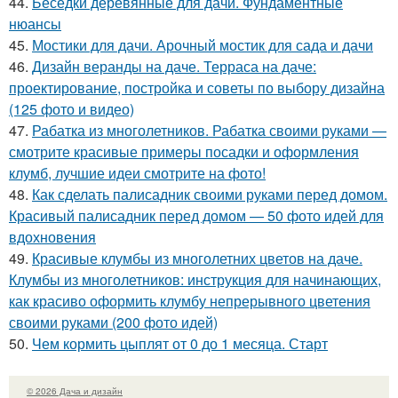
44.
Беседки деревянные для дачи. Фундаментные
нюансы
45.
Мостики для дачи. Арочный мостик для сада и дачи
46.
Дизайн веранды на даче. Терраса на даче:
проектирование, постройка и советы по выбору дизайна
(125 фото и видео)
47.
Рабатка из многолетников. Рабатка своими руками —
смотрите красивые примеры посадки и оформления
клумб, лучшие идеи смотрите на фото!
48.
Как сделать палисадник своими руками перед домом.
Красивый палисадник перед домом — 50 фото идей для
вдохновения
49.
Красивые клумбы из многолетних цветов на даче.
Клумбы из многолетников: инструкция для начинающих,
как красиво оформить клумбу непрерывного цветения
своими руками (200 фото идей)
50.
Чем кормить цыплят от 0 до 1 месяца. Старт
© 2026 Дача и дизайн