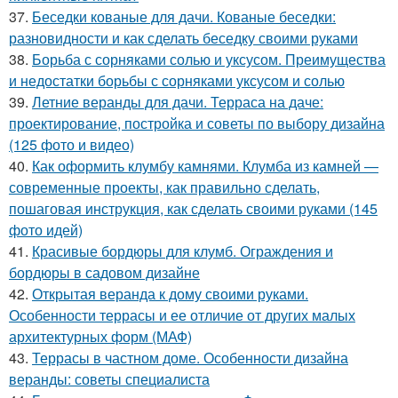
37.
Беседки кованые для дачи. Кованые беседки:
разновидности и как сделать беседку своими руками
38.
Борьба с сорняками солью и уксусом. Преимущества
и недостатки борьбы с сорняками уксусом и солью
39.
Летние веранды для дачи. Терраса на даче:
проектирование, постройка и советы по выбору дизайна
(125 фото и видео)
40.
Как оформить клумбу камнями. Клумба из камней —
современные проекты, как правильно сделать,
пошаговая инструкция, как сделать своими руками (145
фото идей)
41.
Красивые бордюры для клумб. Ограждения и
бордюры в садовом дизайне
42.
Открытая веранда к дому своими руками.
Особенности террасы и ее отличие от других малых
архитектурных форм (МАФ)
43.
Террасы в частном доме. Особенности дизайна
веранды: советы специалиста