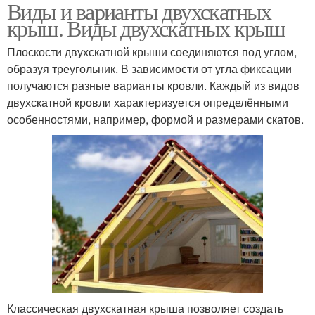
Виды и варианты двухскатных
Стропильная система
Двускатная крыша
крыш. Виды двухскатных крыш
Плоскости двухскатной крыши соединяются под углом,
образуя треугольник. В зависимости от угла фиксации
получаются разные варианты кровли. Каждый из видов
Треугольная крыша
Шатровая крыша
двухскатной кровли характеризуется определёнными
особенностями, например, формой и размерами скатов.
Крыша с разными
Двускатные крыши
скатами
Крыши с разными
Крыша с навесом
скатами
Классическая двухскатная крыша позволяет создать