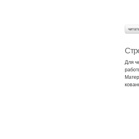
читат
Стр
Для ч
работ
Матер
кован