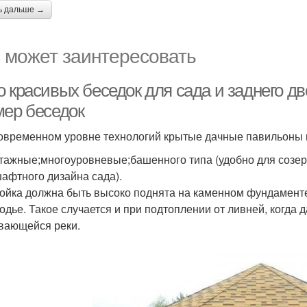
ь дальше →
 может заинтересовать
о красивых беседок для сада и заднего д
мер беседок
овременном уровне технологий крытые дачные павильоны 
тажные;многоуровневые;башенного типа (удобно для созе
афтного дизайна сада).
ойка должна быть высоко поднята на каменном фундаменте
одье. Такое случается и при подтоплении от ливней, когда д
вающейся реки.