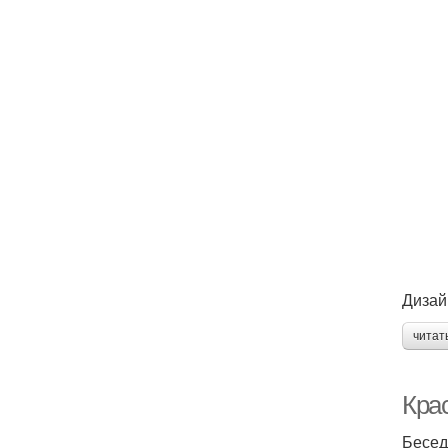
Дизай
читат
Крас
Бесед