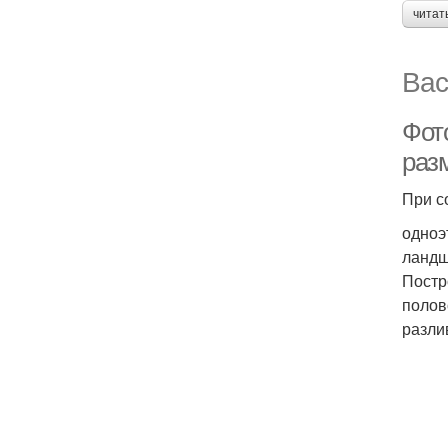
читат
Вас
Фот
раз
При с
одноэ
ландш
Постр
полов
разли