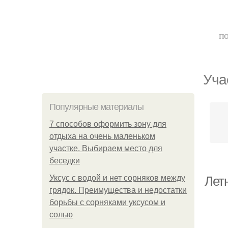
по
Уча
Популярные материалы
7 способов оформить зону для
отдыха на очень маленьком
участке. Выбираем место для
беседки
Уксус с водой и нет сорняков между
Лет
грядок. Преимущества и недостатки
борьбы с сорняками уксусом и
солью