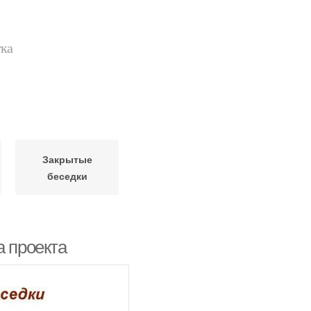
тка
Закрытые
беседки
а проекта