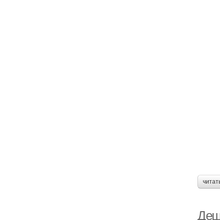
читат
Деш