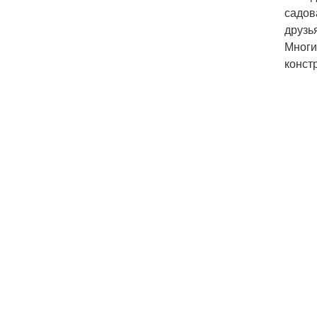
садов
друзь
Многи
конст