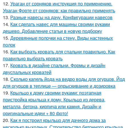
12.
Ураган от сорняков инструкция по применению.
Ураган Форте от сорняков: как правильно применять
13.
Разные навесы на дачу. Конфигурации навесов
14.
Как сделать навес для машины своими руками
дешево. Добавление статьи в новую подборку
15.
Деревянные полочки на стену. Виды настенных
полок
16.
Как выбрать кровать для спальни правильно. Как
правильно выбрать кровать
17.
Кровать в дизайне спальни. Формы и дизайн
двуспальных кроватей
18.
Сколько капель йода на ведро воды для огурцов. Йод
для огурцов в теплице — опрыскивание и дозировка
19.
Крыльцо к дому своими руками: поэтапная
пристройка крыльца к дому. Крыльцо из дерева,
металла, бетона, кирпича или камня. Дизайн и
оригинальные идеи + 80 фото!
20.
Как я построил крыльцо для дачного дома за
несколько выходных. Строительство бетонного крыльца