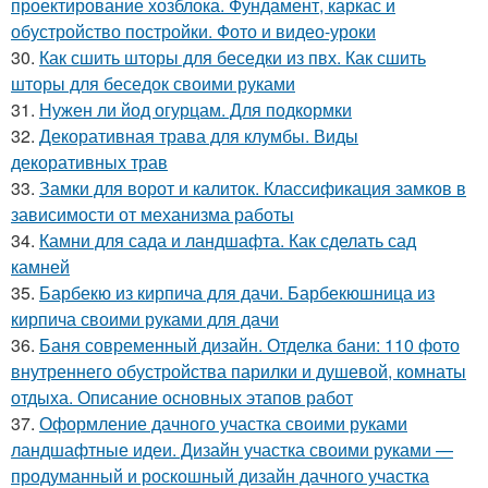
проектирование хозблока. Фундамент, каркас и
обустройство постройки. Фото и видео-уроки
30.
Как сшить шторы для беседки из пвх. Как сшить
шторы для беседок своими руками
31.
Нужен ли йод огурцам. Для подкормки
32.
Декоративная трава для клумбы. Виды
декоративных трав
33.
Замки для ворот и калиток. Классификация замков в
зависимости от механизма работы
34.
Камни для сада и ландшафта. Как сделать сад
камней
35.
Барбекю из кирпича для дачи. Барбекюшница из
кирпича своими руками для дачи
36.
Баня современный дизайн. Отделка бани: 110 фото
внутреннего обустройства парилки и душевой, комнаты
отдыха. Описание основных этапов работ
37.
Оформление дачного участка своими руками
ландшафтные идеи. Дизайн участка своими руками —
продуманный и роскошный дизайн дачного участка