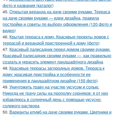
фото и названия (каталог)
45.
Открытая веранда на даче своими руками. Терраса
на даче своими руками — идеи дизайна, правила
постройки и советы по выбору оформления (120 фото и
видео)
46.
Крытая терраса к дому. Красивые проекты домов с
террасой и верандой пристроенной к дому (фото)
47.
Красивый палисадник перед домом своими руками.
Красивый палисадник своими руками —, как правильно
создать и украсить элемент ландшафтного дизайна
48.
Красивые террасы загородных домов. Терраса к
дому: красивая пристройка и особенности ее
применения в ландшафтном дизайне (155 фото)
49.
Уничтожить траву на участке уксусом и солью.
Никогда не трачу силы на прополку сорняков: я от них
избавляюсь в солнечный день с помощью уксусно-
солевого раствора
50.
Варианты клумб на даче своими руками. Цветники и