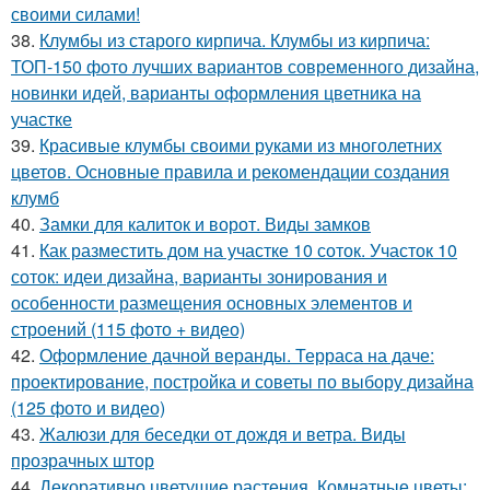
своими силами!
38.
Клумбы из старого кирпича. Клумбы из кирпича:
ТОП-150 фото лучших вариантов современного дизайна,
новинки идей, варианты оформления цветника на
участке
39.
Красивые клумбы своими руками из многолетних
цветов. Основные правила и рекомендации создания
клумб
40.
Замки для калиток и ворот. Виды замков
41.
Как разместить дом на участке 10 соток. Участок 10
соток: идеи дизайна, варианты зонирования и
особенности размещения основных элементов и
строений (115 фото + видео)
42.
Оформление дачной веранды. Терраса на даче:
проектирование, постройка и советы по выбору дизайна
(125 фото и видео)
43.
Жалюзи для беседки от дождя и ветра. Виды
прозрачных штор
44.
Декоративно цветущие растения. Комнатные цветы: