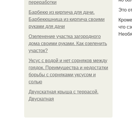
переработки
Это о
Барбекю из кирпича для дачи.
Кроме
Барбекюшница из кирпича своими
что с
руками для дачи
Необя
Озеленение участка загородного
дома своими руками. Как озеленить
участок?
Уксус с водой и нет сорняков между
грядок. Преимущества и недостатки
борьбы с сорняками уксусом и
солью
Двухскатная крыша с террасой.
Двускатная