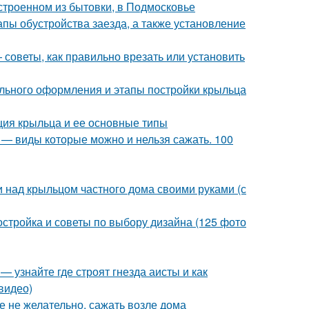
строенном из бытовки, в Подмосковье
апы обустройства заезда, а также установление
 советы, как правильно врезать или установить
ильного оформления и этапы постройки крыльца
кция крыльца и ее основные типы
 — виды которые можно и нельзя сажать. 100
и над крыльцом частного дома своими руками (с
остройка и советы по выбору дизайна (125 фото
— узнайте где строят гнезда аисты и как
видео)
ие не желательно, сажать возле дома