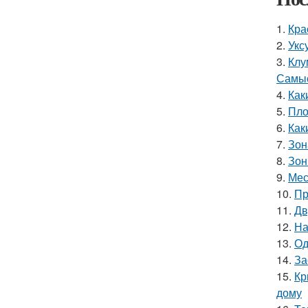
1.
Кра
2.
Укс
3.
Клу
Самые
4.
Как
5.
Пло
6.
Как
7.
Зон
8.
Зон
9.
Мес
10.
Пр
11.
Дв
12.
На
13.
Од
14.
За
15.
Кр
дому