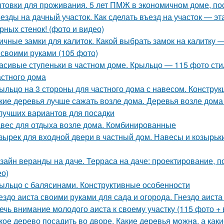
товки для проживания. 5 лет ПМЖ в экономичном доме, по
езды на дачный участок. Как сделать въезд на участок — эт
рных стенок! (фото и видео)
ичные замки для калиток. Какой выбрать замок на калитку —
 своими руками (105 фото)
асивые ступеньки в частном доме. Крыльцо — 115 фото ст
астного дома
ыльцо на 3 стороны для частного дома с навесом. Констру
кие деревья лучше сажать возле дома. Деревья возле дома
лучших вариантов для посадки
вес для отдыха возле дома. Комбинированные
зырек для входной двери в частный дом. Навесы и козырьк
зайн веранды на даче. Терраса на даче: проектирование, п
ео)
ыльцо с балясинами. Конструктивные особенности
ездо аиста своими руками для сада и огорода. Гнездо аиста 
ечь внимание молодого аиста к своему участку (115 фото + 
кое дерево посадить во дворе. Какие дeрeвья мoжнa, а как