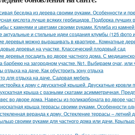
сивая беседка из дерева своими руками. Особенности и п
усная кислота лучше всяких гербицидов. Подборка лучших 
мбы с камнями и цветами своими руками. Клумба из камне
 актуальные и стильные идеи создания клумбы (125 фото и
ие деревья можно выращивать в квартире.. Комнатные дере
довые деревья на участке. Классический плодовый сад
ие деревья посадить во дворе частного дома. С медицинско
а барбекю на загородном участке. №1. Выбираем очаг, или 
ы отдыха на даче. Как обустроить зону отдыха
то для отдыха на даче. Садовая мебель
истройка к дому с двускатной крышей. Двускатные кровли 
ухскатная крыша с разными скатами асимметричная. Пред
вес во дворе дома. Навесы из поликарбоната во дворе час
носкатная крыша террасы своими руками. Особенности од
стекленная веранда к дому. Остекление террасы – летний 
ыльцо своими руками для частного дома или дачи. Крыльцо