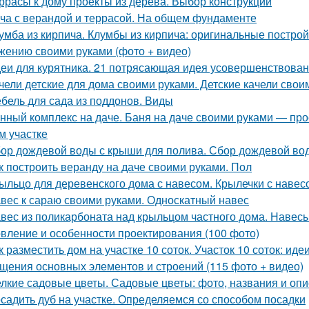
ррасы к дому проекты из дерева. Выбор конструкции
ча с верандой и террасой. На общем фундаменте
умба из кирпича. Клумбы из кирпича: оригинальные построй
жению своими руками (фото + видео)
еи для курятника. 21 потрясающая идея усовершенствован
чели детские для дома своими руками. Детские качели свои
бель для сада из поддонов. Виды
нный комплекс на даче. Баня на даче своими руками — про
м участке
ор дождевой воды с крыши для полива. Сбор дождевой во
к построить веранду на даче своими руками. Пол
ыльцо для деревенского дома с навесом. Крылечки с навес
вес к сараю своими руками. Односкатный навес
вес из поликарбоната над крыльцом частного дома. Навес
овление и особенности проектирования (100 фото)
к разместить дом на участке 10 соток. Участок 10 соток: и
щения основных элементов и строений (115 фото + видео)
лкие садовые цветы. Садовые цветы: фото, названия и опи
садить дуб на участке. Определяемся со способом посадки