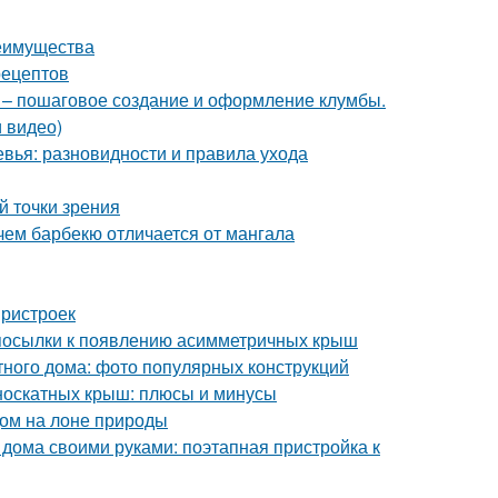
реимущества
рецептов
й – пошаговое создание и оформление клумбы.
 видео)
вья: разновидности и правила ухода
й точки зрения
чем барбекю отличается от мангала
пристроек
посылки к появлению асимметричных крыш
тного дома: фото популярных конструкций
носкатных крыш: плюсы и минусы
дом на лоне природы
 дома своими руками: поэтапная пристройка к