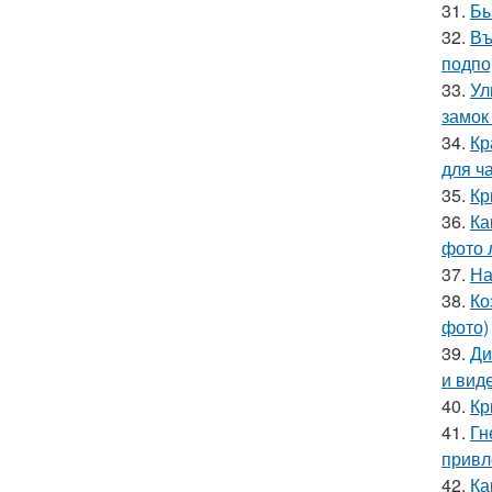
31.
Бы
32.
Въ
подпо
33.
Ул
замок
34.
Кр
для ч
35.
Кр
36.
Ка
фото 
37.
На
38.
Ко
фото)
39.
Ди
и вид
40.
Кр
41.
Гн
привл
42.
Ка