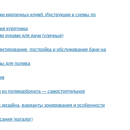
ки кирпичных клумб. Инструкции и схемы по
ия курятника
ми руками для дачи (уличные)
ектирование, постройка и обслуживание бани на
ды для полива
ом
ы из поликарбоната — самостоятельное
деи дизайна, варианты зонирования и особенности
сания (каталог)