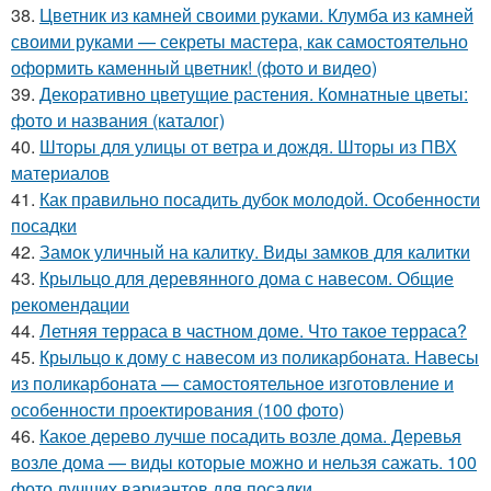
38.
Цветник из камней своими руками. Клумба из камней
своими руками — секреты мастера, как самостоятельно
оформить каменный цветник! (фото и видео)
39.
Декоративно цветущие растения. Комнатные цветы:
фото и названия (каталог)
40.
Шторы для улицы от ветра и дождя. Шторы из ПВХ
материалов
41.
Как правильно посадить дубок молодой. Особенности
посадки
42.
Замок уличный на калитку. Виды замков для калитки
43.
Крыльцо для деревянного дома с навесом. Общие
рекомендации
44.
Летняя терраса в частном доме. Что такое терраса?
45.
Крыльцо к дому с навесом из поликарбоната. Навесы
из поликарбоната — самостоятельное изготовление и
особенности проектирования (100 фото)
46.
Какое дерево лучше посадить возле дома. Деревья
возле дома — виды которые можно и нельзя сажать. 100
фото лучших вариантов для посадки