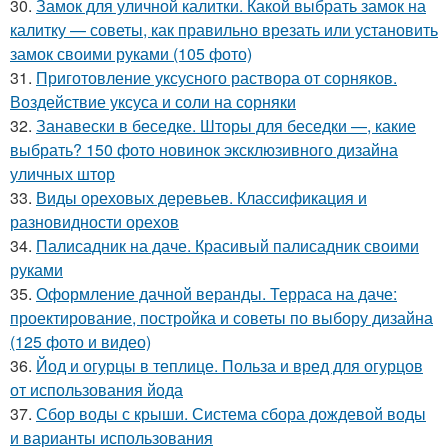
30.
Замок для уличной калитки. Какой выбрать замок на
калитку — советы, как правильно врезать или установить
замок своими руками (105 фото)
31.
Приготовление уксусного раствора от сорняков.
Воздействие уксуса и соли на сорняки
32.
Занавески в беседке. Шторы для беседки —, какие
выбрать? 150 фото новинок эксклюзивного дизайна
уличных штор
33.
Виды ореховых деревьев. Классификация и
разновидности орехов
34.
Палисадник на даче. Красивый палисадник своими
руками
35.
Оформление дачной веранды. Терраса на даче:
проектирование, постройка и советы по выбору дизайна
(125 фото и видео)
36.
Йод и огурцы в теплице. Польза и вред для огурцов
от использования йода
37.
Сбор воды с крыши. Система сбора дождевой воды
и варианты использования