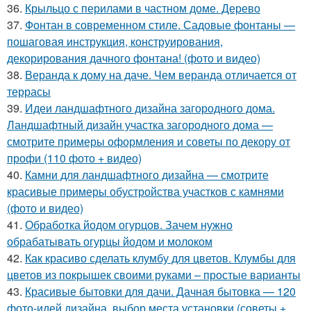
36.
Крыльцо с перилами в частном доме. Дерево
37.
Фонтан в современном стиле. Садовые фонтаны —
пошаговая инструкция, конструирования,
декорирования дачного фонтана! (фото и видео)
38.
Веранда к дому на даче. Чем веранда отличается от
террасы
39.
Идеи ландшафтного дизайна загородного дома.
Ландшафтный дизайн участка загородного дома —
смотрите примеры оформления и советы по декору от
профи (110 фото + видео)
40.
Камни для ландшафтного дизайна — смотрите
красивые примеры обустройства участков с камнями
(фото и видео)
41.
Обработка йодом огурцов. Зачем нужно
обрабатывать огурцы йодом и молоком
42.
Как красиво сделать клумбу для цветов. Клумбы для
цветов из покрышек своими руками – простые варианты
43.
Красивые бытовки для дачи. Дачная бытовка — 120
фото-идей дизайна, выбор места установки (советы +