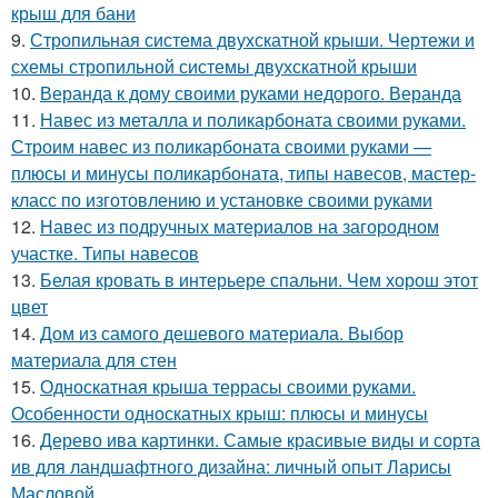
крыш для бани
9.
Стропильная система двухскатной крыши. Чертежи и
схемы стропильной системы двухскатной крыши
10.
Веранда к дому своими руками недорого. Веранда
11.
Навес из металла и поликарбоната своими руками.
Строим навес из поликарбоната своими руками —
плюсы и минусы поликарбоната, типы навесов, мастер-
класс по изготовлению и установке своими руками
12.
Навес из подручных материалов на загородном
участке. Типы навесов
13.
Белая кровать в интерьере спальни. Чем хорош этот
цвет
14.
Дом из самого дешевого материала. Выбор
материала для стен
15.
Односкатная крыша террасы своими руками.
Особенности односкатных крыш: плюсы и минусы
16.
Дерево ива картинки. Самые красивые виды и сорта
ив для ландшафтного дизайна: личный опыт Ларисы
Масловой