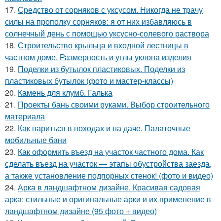
17.
Средство от сорняков с уксусом. Никогда не трачу
силы на прополку сорняков: я от них избавляюсь в
солнечный день с помощью уксусно-солевого раствора
18.
Строительство крыльца и входной лестницы в
частном доме. Размерность и углы уклона изделия
19.
Поделки из бутылок пластиковых. Поделки из
пластиковых бутылок (фото и мастер-классы)
20.
Камень для клумб. Галька
21.
Проекты бань своими руками. Выбор строительного
материала
22.
Как париться в походах и на даче. Палаточные
мобильные бани
23.
Как оформить въезд на участок частного дома. Как
сделать въезд на участок — этапы обустройства заезда,
а также установление подпорных стенок! (фото и видео)
24.
Арка в ландшафтном дизайне. Красивая садовая
арка: стильные и оригинальные арки и их применение в
ландшафтном дизайне (95 фото + видео)