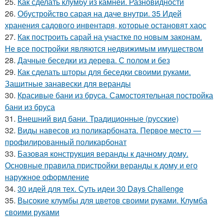
25.
Как сделать клумбу из камней. Разновидности
26.
Обустройство сарая на даче внутри. 35 Идей
хранения садового инвентаря, которые остановят хаос
27.
Как построить сарай на участке по новым законам.
Не все постройки являются недвижимым имуществом
28.
Дачные беседки из дерева. С полом и без
29.
Как сделать шторы для беседки своими руками.
Защитные занавески для веранды
30.
Красивые бани из бруса. Самостоятельная постройка
бани из бруса
31.
Внешний вид бани. Традиционные (русские)
32.
Виды навесов из поликарбоната. Первое место —
профилированный поликарбонат
33.
Базовая конструкция веранды к дачному дому.
Основные правила пристройки веранды к дому и его
наружное оформление
34.
30 идей для тех. Суть идеи 30 Days Challenge
35.
Высокие клумбы для цветов своими руками. Клумба
своими руками