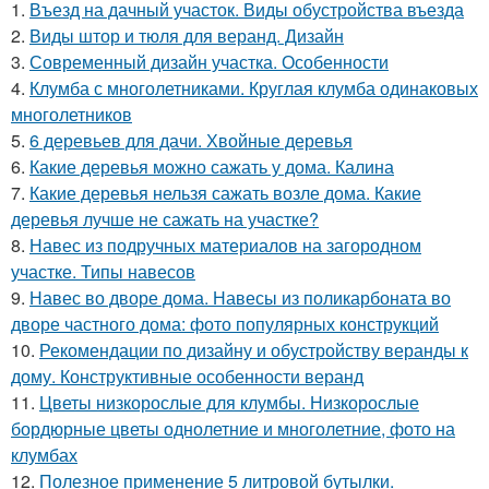
1.
Въезд на дачный участок. Виды обустройства въезда
2.
Виды штор и тюля для веранд. Дизайн
3.
Современный дизайн участка. Особенности
4.
Клумба с многолетниками. Круглая клумба одинаковых
многолетников
5.
6 деревьев для дачи. Хвойные деревья
6.
Какие деревья можно сажать у дома. Калина
7.
Какие деревья нельзя сажать возле дома. Какие
деревья лучше не сажать на участке?
8.
Навес из подручных материалов на загородном
участке. Типы навесов
9.
Навес во дворе дома. Навесы из поликарбоната во
дворе частного дома: фото популярных конструкций
10.
Рекомендации по дизайну и обустройству веранды к
дому. Конструктивные особенности веранд
11.
Цветы низкорослые для клумбы. Низкорослые
бордюрные цветы однолетние и многолетние, фото на
клумбах
12.
Полезное применение 5 литровой бутылки.