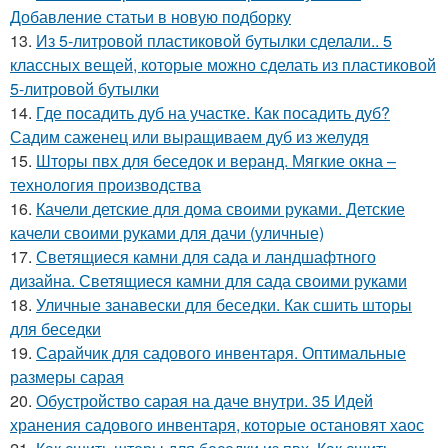
Добавление статьи в новую подборку
13.
Из 5-литровой пластиковой бутылки сделали.. 5
классных вещей, которые можно сделать из пластиковой
5-литровой бутылки
14.
Где посадить дуб на участке. Как посадить дуб?
Садим саженец или выращиваем дуб из желудя
15.
Шторы пвх для беседок и веранд. Мягкие окна –
технология производства
16.
Качели детские для дома своими руками. Детские
качели своими руками для дачи (уличные)
17.
Светящиеся камни для сада и ландшафтного
дизайна. Светящиеся камни для сада своими руками
18.
Уличные занавески для беседки. Как сшить шторы
для беседки
19.
Сарайчик для садового инвентаря. Оптимальные
размеры сарая
20.
Обустройство сарая на даче внутри. 35 Идей
хранения садового инвентаря, которые остановят хаос