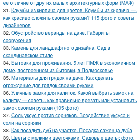
ее отличие от других малых архитектурных форм (МАФ)
31.
Клумбы из кирпича для цветов. Клумбы из кирпича —,
как красиво сложить своими руками? 115 фото и советы
дизайнеров
32.
Обустройство веранды на даче. Габариты
сооружения
33.
Камень для ландшафтного дизайна. Сад в
скандинавском стиле
34.
Бытовки для проживания. 5 лет ПМЖ в экономичном
доме, построенном из бытовки, в Подмосковье
35.
Материалы для грядок на даче. Как сделать
ограждение для грядок своими руками
36.
Уличные замки для калиток. Какой выбрать замок на
калитку — советы, как правильно врезать или установить
замок своими руками (105 фото)
37.
Соль уксус против сорняков. Воздействие уксуса и
соли на сорняки
38.
Как посадить дуб на участке. Посадка саженца дуба
39.
Цветы с мелкими цветочками. Садовые цветы: фото,