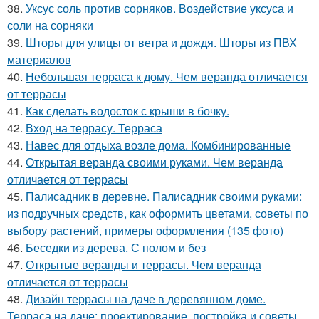
38.
Уксус соль против сорняков. Воздействие уксуса и
соли на сорняки
39.
Шторы для улицы от ветра и дождя. Шторы из ПВХ
материалов
40.
Небольшая терраса к дому. Чем веранда отличается
от террасы
41.
Как сделать водосток с крыши в бочку.
42.
Вход на террасу. Терраса
43.
Навес для отдыха возле дома. Комбинированные
44.
Открытая веранда своими руками. Чем веранда
отличается от террасы
45.
Палисадник в деревне. Палисадник своими руками:
из подручных средств, как оформить цветами, советы по
выбору растений, примеры оформления (135 фото)
46.
Беседки из дерева. С полом и без
47.
Открытые веранды и террасы. Чем веранда
отличается от террасы
48.
Дизайн террасы на даче в деревянном доме.
Терраса на даче: проектирование, постройка и советы