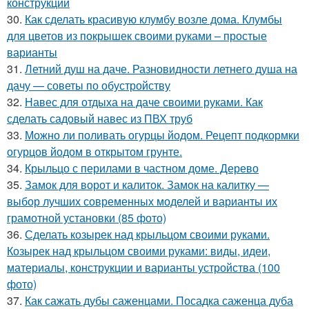
конструкций
30.
Как сделать красивую клумбу возле дома. Клумбы
для цветов из покрышек своими руками – простые
варианты
31.
Летний душ на даче. Разновидности летнего душа на
дачу — советы по обустройству
32.
Навес для отдыха на даче своими руками. Как
сделать садовый навес из ПВХ труб
33.
Можно ли поливать огурцы йодом. Рецепт подкормки
огурцов йодом в открытом грунте.
34.
Крыльцо с перилами в частном доме. Дерево
35.
Замок для ворот и калиток. Замок на калитку —
выбор лучших современных моделей и варианты их
грамотной установки (85 фото)
36.
Сделать козырек над крыльцом своими руками.
Козырек над крыльцом своими руками: виды, идеи,
материалы, конструкции и варианты устройства (100
фото)
37.
Как сажать дубы саженцами. Посадка саженца дуба