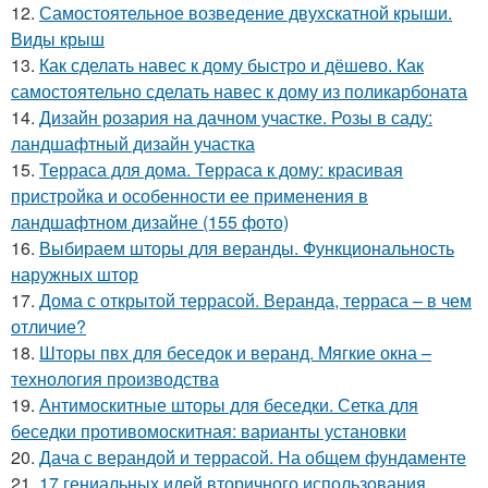
12.
Самостоятельное возведение двухскатной крыши.
Виды крыш
13.
Как сделать навес к дому быстро и дёшево. Как
самостоятельно сделать навес к дому из поликарбоната
14.
Дизайн розария на дачном участке. Розы в саду:
ландшафтный дизайн участка
15.
Терраса для дома. Терраса к дому: красивая
пристройка и особенности ее применения в
ландшафтном дизайне (155 фото)
16.
Выбираем шторы для веранды. Функциональность
наружных штор
17.
Дома с открытой террасой. Веранда, терраса – в чем
отличие?
18.
Шторы пвх для беседок и веранд. Мягкие окна –
технология производства
19.
Антимоскитные шторы для беседки. Сетка для
беседки противомоскитная: варианты установки
20.
Дача с верандой и террасой. На общем фундаменте
21.
17 гениальных идей вторичного использования