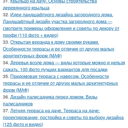
31.
Крыльцо на дачу. Основы строительства
деревянного крыльца
32.
Идеи ландшафтного дизайна загородного дома.
Ландшафтный дизайн участка загородного дома —
смотрите примеры оформления и советы по декору от
профи (110 фото + видео)
33.
Открытая веранда к дому своими руками.
Особенности террасы и ее отличие от других малых
архитектурных форм (МАФ)
34.
Деревья возле дома — виды которые можно и нельзя
сажать. 100 фото лучших вариантов для посадки
35.
Придомовая терраса с навесом. Особенности
террасы и ее отличие от других малых архитектурных
форм (МАФ)
36.
Дизайн палисадника перед домом. Виды
палисадников
37.
Летняя терраса на даче. Терраса на даче:
проектирование, постройка и советы по выбору дизайна
(125 фото и видео)