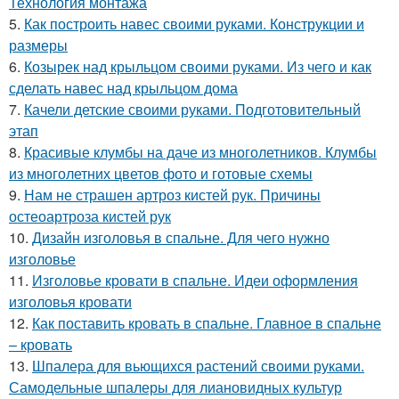
Технология монтажа
5.
Как построить навес своими руками. Конструкции и
размеры
6.
Козырек над крыльцом своими руками. Из чего и как
сделать навес над крыльцом дома
7.
Качели детские своими руками. Подготовительный
этап
8.
Красивые клумбы на даче из многолетников. Клумбы
из многолетних цветов фото и готовые схемы
9.
Нам не страшен артроз кистей рук. Причины
остеоартроза кистей рук
10.
Дизайн изголовья в спальне. Для чего нужно
изголовье
11.
Изголовье кровати в спальне. Идеи оформления
изголовья кровати
12.
Как поставить кровать в спальне. Главное в спальне
– кровать
13.
Шпалера для вьющихся растений своими руками.
Самодельные шпалеры для лиановидных культур