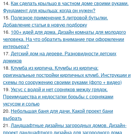
14.
Как сделать крыльцо в частном доме своими руками.
Фундамент для крыльца: когда он нужен?
15.
Полезное применение 5 литровой бутылки.
Добавление статьи в новую подборку
16.
100+ идей для дома. Дизайн комнаты для молодого
человека. На что обратить внимание при оформлении
интерьера?
17.
Детский дом на дереве. Разновидности детских
домиков
18.
Клумба из кирпича. Клумбы из кирпича:
оригинальные постройки кирпичных клумб. Инструкции и
схемы по сооружению своими руками (фото + видео)
19.
Уксус с водой и нет сорняков между грядок.
Преимущества и недостатки борьбы с сорняками
уксусом и солью
20.
Небольшая баня для дачи. Какой проект бани
выбрать
21.
Ландшафтные дизайны загородных домов. Дизайн-
проект ландшафтного дизайна для загородного дома