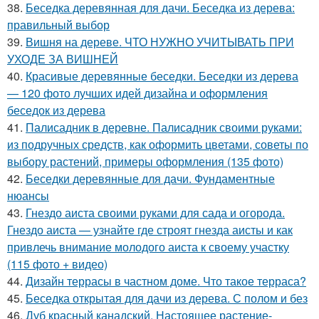
38.
Беседка деревянная для дачи. Беседка из дерева:
правильный выбор
39.
Вишня на дереве. ЧТО НУЖНО УЧИТЫВАТЬ ПРИ
УХОДЕ ЗА ВИШНЕЙ
40.
Красивые деревянные беседки. Беседки из дерева
— 120 фото лучших идей дизайна и оформления
беседок из дерева
41.
Палисадник в деревне. Палисадник своими руками:
из подручных средств, как оформить цветами, советы по
выбору растений, примеры оформления (135 фото)
42.
Беседки деревянные для дачи. Фундаментные
нюансы
43.
Гнездо аиста своими руками для сада и огорода.
Гнездо аиста — узнайте где строят гнезда аисты и как
привлечь внимание молодого аиста к своему участку
(115 фото + видео)
44.
Дизайн террасы в частном доме. Что такое терраса?
45.
Беседка открытая для дачи из дерева. С полом и без
46.
Дуб красный канадский. Настоящее растение-