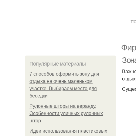
по
Фир
Зон
Популярные материалы
Важно
7 способов оформить зону для
отдых
отдыха на очень маленьком
Сущес
участке. Выбираем место для
беседки
Рулонные шторы на веранду.
Особенности уличных рулонных
штор
Идеи использования пластиковых