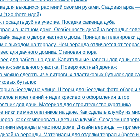
ка для вьющихся растений своими руками. Садовая арка — 
и (120 фото-идей)
к посадить дуб на участке. Посадка саженца дуба
ррасы в частном доме. Особенности дизайна веранды: сов
зайн заднего двора частного дома. Принципы планировки д
м с выходом на террасу. Чем веранда отличается от терра
вес для дачного домика. Стеновая опора
вес для работы на даче. Капитальные навесы для дачи, со
енаж земельного участка. Поверхностный дренаж
о можно сделать из 5 литровых пластиковых бутылок для са
иковых бутылок
оры в беседку на улице. Шторы для беседки: фото-обзоры 
иалов и креплений + идеи красивого оформления штор
рятник для дачи. Материал для строительства курятника
етники из многолетников на даче. Как сделать клумбу из мн
неров, как скомпоновать цветы на клумбе. Создаем непрер
ртинки веранды в частном доме. Дизайн веранды — приме
 дизайна веранды. Материалы для отделки террасы (фото и