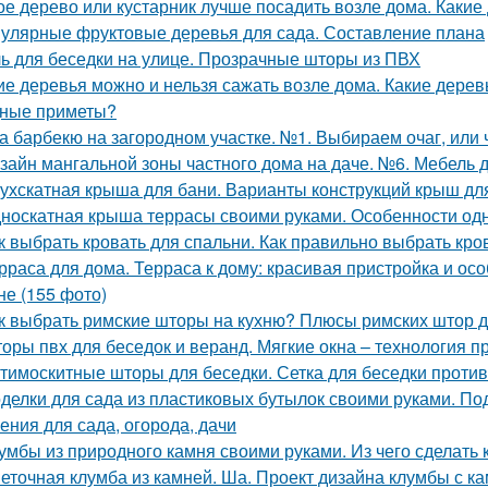
ое дерево или кустарник лучше посадить возле дома. Какие
улярные фруктовые деревья для сада. Составление плана
ь для беседки на улице. Прозрачные шторы из ПВХ
ие деревья можно и нельзя сажать возле дома. Какие дерев
ные приметы?
а барбекю на загородном участке. №1. Выбираем очаг, или 
зайн мангальной зоны частного дома на даче. №6. Мебель 
ухскатная крыша для бани. Варианты конструкций крыш дл
носкатная крыша террасы своими руками. Особенности од
к выбрать кровать для спальни. Как правильно выбрать кро
рраса для дома. Терраса к дому: красивая пристройка и о
не (155 фото)
к выбрать римские шторы на кухню? Плюсы римских штор д
оры пвх для беседок и веранд. Мягкие окна – технология п
тимоскитные шторы для беседки. Сетка для беседки проти
делки для сада из пластиковых бутылок своими руками. По
ения для сада, огорода, дачи
умбы из природного камня своими руками. Из чего сделать
еточная клумба из камней. Ша. Проект дизайна клумбы с к