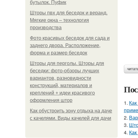
бутылок. Пуфик
Шторы пвх для беседок и веранд.
Мягкие окна – технология
производства
Фото красивых беседок для сада и
заднего двора. Расположение,
форма и размер беседок
Шторы для перголы. Шторы для
читат
беседки: фото-обзоры лучших
вариантов, разновидности
конструкций, материалов и
Пос
креплений + идеи красивого
оформления штор
1.
Как
прим
Как обустроить зону отдыха на даче
2.
Вар
с качелями. Виды качелей для дачи
3.
Што
4.
Как