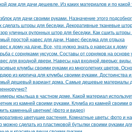
кой дом для дачи дешевле. Из каких материалов и по како
зблок для дачи своими руками. Назначение этого подсобн
к сделать шторы для беседки. Декоративные тканевые што
зор уличных рулонных штор для беседки. Как сшить шторы 
мый простой навес для дачи. Навес-беседка для отдыха
вес к дому на даче. Все, что нужно знать о навесах к дому
рьба с сорняками уксусом. Составы от сорняков на основе 
вес для входной двери. Навесы над входной дверью: виды
асивые клумбы своими руками из многолетних цветов. Осн
рдюр из кирпича для клумбы своими руками. Достоинства и
мый дешевый вариант дома. Самые дешевые материалы дл
венноручно?
имеры крыльца в частном доме. Какой материал используе
етник из камней своими руками. Клумба из камней своими 
ить каменный цветник! (фото и видео)
коративно цветущие растения. Комнатные цветы: фото и на
о можно сделать из пластиковой бутылки своими руками для
ные и красивые вещи своими руками