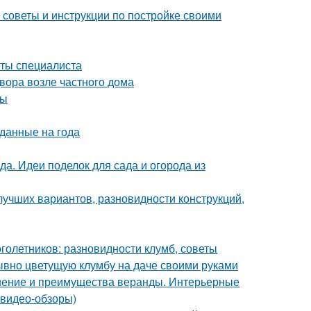
советы и инструкции по постройке своими
еты специалиста
вора возле частного дома
сы
зданные на года
да. Идеи поделок для сада и огорода из
лучших вариантов, разновидности конструкций,
оголетников: разновидности клумб, советы
ывно цветущую клумбу на даче своими руками
нение и преимущества веранды. Интерьерные
 видео-обзоры)