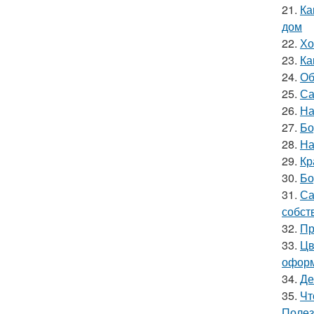
21.
Ка
дом
22.
Хо
23.
Ка
24.
Об
25.
Са
26.
На
27.
Бо
28.
На
29.
Кр
30.
Бо
31.
Са
собст
32.
Пр
33.
Цв
оформ
34.
Де
35.
Чт
Полез