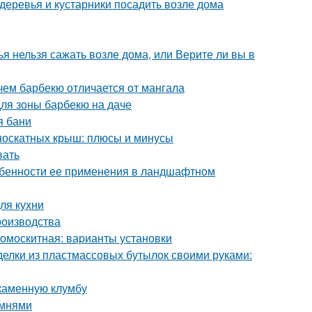
 деревья и кустарники посадить возле дома
ья нельзя сажать возле дома, или Верите ли вы в
чем барбекю отличается от мангала
для зоны барбекю на даче
я бани
носкатных крыш: плюсы и минусы
вать
собенности ее применения в ландшафтном
ля кухни
роизводства
вомоскитная: варианты установки
делки из пластмассовых бутылок своими руками:
 каменную клумбу
амнями