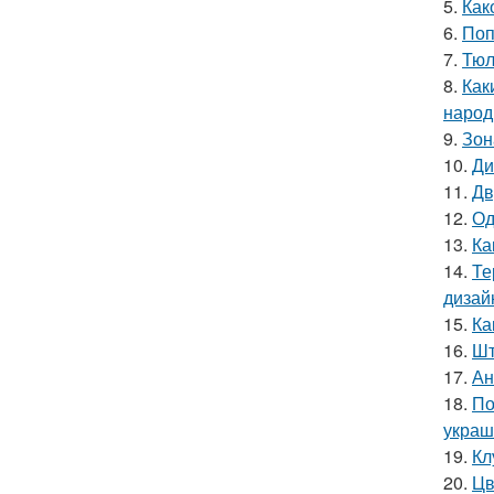
5.
Как
6.
Поп
7.
Тюл
8.
Как
народ
9.
Зон
10.
Ди
11.
Дв
12.
Од
13.
Ка
14.
Те
дизай
15.
Ка
16.
Шт
17.
Ан
18.
По
украш
19.
Кл
20.
Цв