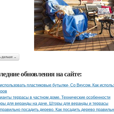
ь дальше →
ледние обновления на сайте:
 использовать пластиковые бутылки- Со Вкусом. Как исполь
еров
ианты террасы в частном доме. Технические особенности
ры для веранды на даче. Шторы для веранды и террасы
 правильно посадить дерево. Как посадить дерево правиль