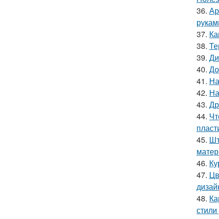
36.
Ар
рукам
37.
Ка
38.
Те
39.
Ди
40.
До
41.
На
42.
На
43.
Др
44.
Чт
пласт
45.
Шт
матер
46.
Ку
47.
Цв
дизай
48.
Ка
стили