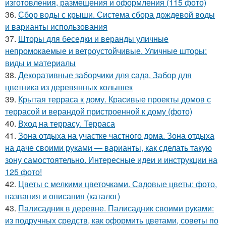
изготовления, размещения и оформления (115 фото)
36.
Сбор воды с крыши. Система сбора дождевой воды
и варианты использования
37.
Шторы для беседки и веранды уличные
непромокаемые и ветроустойчивые. Уличные шторы:
виды и материалы
38.
Декоративные заборчики для сада. Забор для
цветника из деревянных колышек
39.
Крытая терраса к дому. Красивые проекты домов с
террасой и верандой пристроенной к дому (фото)
40.
Вход на террасу. Терраса
41.
Зона отдыха на участке частного дома. Зона отдыха
на даче своими руками — варианты, как сделать такую
зону самостоятельно. Интересные идеи и инструкции на
125 фото!
42.
Цветы с мелкими цветочками. Садовые цветы: фото,
названия и описания (каталог)
43.
Палисадник в деревне. Палисадник своими руками:
из подручных средств, как оформить цветами, советы по