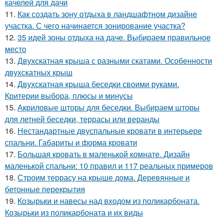
качелей для дачи
11.
Как создать зону отдыха в ландшафтном дизайне
участка. С чего начинается зонирование участка?
12.
35 идей зоны отдыха на даче. Выбираем правильное
место
13.
Двухскатная крыша с разными скатами. Особенности
двухскатных крыш
14.
Двухскатная крыша беседки своими руками.
Критерии выбора, плюсы и минусы
15.
Акриловые шторы для беседки. Выбираем шторы
для летней беседки, террасы или веранды
16.
Нестандартные двуспальные кровати в интерьере
спальни. Габариты и форма кровати
17.
Большая кровать в маленькой комнате. Дизайн
маленькой спальни: 10 правил и 117 реальных примеров
18.
Строим террасу на крыше дома. Деревянные и
бетонные перекрытия
19.
Козырьки и навесы над входом из поликарбоната.
Козырьки из поликарбоната и их виды