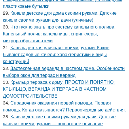
пластиковые бутылки
29.
Качели детские для дома своими руками. Детские
качели своими руками для дачи (уличные)
30.
Что нужно знать про систему капельного полива.
Капельный полив: капельницы, спринклеры,
микроразбрызгиватели
31.
Качель детская уличная своими руками. Какие
бывают садовые качели: характеристики и виды
конструкций
32.
Застекленная веранда в частном доме. Особенности
выбора окон для террас и веранд
33.
Крыльцо терраса к дому. ПРОСТО И ПОНЯТНО:
КРЫЛЬЦО, ВЕРАНДА И ТЕРРАСА В ЧАСТНОМ
ДОМОСТРОИТЕЛЬСТВЕ
34.
Справочник оказания первой помощи. Первая
помощь. Когда оказывается? Первоочередные действия.
35.
Качели детские своими руками для дачи. Детские
качели своими руками — пошаговое описание