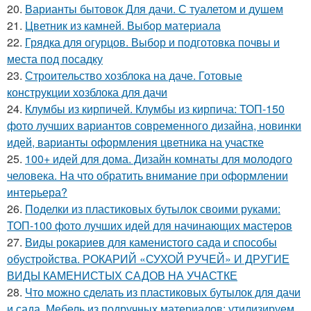
20.
Варианты бытовок Для дачи. С туалетом и душем
21.
Цветник из камней. Выбор материала
22.
Грядка для огурцов. Выбор и подготовка почвы и
места под посадку
23.
Строительство хозблока на даче. Готовые
конструкции хозблока для дачи
24.
Клумбы из кирпичей. Клумбы из кирпича: ТОП-150
фото лучших вариантов современного дизайна, новинки
идей, варианты оформления цветника на участке
25.
100+ идей для дома. Дизайн комнаты для молодого
человека. На что обратить внимание при оформлении
интерьера?
26.
Поделки из пластиковых бутылок своими руками:
ТОП-100 фото лучших идей для начинающих мастеров
27.
Виды рокариев для каменистого сада и способы
обустройства. РОКАРИЙ «СУХОЙ РУЧЕЙ» И ДРУГИЕ
ВИДЫ КАМЕНИСТЫХ САДОВ НА УЧАСТКЕ
28.
Что можно сделать из пластиковых бутылок для дачи
и сада. Мебель из подручных материалов: утилизируем