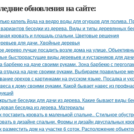
ледние обновления на сайте:
лько капель йода на ведро воды для огурцов для полива. 
 вариантов беседки из дерева. Виды и типы деревянных бе
аная кровать и площадь спальни. Цветовые решения
еревьев для дачи. Хвойные деревья
ое дерево лучше посадить возле дома на улице. Объективн
ые быстрорастущие виды деревьев и кустарников для дач
а барбекю на даче своими руками. Зона барбекю с пергол
а отдыха на даче своими руками. Выбираем правильное ме
вание орехов с картинками на русском языке. Посадка и ух
веса к дому своими руками. Какой бывает навес из профн
рукций
крытые беседки для дачи из дерева. Какие бывают виды бе
довая беседка из дерева. Материалы
к поставить кровать в маленькой спальне.. Стильное обуст
овать в дизайне спальни. Формы и дизайн двуспальных кро
к разместить дом на участке 6 соток. Расположение объекто