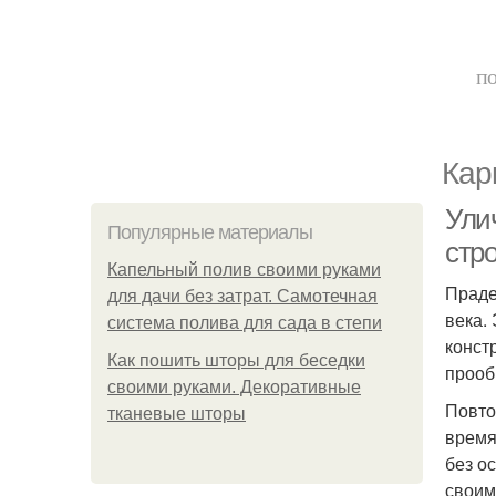
по
Кар
Ули
Популярные материалы
стр
Капельный полив своими руками
Праде
для дачи без затрат. Самотечная
века.
система полива для сада в степи
конст
Как пошить шторы для беседки
прооб
своими руками. Декоративные
Повто
тканевые шторы
время
без о
своим