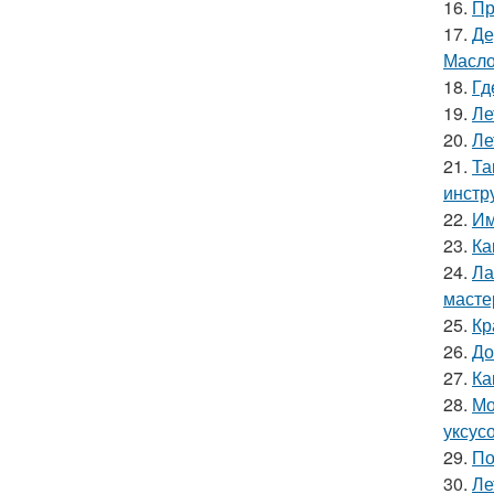
16.
Пр
17.
Де
Масл
18.
Гд
19.
Ле
20.
Ле
21.
Та
инстр
22.
Им
23.
Ка
24.
Ла
масте
25.
Кр
26.
До
27.
Ка
28.
Мо
уксус
29.
По
30.
Ле