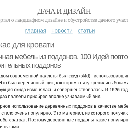
ДАЧА И ДИЗАЙН
ртал о ландшафном дизайне и обустройстве дачного учас
главная
новости
статьи
кас для кровати
чная мебель из поддонов. 100 Идей повт
оительных поддонов
дом современной паллеты был скид (skid) , использовавши
 Это был деревянный щит, к котором снизу крепились бокам
рукция скида изменялась и совершенствовалась. В 1925 год
раз паллеты приобрел вполне узнаваемый вид.
рное использование деревянных поддонов в качестве мебел
 стало очень популярно. Это материал, из которого получ
собых затрат. Поэтому деревянные поддоны такие популяр
и руками.