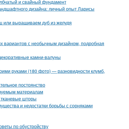
олбчатый и свайный фундамент
ландшафтного дизайна: личный опыт Ларисы
ец или выращиваем дуб из желудя
ших вариантов с необычным дизайном, подробная
декоративные камни-валуны
оими руками (180 фото) — разновидности клумб,
тельное постоянство
ьзуемым материалам
е тканевые шторы
мущества и недостатки борьбы с сорняками
оветы по обустройству