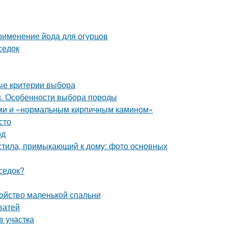
Применение йода для огурцов
седок
ые критерии выбора
и. Особенности выбора породы
ами и «нормальным кирпичным камином»
сто
од
астила, примыкающий к дому: фото основных
седок?
ройство маленькой спальни
ватей
в участка