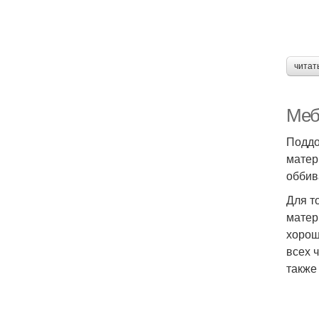
читат
Меб
Поддо
матер
оббив
Для т
матер
хорош
всех 
также