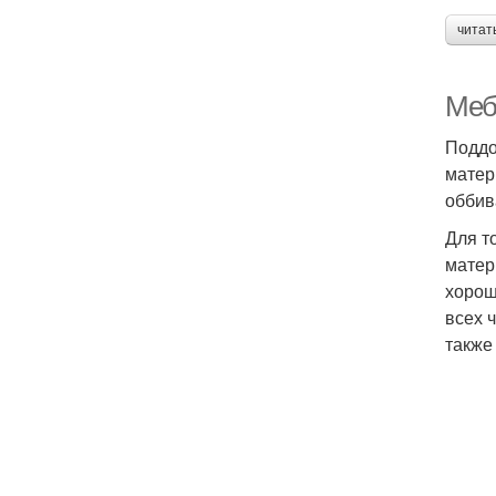
читат
Меб
Поддо
матер
оббив
Для т
матер
хорош
всех 
также