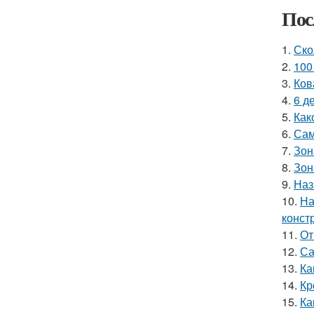
Пос
1.
Ско
2.
100
3.
Ков
4.
6 д
5.
Как
6.
Сам
7.
Зон
8.
Зон
9.
Наз
10.
На
конст
11.
От
12.
Са
13.
Ка
14.
Кр
15.
Ка