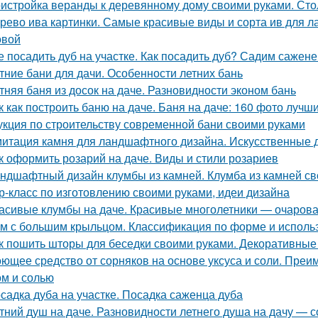
истройка веранды к деревянному дому своими руками. Ст
рево ива картинки. Самые красивые виды и сорта ив для 
овой
е посадить дуб на участке. Как посадить дуб? Садим сажен
тние бани для дачи. Особенности летних бань
тняя баня из досок на даче. Разновидности эконом бань
к как построить баню на даче. Баня на даче: 160 фото луч
укция по строительству современной бани своими руками
итация камня для ландшафтного дизайна. Искусственные 
к оформить розарий на даче. Виды и стили розариев
ндшафтный дизайн клумбы из камней. Клумба из камней св
р-класс по изготовлению своими руками, идеи дизайна
асивые клумбы на даче. Красивые многолетники — очарова
м с большим крыльцом. Классификация по форме и испол
к пошить шторы для беседки своими руками. Декоративны
ющее средство от сорняков на основе уксуса и соли. Преи
ом и солью
садка дуба на участке. Посадка саженца дуба
тний душ на даче. Разновидности летнего душа на дачу — с