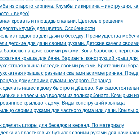
мба из старого кирпича. Клумбы из кирпича – инструкция, к
фото + видео)
аная кровать и площадь спальни. Цветовые решения
 сделать клумбу для цветов. Особенности
ель из поддонов для дачи в беседку. Преимущества мебели 
ели детские для дачи своими руками. Детские качели своим
а барбекю на даче своими руками. Зона барбекю с пергол
хскатная крыша для бани. Варианты конструкций крыш для
ухскатная крыша беседки своими руками. Критерии выбора
ухскатная крыша с разными скатами асимметричная. Пред
ранда к дому своими руками недорого. Веранда
к сделать навес к дому быстро и дёшево. Как самостоятельн
зырьки и навесы над входом из поликарбоната. Козырьки и
ревянное крыльцо к дому. Виды конструкций крыльца
ыльцо своими руками для частного дома или дачи. Крыльцо
к сделать шторы для беседок и веранд. По материалу
делки из пластиковых бутылок своими руками для начинаю