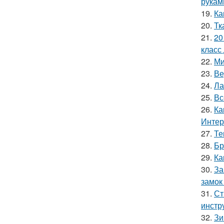
рукам
19.
Ка
20.
Тк
21.
20
класс 
22.
Ми
23.
Ве
24.
Ла
25.
Вс
26.
Ка
Интер
27.
Те
28.
Бр
29.
Ка
30.
За
замок
31.
Ст
инстр
32.
Зи