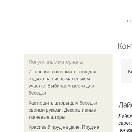
по
Кон
Популярные материалы
К
7 способов оформить зону для
отдыха на очень маленьком
участке. Выбираем место для
беседки
Как пошить шторы для беседки
Лай
своими руками. Декоративные
Лайфх
тканевые шторы
своег
Красивый пруд на даче. Пруд на
полез