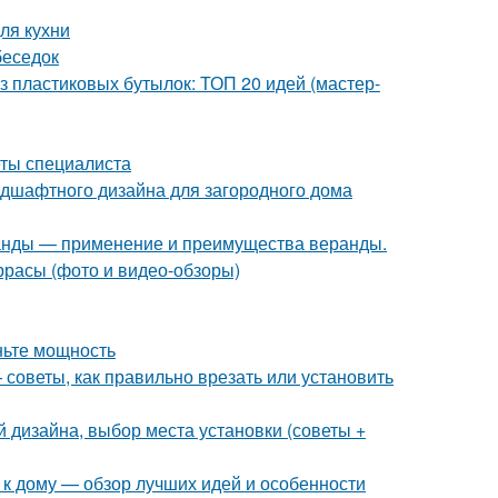
ля кухни
беседок
з пластиковых бутылок: ТОП 20 идей (мастер-
еты специалиста
дшафтного дизайна для загородного дома
ранды — применение и преимущества веранды.
ррасы (фото и видео-обзоры)
ньте мощность
 советы, как правильно врезать или установить
 дизайна, выбор места установки (советы +
 к дому — обзор лучших идей и особенности