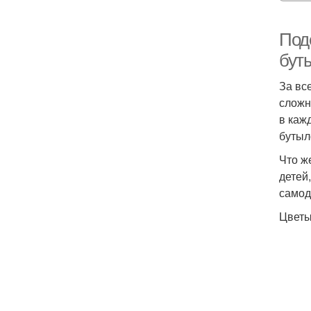
Под
бут
За вс
сложн
в каж
бутыл
Что ж
детей
самод
Цветы