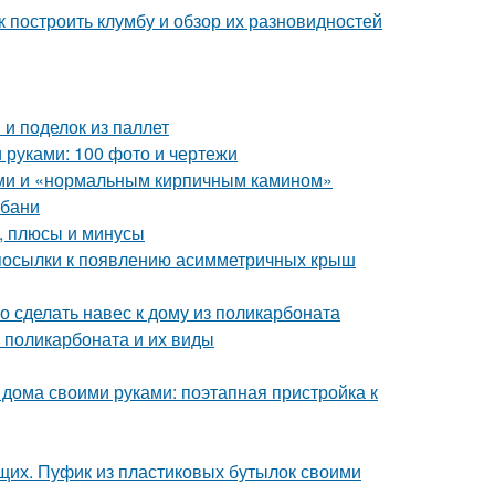
ак построить клумбу и обзор их разновидностей
и поделок из паллет
и руками: 100 фото и чертежи
ами и «нормальным кирпичным камином»
 бани
, плюсы и минусы
посылки к появлению асимметричных крыш
о сделать навес к дому из поликарбоната
з поликарбоната и их виды
 дома своими руками: поэтапная пристройка к
щих. Пуфик из пластиковых бутылок своими