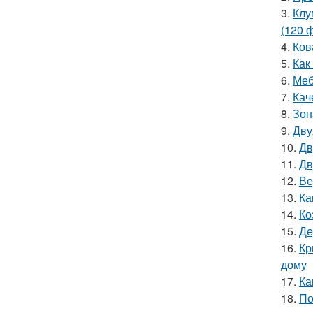
3.
Клу
(120 
4.
Ков
5.
Как
6.
Меб
7.
Кач
8.
Зон
9.
Дву
10.
Дв
11.
Дв
12.
Ве
13.
Ка
14.
Ко
15.
Де
16.
Кр
дому
17.
Ка
18.
По