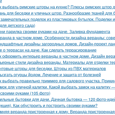
и
к выбрать римские шторы на кухню? Плюсы римских штор д
ань для беседки и уличных штор. Разнообразие тканей для 
 замечательных поделок из пластиковых бутылок. Поделки и
для детского сада)
ни парилка своими руками на даче. Заливка фундамента
ранда в частном доме. Особенности дизайна веранды: сов
ндшафтные дизайны загородных домов. Дизайн-проект лан
е о террасах на даче. Как сделать террасирование
к оформить интерьер веранды в частном доме. Дизайн ве
ьерные стили дизайна веранды. Материалы для отделки те
нтовые шторы для беседки. Шторы из ПВХ материалов
ызгать огурцы йодом. Лечение и защита от болезней
к выбрать правильно триммер для садового участка. Прики
мок для уличной калитки. Какой выбрать замок на калитку —
 своими руками (105 фото)
ильные бытовки для дачи. Дачная бытовка — 120 фото-идей
укция). Как обустроить и построить своими руками?
мняя веранда пристроенная к дому. Веранда пристроенная