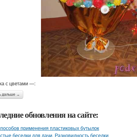
ка с цветами —:
ь дальше →
ледние обновления на сайте:
способов применения пластиковых бутылок
стые беседки для дачи. Разновидность беседки