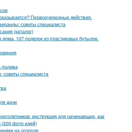
есов
 оказывается? Первоочередные действия.
веранды: советы специалиста
сания (каталог)
 дома. 107 поделок из пластиковых бутылок.
новения
а полива
: советы специалиста
тва
ля дачи
ноголетников: инструкция для начинающих, как
 (200 фото идей)
орняки на огороде