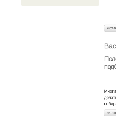
читат
Вас
Пол
под
Многи
делат
собир
читат