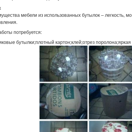
к
ущества мебели из использованных бутылок – легкость, м
овления.
аботы потребуется:
иковые бутылки;плотный картон;клей;отрез поролона;яркая