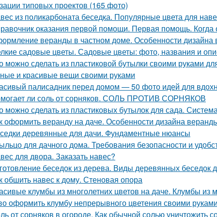
зации типовых проектов (165 фото)
вес из поликарбоната беседка. Популярные цвета для нав
равочник оказания первой помощи. Первая помощь. Когда
ормление веранды в частном доме. Особенности дизайна 
лкие садовые цветы. Садовые цветы: фото, названия и опи
о можно сделать из пластиковой бутылки своими руками для
ные и красивые вещи своими руками
асивый палисадник перед домом — 50 фото идей для вдох
могает ли соль от сорняков. СОЛЬ ПРОТИВ СОРНЯКОВ
о можно сделать из пластиковых бутылок для сада. Систем
к оформить веранду на даче. Особенности дизайна веранды
седки деревянные для дачи. Фундаментные нюансы
ыльцо для дачного дома. Требования безопасности и удобс
вес для двора. Заказать навес?
готовление беседок из дерева. Виды деревянных беседок д
к обшить навес к дому. Стеновая опора
асивые клумбы из многолетних цветов на даче. Клумбы из м
во оформить клумбу непрерывного цветения своими руками
ль от сорняков в огороде. Как обычной солью уничтожить с