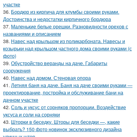
участке
36.
Бордюр из кирпича для клумбы своими руками.
Достоинства и недостатки кирпичного бордюра
37.
Маленькие белые орешки. Разновидности орехов с
названиями и описанием
38.
Навес над крыльцом из поликарбоната. Навесы и
козырьки над крыльцом частного дома своими руками (с
фото)
39.
Обустройство веранды на даче. Габариты
сооружения
40.
Навес над домом. Стеновая опора
41.
Летняя баня на даче. Баня на даче своими руками —
проектирование, постройка и обслуживание бани на
дачном участке
42.
Соль и уксус от сорняков пропорции. Воздействие
уксуса и соли на сорняки
43.
Шторки в беседку. Шторы для беседки —, какие
выбрать? 150 фото новинок эксклюзивного дизайна
уличных штор