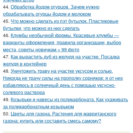
44.
Обработка йодом огурцов. Зачем нужно
обрабатывать огурцы йодом и молоком
45.
Что можно сделать из пэт бутылок. Пластиковые
бутылки, что можно из них сделать
46.
Клумбы необычной формы. Красивые клумбы —
варианты оформления, правила организации, выбор
места, советы новичкам + 99 фото
47.
Как вырастить дуб из желудя на участке. Посадка
желудя в контейнер
48.
Уничтожить траву на участке уксусом и солью.
Никогда не трачу силы на прополку сорняков: я от них
избавляюсь в солнечный день с помощью уксусно-
солевого раствора
49.
Козырьки и навесы из поликарбоната. Как ухаживать
за поликарбонатным козырьком
50.
Цветы для газона. Растения для мавританского
газона: купить или составить смесь самому?