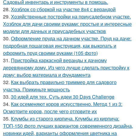
Садовый инвентарь и инструменты в помощь.
28.
Хозблок со сборкой на участке 8х4 с верандой
29.
Хозяйственные постройки на приусадебном участке.
Хозблок для дачи своими руками: простые и интересные
модели для дачных и приусадебных участков
30.
Оформление пруда на дачном участке. Пруд на даче:
подробная пошаговая инструкция, как выкопать и
оформить пруд своими руками (105 фото)
31.
Пристройка каркасной веранды к дачному
деревянному дому. Из чего лучше сделать пристройку к
дому: выбор материала и фундамента
32.
Как выбрать правильно триммер для садового
участка. Прикиньте мощность
33.
30 идей для тех. Суть идеи 30 Days Challenge
34.
Как осеменяют коров искусственно. Метод 1 из 3:
Осмотрите коров, после чего отловите их
35.
Клумбы из старого кирпича. Клумбы из кирпича:
ТОП-150 фото лучших вариантов современного дизайна,
новинки идей, варианты оформления цветника на