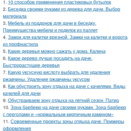
1.
10 способов применения пластиковых бутылок
2.
Беседка своими руками из дерева для дачи. Выбор
материала
3.
Мебель из поддонов для дачи в беседку.
Преимущества мебели и поделок из паллет
4.
Замок для калитки врезной. Замки на калитки и ворота
из профнастила
5.
Какие деревья можно сажать у дома. Калина
6.
Какое дерево лучше посадить на даче.
Быстрорастущие деревья
7.
Какую уксусную кислоту выбрать для удаления
ржавчины. Удаление ржавчины уксусом
8.
Как обустроить зону отдыха на даче с качелями. Виды
качелей для дачи
9.
Обустраиваем зону отдыха на летний сезон. Патио
10.
Зона барбекю на даче своими руками. Зона барбекю
с перголами и «нормальным кирпичным камином»
11.
Современные проекты зоны отдыха даче. Примеры
оформления