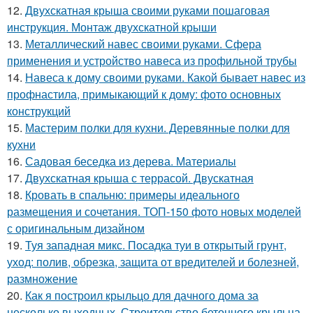
12.
Двухскатная крыша своими руками пошаговая
инструкция. Монтаж двухскатной крыши
13.
Металлический навес своими руками. Сфера
применения и устройство навеса из профильной трубы
14.
Навеса к дому своими руками. Какой бывает навес из
профнастила, примыкающий к дому: фото основных
конструкций
15.
Мастерим полки для кухни. Деревянные полки для
кухни
16.
Садовая беседка из дерева. Материалы
17.
Двухскатная крыша с террасой. Двускатная
18.
Кровать в спальню: примеры идеального
размещения и сочетания. ТОП-150 фото новых моделей
с оригинальным дизайном
19.
Туя западная микс. Посадка туи в открытый грунт,
уход: полив, обрезка, защита от вредителей и болезней,
размножение
20.
Как я построил крыльцо для дачного дома за
несколько выходных. Строительство бетонного крыльца