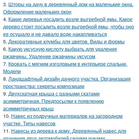
3.
Шторы на дачу в деревянный дом на маленькие окна.
Оформление маленьких окон
4.
Какие деревья посадить возле выгребной ямы. Какое
дерево стоит посадить возле выгребной ямы, чтобы оно
ее осушало и не давало воде накапливаться
5.
Декоративные клумбы для цветов. Виды и формы
6.
Какую уксусную кислоту выбрать для удаления
ржавчины. Удаление ржавчины уксусом
7.
Кровать с мягким изголовьем в интерьере спальни.
Модели
8.
Ландшафтный дизайн дачного участка. Организация
пространства: секреты композиции
9.
Двухскатная крыша с разными скатами
асимметричная. Предпосылки к появлению
асимметричных крыш
10.
Навес из подручных материалов на загородном
участке. Типы навесов
11.
Навесы из дерева к дому. Деревянный навес для
хранения двух автомобилей своими руками