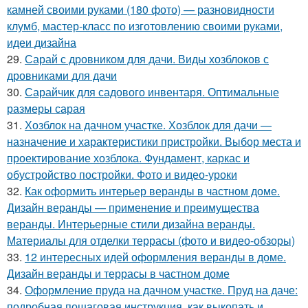
камней своими руками (180 фото) — разновидности
клумб, мастер-класс по изготовлению своими руками,
идеи дизайна
29.
Сарай с дровником для дачи. Виды хозблоков с
дровниками для дачи
30.
Сарайчик для садового инвентаря. Оптимальные
размеры сарая
31.
Хозблок на дачном участке. Хозблок для дачи —
назначение и характеристики пристройки. Выбор места и
проектирование хозблока. Фундамент, каркас и
обустройство постройки. Фото и видео-уроки
32.
Как оформить интерьер веранды в частном доме.
Дизайн веранды — применение и преимущества
веранды. Интерьерные стили дизайна веранды.
Материалы для отделки террасы (фото и видео-обзоры)
33.
12 интересных идей оформления веранды в доме.
Дизайн веранды и террасы в частном доме
34.
Оформление пруда на дачном участке. Пруд на даче:
подробная пошаговая инструкция, как выкопать и