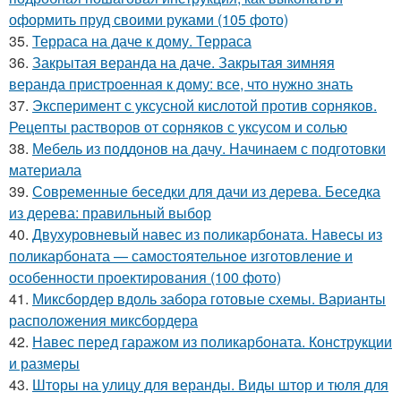
оформить пруд своими руками (105 фото)
35.
Терраса на даче к дому. Терраса
36.
Закрытая веранда на даче. Закрытая зимняя
веранда пристроенная к дому: все, что нужно знать
37.
Эксперимент с уксусной кислотой против сорняков.
Рецепты растворов от сорняков с уксусом и солью
38.
Мебель из поддонов на дачу. Начинаем с подготовки
материала
39.
Современные беседки для дачи из дерева. Беседка
из дерева: правильный выбор
40.
Двухуровневый навес из поликарбоната. Навесы из
поликарбоната — самостоятельное изготовление и
особенности проектирования (100 фото)
41.
Миксбордер вдоль забора готовые схемы. Варианты
расположения миксбордера
42.
Навес перед гаражом из поликарбоната. Конструкции
и размеры
43.
Шторы на улицу для веранды. Виды штор и тюля для