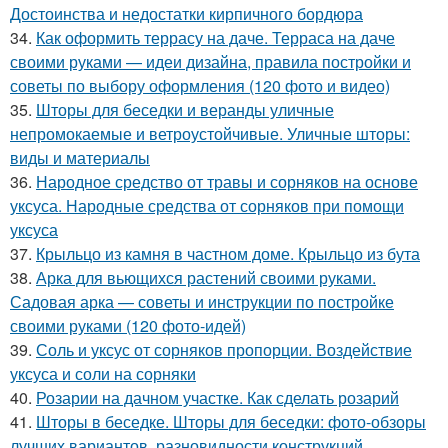
Достоинства и недостатки кирпичного бордюра
34.
Как оформить террасу на даче. Терраса на даче
своими руками — идеи дизайна, правила постройки и
советы по выбору оформления (120 фото и видео)
35.
Шторы для беседки и веранды уличные
непромокаемые и ветроустойчивые. Уличные шторы:
виды и материалы
36.
Народное средство от травы и сорняков на основе
уксуса. Народные средства от сорняков при помощи
уксуса
37.
Крыльцо из камня в частном доме. Крыльцо из бута
38.
Арка для вьющихся растений своими руками.
Садовая арка — советы и инструкции по постройке
своими руками (120 фото-идей)
39.
Соль и уксус от сорняков пропорции. Воздействие
уксуса и соли на сорняки
40.
Розарии на дачном участке. Как сделать розарий
41.
Шторы в беседке. Шторы для беседки: фото-обзоры
лучших вариантов, разновидности конструкций,