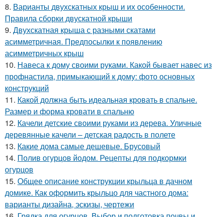
8.
Варианты двухскатных крыш и их особенности.
Правила сборки двускатной крыши
9.
Двухскатная крыша с разными скатами
асимметричная. Предпосылки к появлению
асимметричных крыш
10.
Навеса к дому своими руками. Какой бывает навес из
профнастила, примыкающий к дому: фото основных
конструкций
11.
Какой должна быть идеальная кровать в спальне.
Размер и форма кровати в спальню
12.
Качели детские своими руками из дерева. Уличные
деревянные качели – детская радость в полете
13.
Какие дома самые дешевые. Брусовый
14.
Полив огурцов йодом. Рецепты для подкормки
огурцов
15.
Общее описание конструкции крыльца в дачном
домике. Как оформить крыльцо для частного дома:
варианты дизайна, эскизы, чертежи
16.
Грядка для огурцов. Выбор и подготовка почвы и