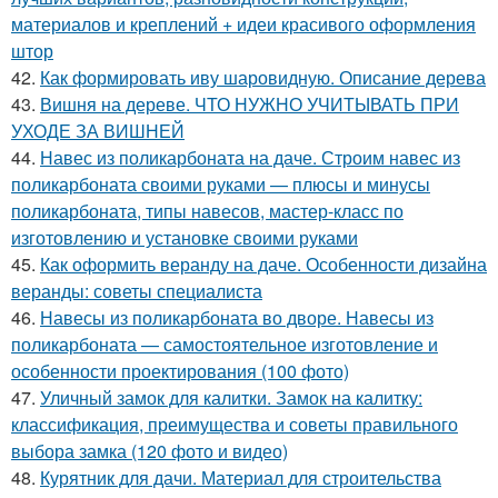
материалов и креплений + идеи красивого оформления
штор
42.
Как формировать иву шаровидную. Описание дерева
43.
Вишня на дереве. ЧТО НУЖНО УЧИТЫВАТЬ ПРИ
УХОДЕ ЗА ВИШНЕЙ
44.
Навес из поликарбоната на даче. Строим навес из
поликарбоната своими руками — плюсы и минусы
поликарбоната, типы навесов, мастер-класс по
изготовлению и установке своими руками
45.
Как оформить веранду на даче. Особенности дизайна
веранды: советы специалиста
46.
Навесы из поликарбоната во дворе. Навесы из
поликарбоната — самостоятельное изготовление и
особенности проектирования (100 фото)
47.
Уличный замок для калитки. Замок на калитку:
классификация, преимущества и советы правильного
выбора замка (120 фото и видео)
48.
Курятник для дачи. Материал для строительства