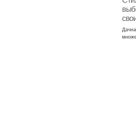
Сти
выбо
сво
Дачна
множе