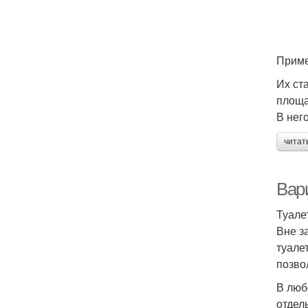
Приме
Их ст
площа
В нег
читат
Вар
Туале
Вне з
туале
позво
В люб
отдел