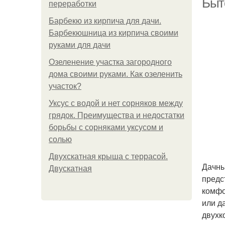
Быт
переработки
Барбекю из кирпича для дачи.
Барбекюшница из кирпича своими
руками для дачи
Озеленение участка загородного
дома своими руками. Как озеленить
участок?
Уксус с водой и нет сорняков между
грядок. Преимущества и недостатки
борьбы с сорняками уксусом и
солью
Двухскатная крыша с террасой.
Дачны
Двускатная
предс
комфо
или д
двухк