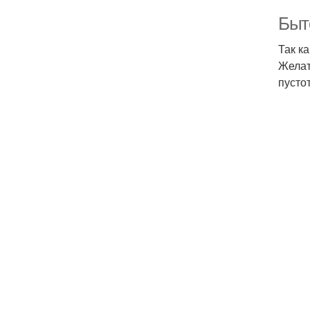
Быт
Так к
Желат
пусто