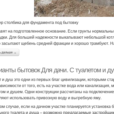
р столбика для фундамента под бытовку
авят на подготовленное основание. Если грунты нормальны
дки. Для большей надежности выкапывают небольшой котло
о засыпают щебень средней фракции и хорошо трамбуют. Н
ь дальше →
ианты бытовок Для дачи. С туалетом и д
т и душ это одни из первых благ цивилизации, которыми ст
ависимости от того, есть на участке вода или канализация
том и душем. Одни конструкции рассчитаны на подключение
ляют использовать привозную воду и выгребную яму.
ом случае, если на дачном участке планируется установка 
ьного туалета и душа – возможно предлагаемые застройщи