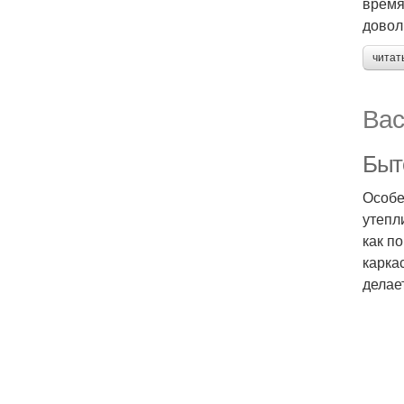
время
довол
читат
Вас
Быт
Особе
утепл
как п
карка
делае