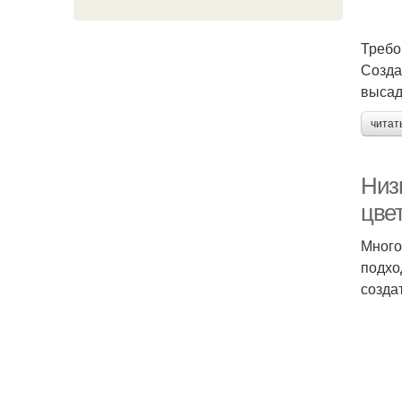
Требо
Созда
высад
читат
Низ
цве
Много
подхо
созда