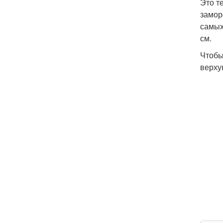
Это т
замор
самых
см.
Чтобы
верху