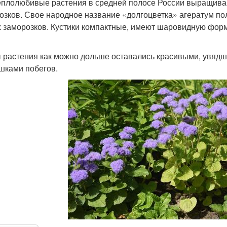
еплолюбивые растения в средней полосе России выращиваютс
озков. Свое народное название «долгоцветка» агератум пол
 заморозков. Кустики компактные, имеют шаровидную форму 
 растения как можно дольше оставались красивыми, увядши
шками побегов.