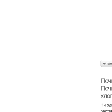
читат
Поч
Поч
хлоп
Ни од
расте