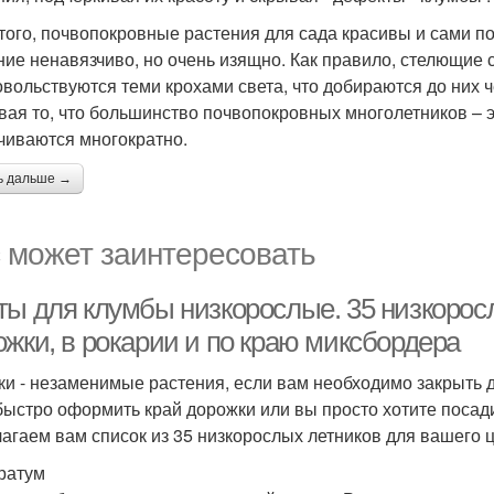
того, почвопокровные растения для сада красивы и сами по
ние ненавязчиво, но очень изящно. Как правило, стелющие 
овольствуются теми крохами света, что добираются до них ч
вая то, что большинство почвопокровных многолетников – э
чиваются многократно.
ь дальше →
 может заинтересовать
ты для клумбы низкорослые. 35 низкоросл
ожки, в рокарии и по краю миксбордера
ки - незаменимые растения, если вам необходимо закрыть 
быстро оформить край дорожки или вы просто хотите посади
агаем вам список из 35 низкорослых летников для вашего ц
ератум