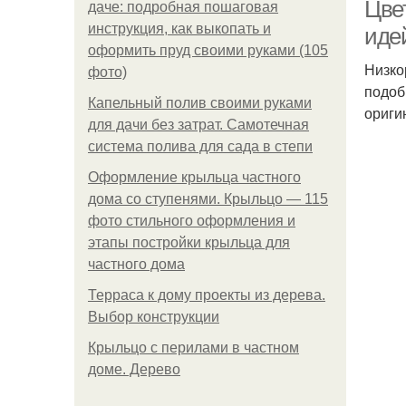
Цве
даче: подробная пошаговая
инструкция, как выкопать и
иде
оформить пруд своими руками (105
Низко
фото)
подоб
Капельный полив своими руками
ориги
для дачи без затрат. Самотечная
система полива для сада в степи
Оформление крыльца частного
дома со ступенями. Крыльцо — 115
фото стильного оформления и
этапы постройки крыльца для
частного дома
Терраса к дому проекты из дерева.
Выбор конструкции
Крыльцо с перилами в частном
доме. Дерево