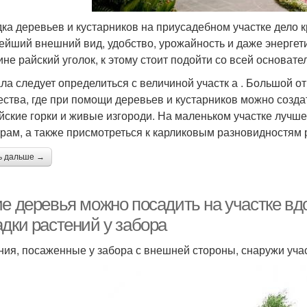
ка деревьев и кустарников на приусадебном участке дело к
ейший внешний вид, удобство, урожайность и даже энергети
ине райский уголок, к этому стоит подойти со всей основате
ла следует определиться с величиной участк а . Большой от
ества, где при помощи деревьев и кустарников можно созда
йские горки и живые изгороди. На маленьком участке луч
урам, а также присмотреться к карликовым разновидностям 
ь дальше →
ие деревья можно посадить на участке в
адки растений у забора
ния, посаженные у забора с внешней стороны, снаружи уча