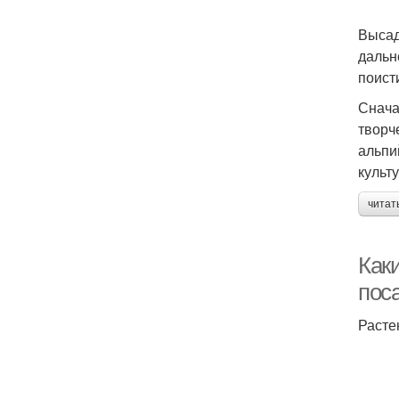
Высад
дальн
поист
Снача
творч
альпи
культ
читат
Как
пос
Расте