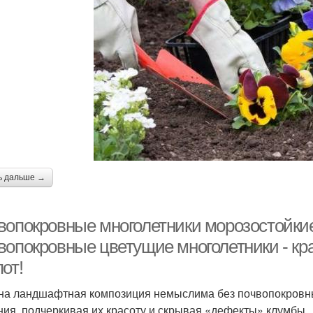
ь дальше →
вопокровные многолетники морозостойкие
вопокровные цветущие многолетники - кр
от!
на ландшафтная композиция немыслима без почвопокровны
ния, подчеркивая их красоту и скрывая «дефекты» клумбы .