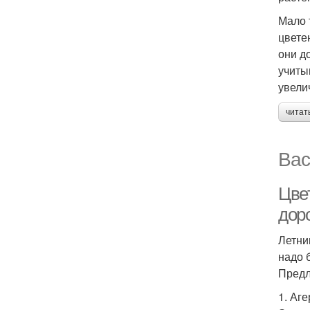
Мало 
цвете
они д
учиты
увели
читат
Вас
Цве
дор
Летни
надо 
Предл
1. Аг