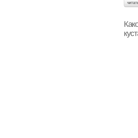
читат
Как
кус