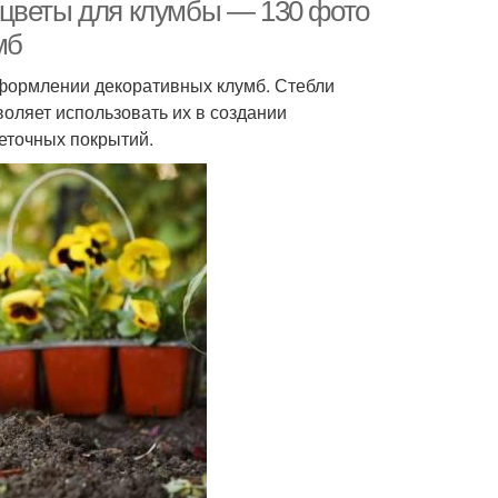
первоцветы
 цветы для клумбы — 130 фото
мб
формлении декоративных клумб. Стебли
оляет использовать их в создании
еточных покрытий.