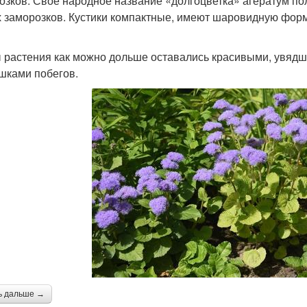
озков. Свое народное название «долгоцветка» агератум пол
 заморозков. Кустики компактные, имеют шаровидную форму 
 растения как можно дольше оставались красивыми, увядши
шками побегов.
ь дальше →