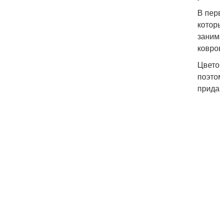
В пер
котор
заним
ковро
Цвето
поэто
прида