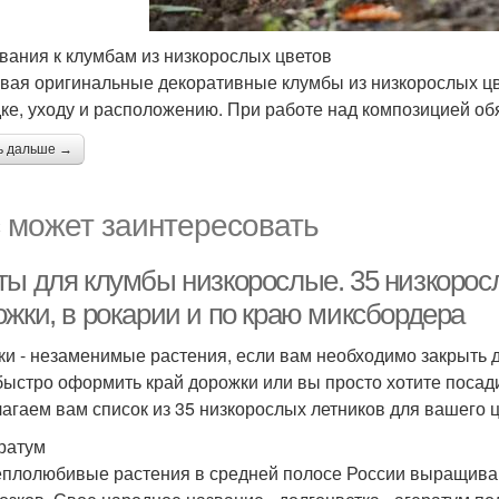
вания к клумбам из низкорослых цветов
вая оригинальные декоративные клумбы из низкорослых цве
ке, уходу и расположению. При работе над композицией об
ь дальше →
 может заинтересовать
ты для клумбы низкорослые. 35 низкоросл
ожки, в рокарии и по краю миксбордера
ки - незаменимые растения, если вам необходимо закрыть 
быстро оформить край дорожки или вы просто хотите посади
агаем вам список из 35 низкорослых летников для вашего ц
ератум
еплолюбивые растения в средней полосе России выращиваютс