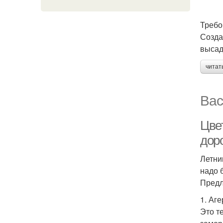
Требо
Созда
высад
читат
Вас
Цве
дор
Летни
надо 
Предл
1. Аг
Это т