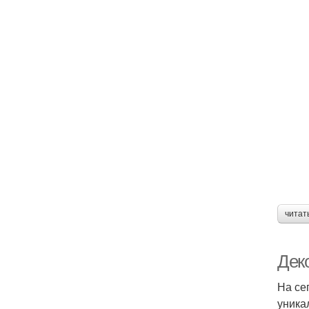
читат
Дек
На се
уника