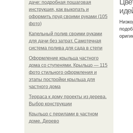
Цве
даче: подробная пошаговая
иде
инструкция, как выкопать и
оформить пруд своими руками (105
Низко
фото)
подоб
Капельный полив своими руками
ориги
для дачи без затрат. Самотечная
система полива для сада в степи
Оформление крыльца частного
дома со ступенями. Крыльцо — 115
фото стильного оформления и
этапы постройки крыльца для
частного дома
Терраса к дому проекты из дерева.
Выбор конструкции
Крыльцо с перилами в частном
доме. Дерево