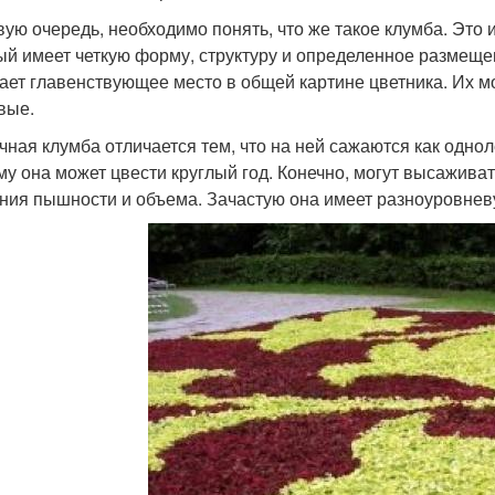
вую очередь, необходимо понять, что же такое клумба. Это
ый имеет четкую форму, структуру и определенное размещен
ает главенствующее место в общей картине цветника. Их м
вые.
чная клумба отличается тем, что на ней сажаются как одноле
му она может цвести круглый год. Конечно, могут высажива
ния пышности и объема. Зачастую она имеет разноуровнев