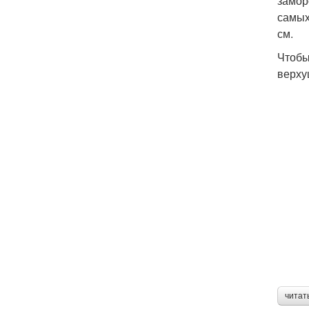
замор
самых
см.
Чтобы
верху
читат