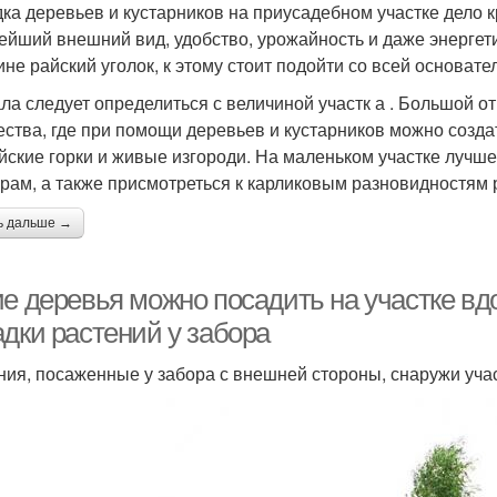
ка деревьев и кустарников на приусадебном участке дело к
ейший внешний вид, удобство, урожайность и даже энергети
ине райский уголок, к этому стоит подойти со всей основате
ла следует определиться с величиной участк а . Большой от
ества, где при помощи деревьев и кустарников можно созда
йские горки и живые изгороди. На маленьком участке луч
урам, а также присмотреться к карликовым разновидностям 
ь дальше →
ие деревья можно посадить на участке в
адки растений у забора
ния, посаженные у забора с внешней стороны, снаружи уча