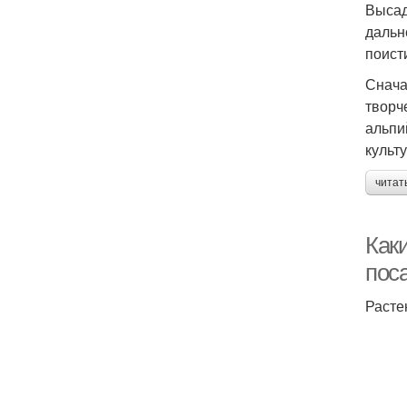
Высад
дальн
поист
Снача
творч
альпи
культ
читат
Как
пос
Расте