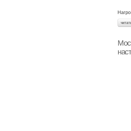
Нагро
читат
Мос
нас