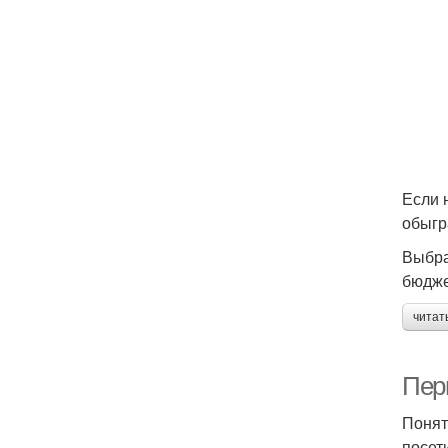
Если 
обыгр
Выбра
бюдже
читат
Пер
Понят
посет