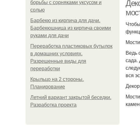
Дек
борьбы с сорняками уксусом и
солью
мос
Барбекю из кирпича для дачи.
Чтобы
Барбекюшница из кирпича своими
функц
руками для дачи
Мости
Переработка пластиковых бутылок
Ведь 
в домашних условиях.
сада.
Разрешенные виды для
следу
переработки
вся эс
Крыльцо на 2 стороны.
Декор
Планирование
Мости
Летний вариант закрытой беседки.
камен
Разработка проекта