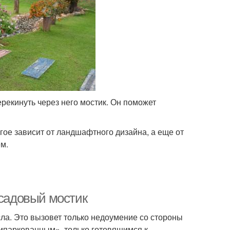
ерекинуть через него мостик. Он поможет
огое зависит от ландшафтного дизайна, а еще от
м.
 садовый мостик
сла. Это вызовет только недоумение со стороны
рипаркованным», только готовящимся к