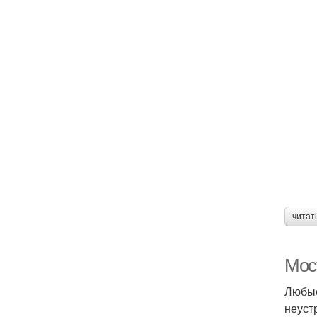
читат
Мос
Любые
неуст