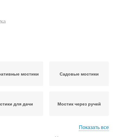
тка
ративные мостики
Садовые мостики
стики для дачи
Мостик через ручей
Показать все
тик через канаву
Мостики по форме