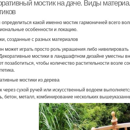
оративный мостик на даче. Виды материа
тиков
 определиться какой именно мостик гармоничней всего волье
иональные особенности и локацию.
ки, созданные с разных материалов
он может играть просто роль украшения либо нивелировать 
 Декоративные мостики в ландшафтном дизайне уместны вне
ет позаботиться, чтобы количество растительности возле 
тетика.
ативные мостики из дерева
к через сухой ручей или искусственный водоем выполняется
ь, бетон, металл, комбинирование нескольких вышеуказанн