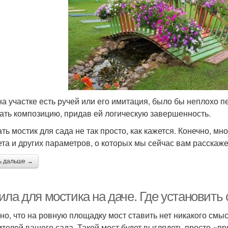
на участке есть ручей или его имитация, было бы неплохо п
ать композицию, придав ей логическую завершенность.
ть мостик для сада не так просто, как кажется. Конечно, мн
та и других параметров, о которых мы сейчас вам расскаже
ь дальше →
ила для мостика на даче. Где установить
но, что на ровную площадку мост ставить нет никакого смы
ителей вашего сада. Такой мост будет выглядеть просто «п