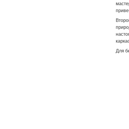
масте
приве
Второ
приро
насто
карка
Для б