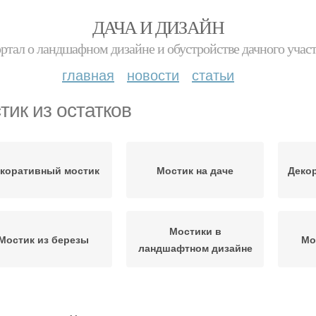
ДАЧА И ДИЗАЙН
ртал о ландшафном дизайне и обустройстве дачного учас
главная
новости
статьи
тик из остатков
коративный мостик
Мостик на даче
Деко
Мостики в
Мостик из березы
Мо
ландшафтном дизайне
Дачные мостики
Деревянный мостик
Мос