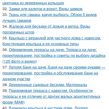
цветника из деревянных колышек
32.
Замки для калиток и ворот. Виды замков
33.
Ткань для гамака, какую выбрать. Обзор 5 видов
лучших гамаков
34.
Жалюзи для беседки от дождя и ветра. Виды
прозрачных штор
35.
Крыльцо с верандой для частного дома с навесом.
Конструкция крыльца и ее основные типы
36.
Оформление террасы на даче. Терраса на даче:
проектирование, постройка и советы по выбору дизайна
(125 фото и видео)
37.
Летняя баня на даче. Баня на даче своими руками —
проектирование, постройка и обслуживание бани на
дачном участке
38.
Деревянные садовые беседки. Материалы
39.
Придомовая терраса с навесом. Особенности
террасы и ее отличие от других малых архитектурных
форм (МАФ)
40.
Варианты крыльца в частном доме. Дерево