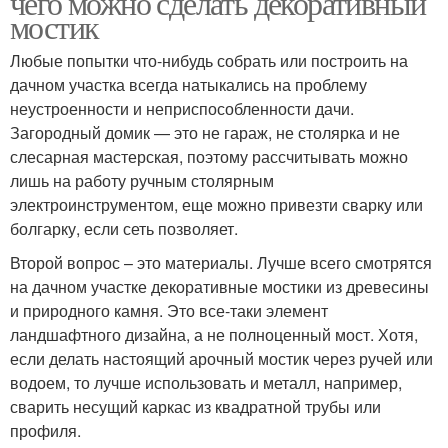
чего можно сделать декоративный
мостик
Любые попытки что-нибудь собрать или построить на
Мостики в
дачном участка всегда натыкались на проблему
Мостик через канаву
ландшафтном дизайне
неустроенности и неприспособленности дачи.
Загородный домик — это не гараж, не столярка и не
слесарная мастерская, поэтому рассчитывать можно
лишь на работу ручным столярным
Мостик из остатков
Декоративный мостик
электроинструментом, еще можно привезти сварку или
болгарку, если сеть позволяет.
Второй вопрос – это материалы. Лучше всего смотрятся
на дачном участке декоративные мостики из древесины
Мостик с прямым
Кованый мостик
и природного камня. Это все-таки элемент
ландшафтного дизайна, а не полноценный мост. Хотя,
если делать настоящий арочный мостик через ручей или
водоем, то лучше использовать и металл, например,
сварить несущий каркас из квадратной трубы или
Мостик для сада
Готовые мостики
профиля.