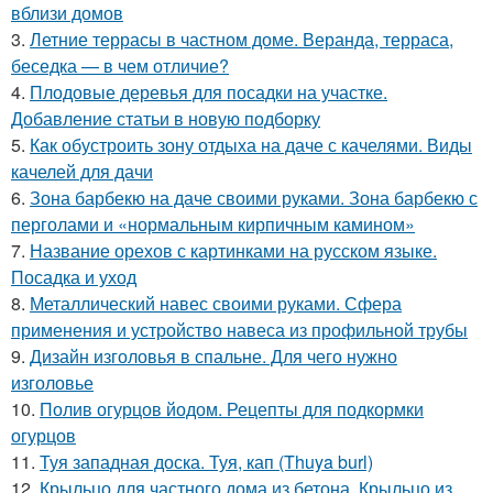
вблизи домов
3.
Летние террасы в частном доме. Веранда, терраса,
беседка — в чем отличие?
4.
Плодовые деревья для посадки на участке.
Добавление статьи в новую подборку
5.
Как обустроить зону отдыха на даче с качелями. Виды
качелей для дачи
6.
Зона барбекю на даче своими руками. Зона барбекю с
перголами и «нормальным кирпичным камином»
7.
Название орехов с картинками на русском языке.
Посадка и уход
8.
Металлический навес своими руками. Сфера
применения и устройство навеса из профильной трубы
9.
Дизайн изголовья в спальне. Для чего нужно
изголовье
10.
Полив огурцов йодом. Рецепты для подкормки
огурцов
11.
Туя западная доска. Туя, кап (Thuya burl)
12.
Крыльцо для частного дома из бетона. Крыльцо из