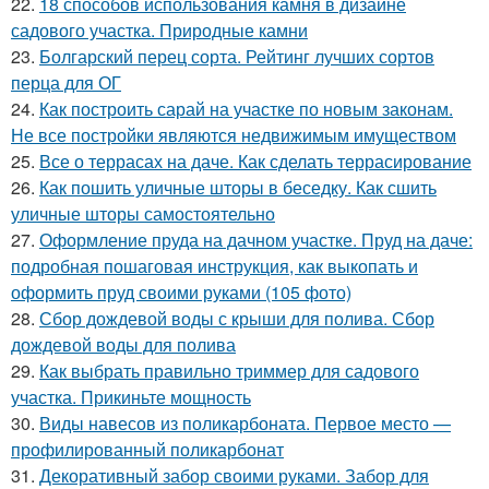
22.
18 способов использования камня в дизайне
садового участка. Природные камни
23.
Болгарский перец сорта. Рейтинг лучших сортов
перца для ОГ
24.
Как построить сарай на участке по новым законам.
Не все постройки являются недвижимым имуществом
25.
Все о террасах на даче. Как сделать террасирование
26.
Как пошить уличные шторы в беседку. Как сшить
уличные шторы самостоятельно
27.
Оформление пруда на дачном участке. Пруд на даче:
подробная пошаговая инструкция, как выкопать и
оформить пруд своими руками (105 фото)
28.
Сбор дождевой воды с крыши для полива. Сбор
дождевой воды для полива
29.
Как выбрать правильно триммер для садового
участка. Прикиньте мощность
30.
Виды навесов из поликарбоната. Первое место —
профилированный поликарбонат
31.
Декоративный забор своими руками. Забор для