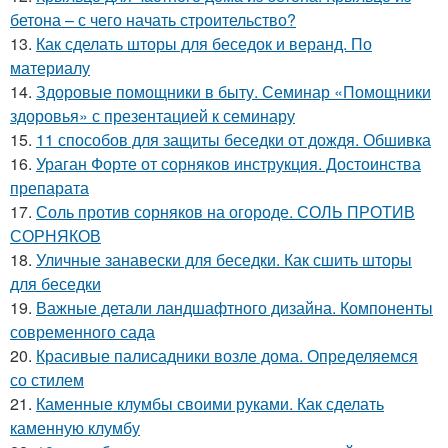
бетона – с чего начать строительство?
13.
Как сделать шторы для беседок и веранд. По
материалу
14.
Здоровые помощники в быту. Семинар «Помощники
здоровья» с презентацией к семинару
15.
11 способов для защиты беседки от дождя. Обшивка
16.
Ураган Форте от сорняков инструкция. Достоинства
препарата
17.
Соль против сорняков на огороде. СОЛЬ ПРОТИВ
СОРНЯКОВ
18.
Уличные занавески для беседки. Как сшить шторы
для беседки
19.
Важные детали ландшафтного дизайна. Компоненты
современного сада
20.
Красивые палисадники возле дома. Определяемся
со стилем
21.
Каменные клумбы своими руками. Как сделать
каменную клумбу