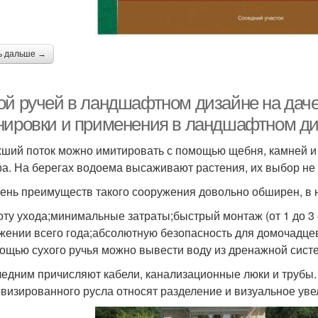
ь дальше →
ой ручей в ландшафтном дизайне на даче
нировки и применения в ландшафтном д
ший поток можно имитировать с помощью щебня, камней и
ра. На берегах водоема высаживают растения, их выбор не
ень преимуществ такого сооружения довольно обширен, в 
оту ухода;минимальные затраты;быстрый монтаж (от 1 до 3 
жении всего года;абсолютную безопасность для домочадцев
ощью сухого ручья можно вывести воду из дренажной сист
ледним причисляют кабели, канализационные люки и трубы
визированного русла относят разделение и визуальное уве