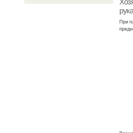
Хоз
рук
При п
предн