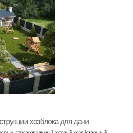
нструкции хозблока для дачи
рести быстровозводимый готовый хозяйственный