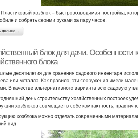
. Пластиковый хозблок – быстровозводимая постройка, кото
обиле и собрать своими руками за пару часов.
ь дальше →
яйственный блок для дачи. Особенности 
яйственного блока
шлые десятилетия для хранения садового инвентаря испол
рева или металла. Как правило, эти сооружения имели мал
ми. В качестве альтернативного варианта всю садовую утва
годняшний день строительству хозяйственных построек уд
рукции хозблоков совмещает в себе компактность, практично
рукцию хозблока можно отделать современными материалами
ий вид