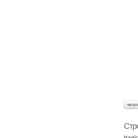
читат
Стро
Наибо