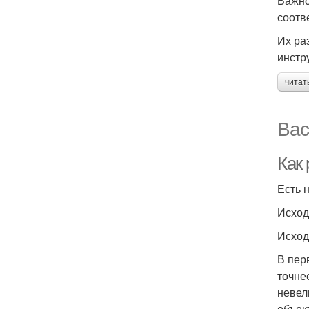
Важно
соотв
Их ра
инстр
читат
Вас
Как 
Есть 
Исход
Исход
В пер
точне
невел
объек