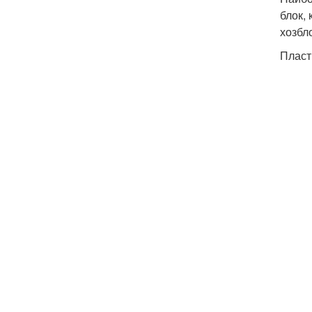
блок,
хозбл
Пласт