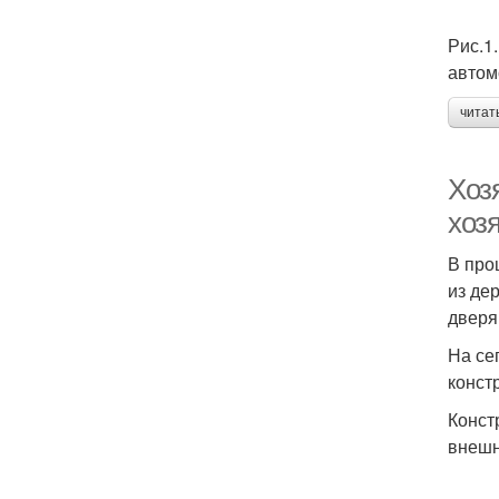
Рис.1
автом
читат
Хоз
хоз
В про
из де
дверя
На се
конст
Конст
внешн