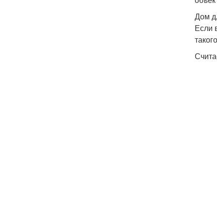
Дом д
Если 
таког
Счита