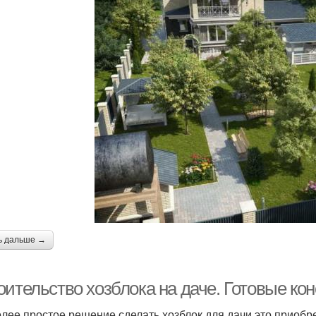
ь дальше →
ительство хозблока на даче. Готовые ко
лее простое решение сделать хозблок для дачи это приоб