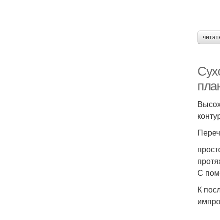
читат
Сух
пла
Высох
конту
Переч
прост
протя
С пом
К пос
импро