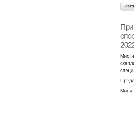
читат
При
спо
202
Многи
скапл
специ
Предл
Мини-