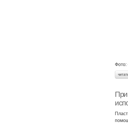
Фото: 
читат
При
исп
Пласт
помощ