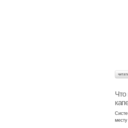
читат
Что 
кап
Систе
месту