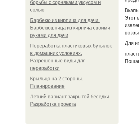
борьбы с сорняками уксусом и
Вкапы
солью
Этот 
Барбекю из кирпича для дачи.
извле
Барбекюшница из кирпича своими
возвы
руками для дачи
Для и
Переработка пластиковых бутылок
пласт
в домашних условиях.
Пошаг
Разрешенные виды для
переработки
Крыльцо на 2 стороны.
Планирование
Летний вариант закрытой беседки.
Разработка проекта