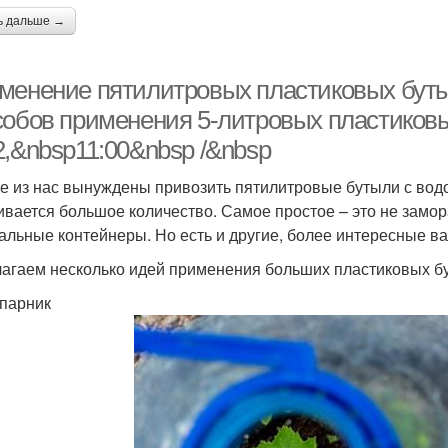
ь дальше →
менение пятилитровых пластиковых буты
собов применения 5-литровых пластиковы
2,&nbsp11:00&nbsp /&nbsp
е из нас вынуждены привозить пятилитровые бутыли с водо
ивается большое количество. Самое простое – это не замор
альные контейнеры. Но есть и другие, более интересные в
агаем несколько идей применения больших пластиковых б
парник