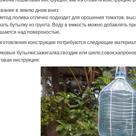
вание в землю дном вниз
метод полива отлично подходит для орошения томатов, выс
кать бутылку из грунта. Воду в емкость можно добавлять пр
шается над поверхностью.
зготовления конструкции потребуются следующие материал
иковые бутылки;зажигалка;гвоздик или шило;совок;капроно
овая инструкция: