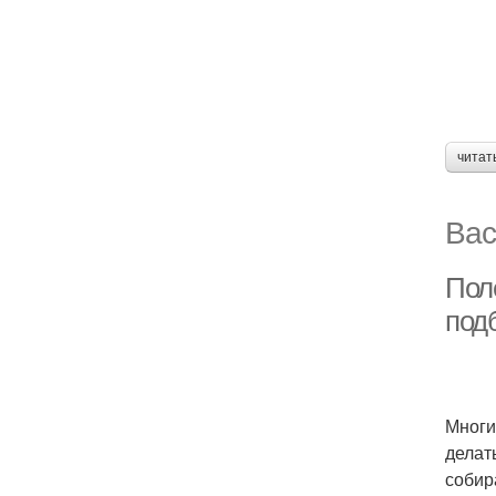
читат
Вас
Пол
под
Многи
делат
собир