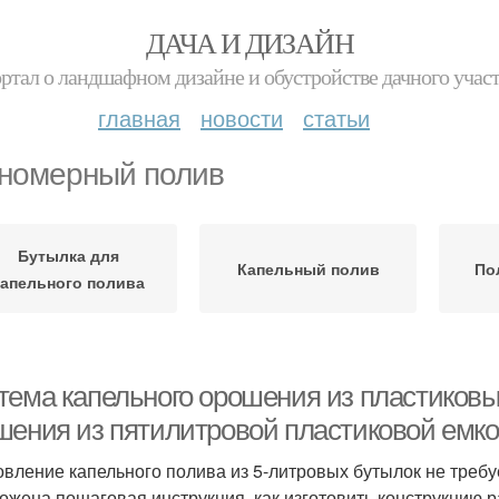
ДАЧА И ДИЗАЙН
ртал о ландшафном дизайне и обустройстве дачного учас
главная
новости
статьи
номерный полив
Бутылка для
Капельный полив
По
капельного полива
тема капельного орошения из пластиковых
шения из пятилитровой пластиковой емк
овление капельного полива из 5-литровых бутылок не треб
ожена пошаговая инструкция, как изготовить конструкцию 