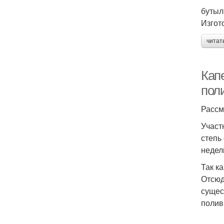
бутыл
Изгот
читат
Кап
поли
Рассм
Участ
степь
недел
Так к
Отсюд
сущес
полив