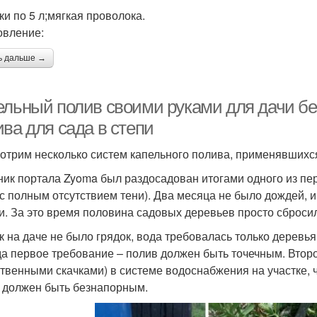
ки по 5 л;мягкая проволока.
овление:
ь дальше →
ельный полив своими руками для дачи без
ва для сада в степи
отрим несколько систем капельного полива, применявших
ник портала Zyoma был раздосадован итогами одного из пе
 с полным отсутствием тени). Два месяца не было дождей, 
и. За это время половина садовых деревьев просто сбросил
ак на даче не было грядок, вода требовалась только деревья
а первое требование – полив должен быть точечным. Второ
твенными скачками) в системе водоснабжения на участке, ч
 должен быть безнапорным.