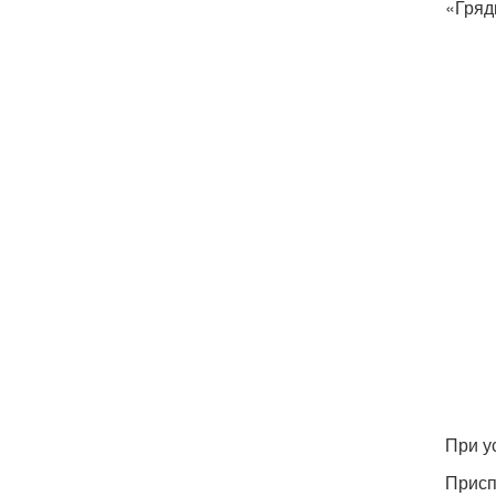
«Гряд
При у
Присп