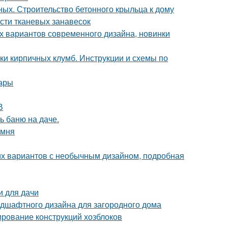
ных. Строительство бетонного крыльца к дому
сти тканевых занавесок
х вариантов современного дизайна, новинки
ки кирпичных клумб. Инструкции и схемы по
тары
В
ь баню на даче.
амня
ших вариантов с необычным дизайном, подробная
и для дачи
дшафтного дизайна для загородного дома
тирование конструкций хозблоков