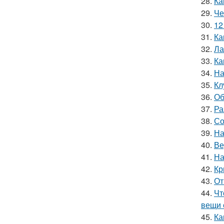
28.
Ка
29.
Че
30.
12
31.
Ка
32.
Ла
33.
Ка
34.
На
35.
Кл
36.
Об
37.
Ра
38.
Со
39.
На
40.
Ве
41.
На
42.
Кр
43.
От
44.
Чт
вещи 
45.
Ка