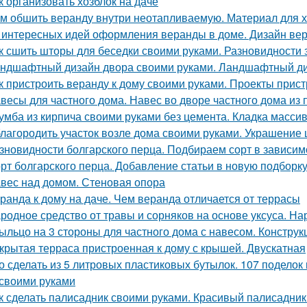
к организовать хозблок на даче
м обшить веранду внутри неотапливаемую. Материал для 
 интересных идей оформления веранды в доме. Дизайн вер
к сшить шторы для беседки своими руками. Разновидности 
ндшафтный дизайн двора своими руками. Ландшафтный ди
к пристроить веранду к дому своими руками. Проекты прист
весы для частного дома. Навес во дворе частного дома из
умба из кирпича своими руками без цемента. Кладка масси
лагородить участок возле дома своими руками. Украшение
зновидности болгарского перца. Подбираем сорт в зависим
рт болгарского перца. Добавление статьи в новую подборк
вес над домом. Стеновая опора
ранда к дому на даче. Чем веранда отличается от террасы
родное средство от травы и сорняков на основе уксуса. Н
ыльцо на 3 стороны для частного дома с навесом. Констру
крытая терраса пристроенная к дому с крышей. Двускатная
о сделать из 5 литровых пластиковых бутылок. 107 поделок
своими руками
к сделать палисадник своими руками. Красивый палисадни