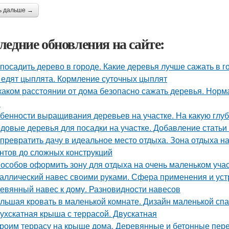
ь дальше →
ледние обновления на сайте:
 посадить дерево в городе. Какие деревья лучше сажать в г
 едят цыплята. Кормление суточных цыплят
каком расстоянии от дома безопасно сажать деревья. Норм
в
бенности выращивания деревьев на участке. На какую глуб
довые деревья для посадки на участке. Добавление статьи
 превратить дачу в идеальное место отдыха. Зона отдыха на
нтов до сложных конструкций
пособов оформить зону для отдыха на очень маленьком уча
аллический навес своими руками. Сфера применения и уст
евянный навес к дому. Разновидности навесов
льшая кровать в маленькой комнате. Дизайн маленькой спа
ухскатная крыша с террасой. Двускатная
роим террасу на крыше дома. Деревянные и бетонные пер