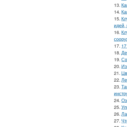
13.
Ка
14.
Ка
15.
Кл
идей,
16.
Кл
соору
17.
17
18.
Де
19.
Со
20.
Из
21.
Цв
22.
Ле
23.
Та
инстр
24.
Оз
25.
Ул
26.
Ла
27.
Чт