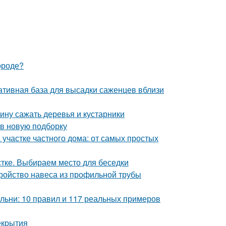
ороде?
ативная база для высадки саженцев вблизи
ину сажать деревья и кустарники
 в новую подборку
 участке частного дома: от самых простых
стке. Выбираем место для беседки
ройство навеса из профильной трубы
льни: 10 правил и 117 реальных примеров
екрытия