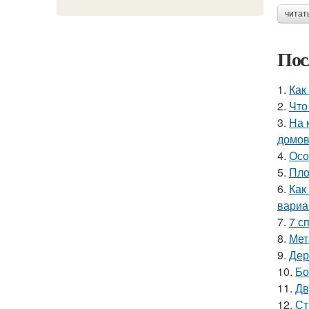
читат
Пос
1.
Как
2.
Что
3.
На 
домо
4.
Осо
5.
Пло
6.
Как
вариа
7.
7 с
8.
Мет
9.
Дер
10.
Бо
11.
Дв
12.
Ст