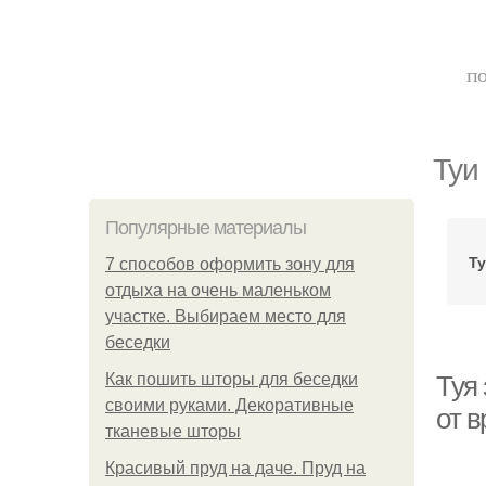
по
Туи
Популярные материалы
Ту
7 способов оформить зону для
отдыха на очень маленьком
участке. Выбираем место для
беседки
Как пошить шторы для беседки
Туя 
своими руками. Декоративные
от 
тканевые шторы
Красивый пруд на даче. Пруд на