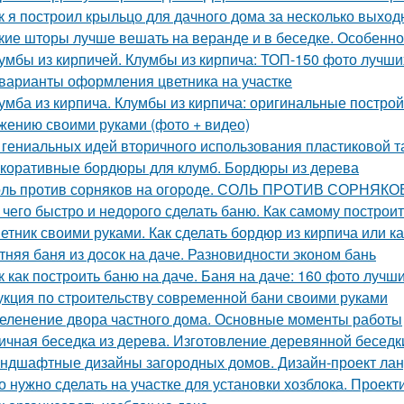
к я построил крыльцо для дачного дома за несколько выход
кие шторы лучше вешать на веранде и в беседке. Особенно
умбы из кирпичей. Клумбы из кирпича: ТОП-150 фото лучши
 варианты оформления цветника на участке
умба из кирпича. Клумбы из кирпича: оригинальные построй
жению своими руками (фото + видео)
 гениальных идей вторичного использования пластиковой 
коративные бордюры для клумб. Бордюры из дерева
ль против сорняков на огороде. СОЛЬ ПРОТИВ СОРНЯКО
 чего быстро и недорого сделать баню. Как самому построит
етник своими руками. Как сделать бордюр из кирпича или к
тняя баня из досок на даче. Разновидности эконом бань
к как построить баню на даче. Баня на даче: 160 фото луч
укция по строительству современной бани своими руками
еленение двора частного дома. Основные моменты работы
ичная беседка из дерева. Изготовление деревянной беседк
ндшафтные дизайны загородных домов. Дизайн-проект лан
о нужно сделать на участке для установки хозблока. Проек