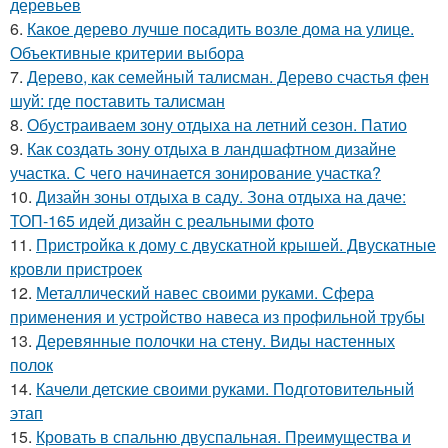
деревьев
6.
Какое дерево лучше посадить возле дома на улице.
Объективные критерии выбора
7.
Дерево, как семейный талисман. Дерево счастья фен
шуй: где поставить талисман
8.
Обустраиваем зону отдыха на летний сезон. Патио
9.
Как создать зону отдыха в ландшафтном дизайне
участка. С чего начинается зонирование участка?
10.
Дизайн зоны отдыха в саду. Зона отдыха на даче:
ТОП-165 идей дизайн с реальными фото
11.
Пристройка к дому с двускатной крышей. Двускатные
кровли пристроек
12.
Металлический навес своими руками. Сфера
применения и устройство навеса из профильной трубы
13.
Деревянные полочки на стену. Виды настенных
полок
14.
Качели детские своими руками. Подготовительный
этап
15.
Кровать в спальню двуспальная. Преимущества и