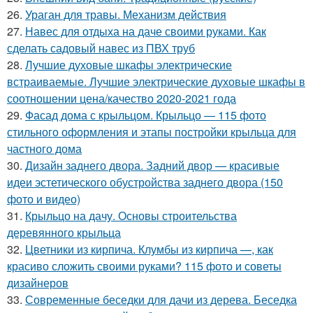
26.
Ураган для травы. Механизм действия
27.
Навес для отдыха на даче своими руками. Как
сделать садовый навес из ПВХ труб
28.
Лучшие духовые шкафы электрические
встраиваемые. Лучшие электрические духовые шкафы в
соотношении цена/качество 2020-2021 года
29.
Фасад дома с крыльцом. Крыльцо — 115 фото
стильного оформления и этапы постройки крыльца для
частного дома
30.
Дизайн заднего двора. Задний двор — красивые
идеи эстетического обустройства заднего двора (150
фото и видео)
31.
Крыльцо на дачу. Основы строительства
деревянного крыльца
32.
Цветники из кирпича. Клумбы из кирпича —, как
красиво сложить своими руками? 115 фото и советы
дизайнеров
33.
Современные беседки для дачи из дерева. Беседка