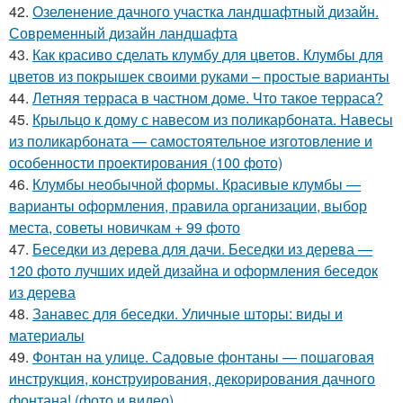
42.
Озеленение дачного участка ландшафтный дизайн.
Современный дизайн ландшафта
43.
Как красиво сделать клумбу для цветов. Клумбы для
цветов из покрышек своими руками – простые варианты
44.
Летняя терраса в частном доме. Что такое терраса?
45.
Крыльцо к дому с навесом из поликарбоната. Навесы
из поликарбоната — самостоятельное изготовление и
особенности проектирования (100 фото)
46.
Клумбы необычной формы. Красивые клумбы —
варианты оформления, правила организации, выбор
места, советы новичкам + 99 фото
47.
Беседки из дерева для дачи. Беседки из дерева —
120 фото лучших идей дизайна и оформления беседок
из дерева
48.
Занавес для беседки. Уличные шторы: виды и
материалы
49.
Фонтан на улице. Садовые фонтаны — пошаговая
инструкция, конструирования, декорирования дачного
фонтана! (фото и видео)