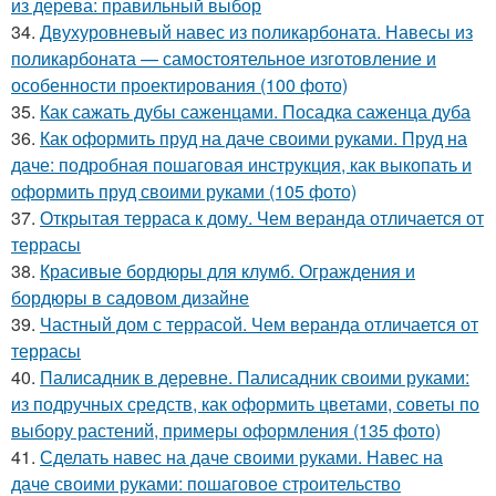
из дерева: правильный выбор
34.
Двухуровневый навес из поликарбоната. Навесы из
поликарбоната — самостоятельное изготовление и
особенности проектирования (100 фото)
35.
Как сажать дубы саженцами. Посадка саженца дуба
36.
Как оформить пруд на даче своими руками. Пруд на
даче: подробная пошаговая инструкция, как выкопать и
оформить пруд своими руками (105 фото)
37.
Открытая терраса к дому. Чем веранда отличается от
террасы
38.
Красивые бордюры для клумб. Ограждения и
бордюры в садовом дизайне
39.
Частный дом с террасой. Чем веранда отличается от
террасы
40.
Палисадник в деревне. Палисадник своими руками:
из подручных средств, как оформить цветами, советы по
выбору растений, примеры оформления (135 фото)
41.
Сделать навес на даче своими руками. Навес на
даче своими руками: пошаговое строительство