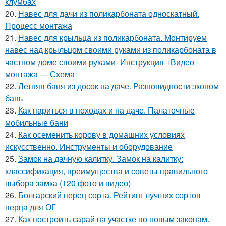
клумбах
20.
Навес для дачи из поликарбоната односкатный.
Процесс монтажа
21.
Навес для крыльца из поликарбоната. Монтируем
навес над крыльцом своими руками из поликарбоната в
частном доме своими руками- Инструкция +Видео
монтажа — Схема
22.
Летняя баня из досок на даче. Разновидности эконом
бань
23.
Как париться в походах и на даче. Палаточные
мобильные бани
24.
Как осеменить корову в домашних условиях
искусственно. Инструменты и оборудование
25.
Замок на дачную калитку. Замок на калитку:
классификация, преимущества и советы правильного
выбора замка (120 фото и видео)
26.
Болгарский перец сорта. Рейтинг лучших сортов
перца для ОГ
27.
Как построить сарай на участке по новым законам.