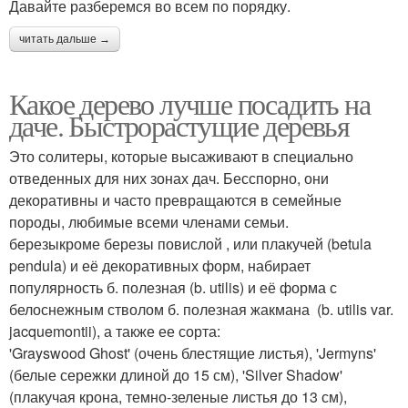
Давайте разберемся во всем по порядку.
читать дальше →
Какое дерево лучше посадить на
даче. Быстрорастущие деревья
Это солитеры, которые высаживают в специально
отведенных для них зонах дач. Бесспорно, они
декоративны и часто превращаются в семейные
породы, любимые всеми членами семьи.
березыкроме березы повислой , или плакучей (betula
pendula) и её декоративных форм, набирает
популярность б. полезная (b. utilis) и её форма с
белоснежным стволом б. полезная жакмана (b. utilis var.
jacquemontii), а также ее сорта:
'Grayswood Ghost' (очень блестящие листья), 'Jermyns'
(белые сережки длиной до 15 см), 'Silver Shadow'
(плакучая крона, темно-зеленые листья до 13 см),