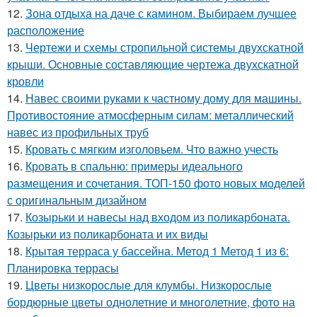
12.
Зона отдыха на даче с камином. Выбираем лучшее
расположение
13.
Чертежи и схемы стропильной системы двухскатной
крыши. Основные составляющие чертежа двухскатной
кровли
14.
Навес своими руками к частному дому для машины.
Противостояние атмосферным силам: металлический
навес из профильных труб
15.
Кровать с мягким изголовьем. Что важно учесть
16.
Кровать в спальню: примеры идеального
размещения и сочетания. ТОП-150 фото новых моделей
с оригинальным дизайном
17.
Козырьки и навесы над входом из поликарбоната.
Козырьки из поликарбоната и их виды
18.
Крытая терраса у бассейна. Метод 1 Метод 1 из 6:
Планировка террасы
19.
Цветы низкорослые для клумбы. Низкорослые
бордюрные цветы однолетние и многолетние, фото на