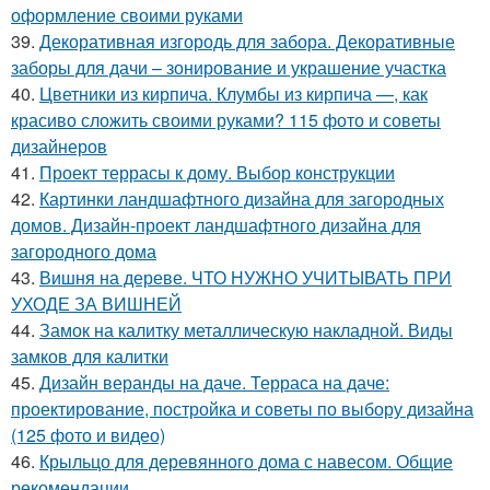
оформление своими руками
39.
Декоративная изгородь для забора. Декоративные
заборы для дачи – зонирование и украшение участка
40.
Цветники из кирпича. Клумбы из кирпича —, как
красиво сложить своими руками? 115 фото и советы
дизайнеров
41.
Проект террасы к дому. Выбор конструкции
42.
Картинки ландшафтного дизайна для загородных
домов. Дизайн-проект ландшафтного дизайна для
загородного дома
43.
Вишня на дереве. ЧТО НУЖНО УЧИТЫВАТЬ ПРИ
УХОДЕ ЗА ВИШНЕЙ
44.
Замок на калитку металлическую накладной. Виды
замков для калитки
45.
Дизайн веранды на даче. Терраса на даче:
проектирование, постройка и советы по выбору дизайна
(125 фото и видео)
46.
Крыльцо для деревянного дома с навесом. Общие
рекомендации