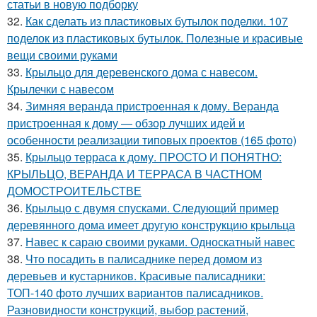
статьи в новую подборку
32.
Как сделать из пластиковых бутылок поделки. 107
поделок из пластиковых бутылок. Полезные и красивые
вещи своими руками
33.
Крыльцо для деревенского дома с навесом.
Крылечки с навесом
34.
Зимняя веранда пристроенная к дому. Веранда
пристроенная к дому — обзор лучших идей и
особенности реализации типовых проектов (165 фото)
35.
Крыльцо терраса к дому. ПРОСТО И ПОНЯТНО:
КРЫЛЬЦО, ВЕРАНДА И ТЕРРАСА В ЧАСТНОМ
ДОМОСТРОИТЕЛЬСТВЕ
36.
Крыльцо с двумя спусками. Следующий пример
деревянного дома имеет другую конструкцию крыльца
37.
Навес к сараю своими руками. Односкатный навес
38.
Что посадить в палисаднике перед домом из
деревьев и кустарников. Красивые палисадники:
ТОП-140 фото лучших вариантов палисадников.
Разновидности конструкций, выбор растений,