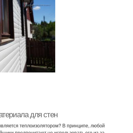
атериала для стен
 является теплоизолятором? В принципе, любой
йщики предпочитают не использовать его из-за