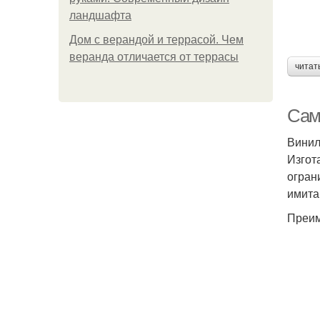
ландшафта
Дом с верандой и террасой. Чем
веранда отличается от террасы
читат
Сам
Винил
Изгот
огран
имита
Преим