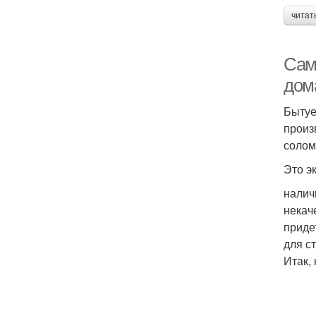
читат
Сам
дом
Бытуе
произ
солом
Это э
налич
некач
приде
для с
Итак,