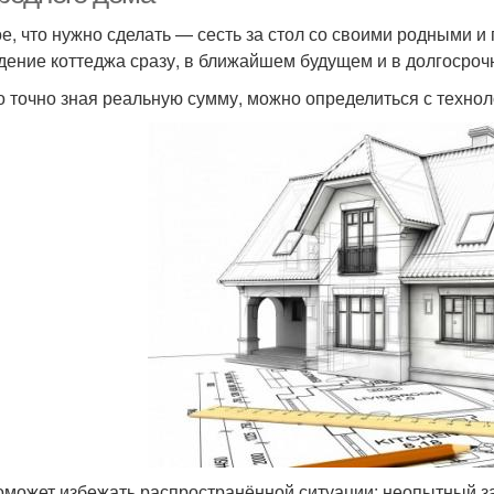
е, что нужно сделать — сесть за стол со своими родными и 
дение коттеджа сразу, в ближайшем будущем и в долгосроч
о точно зная реальную сумму, можно определиться с технол
оможет избежать распространённой ситуации: неопытный заст