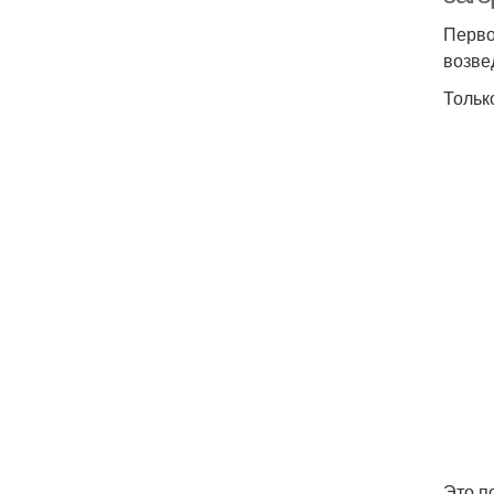
Перво
возве
Тольк
Это п