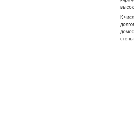
высок
К чис
долго
домос
стены