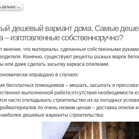
ь дальше →
ый дешевый вариант дома. Самые дешев
а – изготовленные собственноручно?
т мнение, что материалы, сделанные собственными руками,
водителя. Конечно, существуют рецепты разных марок бето
ы или даже сделать засыпку каркаса опилками.
кономически оправдано в случаях:
ия бесплатных помощников – мешать, засыпать и прессоват
ественно выполненной работе;отсутствия необходимости езд
тся часто откладывать строительство из-за погодных услов
тройматериалов по очень низким ценам – доставка опилок и
 наиболее дешевые варианты строительства: