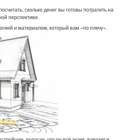
посчитать, сколько денег вы готовы потратить на
ной перспективе.
огией и материалом, который вам «по плечу».
ройщик, полагая, что он всё знает, влезает в