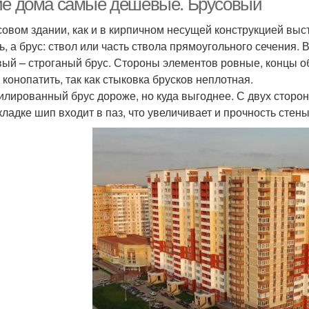
ие дома самые дешевые. Брусовый
совом здании, как и в кирпичном несущей конструкцией выс
ь, а брус: ствол или часть ствола прямоугольного сечения
ый – строганый брус. Стороны элементов ровные, концы об
 конопатить, так как стыковка брусков неплотная.
лированный брус дороже, но куда выгоднее. С двух сторон
кладке шип входит в паз, что увеличивает и прочность стен