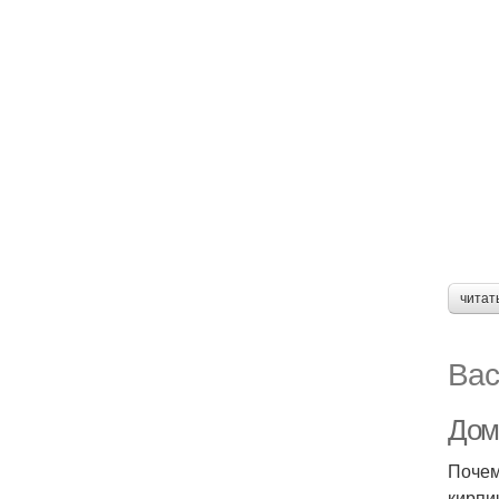
читат
Вас
Дом
Почем
кирпи