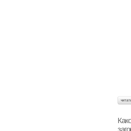
читат
Како
заг