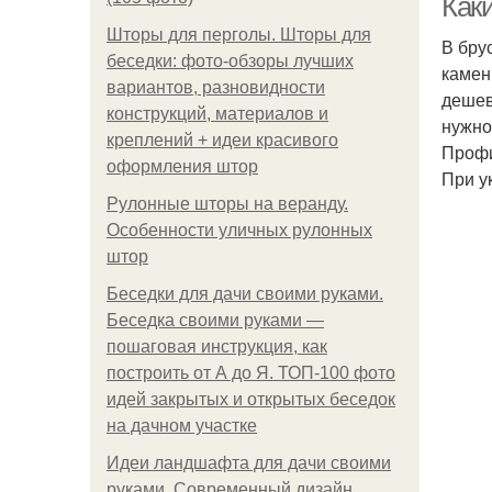
Как
Шторы для перголы. Шторы для
В бру
беседки: фото-обзоры лучших
камен
вариантов, разновидности
дешев
конструкций, материалов и
нужно
креплений + идеи красивого
Профи
оформления штор
При у
Рулонные шторы на веранду.
Особенности уличных рулонных
штор
Беседки для дачи своими руками.
Беседка своими руками —
пошаговая инструкция, как
построить от А до Я. ТОП-100 фото
идей закрытых и открытых беседок
на дачном участке
Идеи ландшафта для дачи своими
руками. Современный дизайн