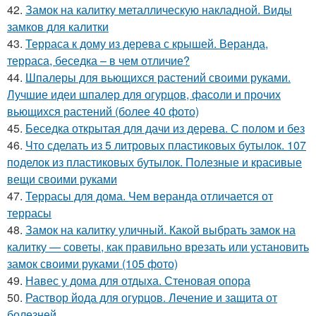
42.
Замок на калитку металлическую накладной. Виды
замков для калитки
43.
Терраса к дому из дерева с крышей. Веранда,
терраса, беседка – в чем отличие?
44.
Шпалеры для вьющихся растений своими руками.
Лучшие идеи шпалер для огурцов, фасоли и прочих
вьющихся растений (более 40 фото)
45.
Беседка открытая для дачи из дерева. С полом и без
46.
Что сделать из 5 литровых пластиковых бутылок. 107
поделок из пластиковых бутылок. Полезные и красивые
вещи своими руками
47.
Террасы для дома. Чем веранда отличается от
террасы
48.
Замок на калитку уличный. Какой выбрать замок на
калитку — советы, как правильно врезать или установить
замок своими руками (105 фото)
49.
Навес у дома для отдыха. Стеновая опора
50.
Раствор йода для огурцов. Лечение и защита от
болезней