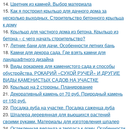
14.
Цветник из камней. Выбор материала
15.
Как я построил крыльцо для дачного дома за
несколько выходных. Строительство бетонного крыльца
к дому
16.
Крыльцо для частного дома из бетона. Крыльцо из
бетона – с чего начать строительство?
17.
Летние бани для дачи. Особенности летних бань
18.
Камни для декора сада. Где взять камни для
ландшафтного дизайна
19.
Виды рокариев для каменистого сада и способы
обустройства. РОКАРИЙ «СУХОЙ РУЧЕЙ» И ДРУГИЕ
ВИДЫ КАМЕНИСТЫХ САДОВ НА УЧАСТКЕ
20.
Крыльцо на 2 стороны. Планирование
21.
Декоративный камень от 70 руб. Природный камень
от 150 руб.
22.
Посадка дуба на участке. Посадка саженца дуба
23.
Шпалера деревянная для вьющихся растений
своими руками. Материалы для изготовления шпалер
24.
Остекленная веранда и терраса к дому. Особенности