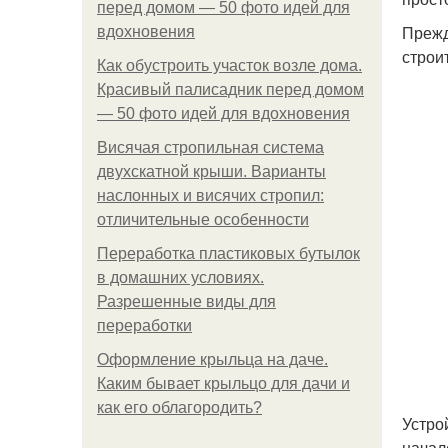
перед домом — 50 фото идей для
Прежд
вдохновения
строи
Как обустроить участок возле дома.
Красивый палисадник перед домом
— 50 фото идей для вдохновения
Висячая стропильная система
двухскатной крыши. Варианты
наслонных и висячих стропил:
отличительные особенности
Переработка пластиковых бутылок
в домашних условиях.
Разрешенные виды для
переработки
Оформление крыльца на даче.
Каким бывает крыльцо для дачи и
как его облагородить?
Устро
начал