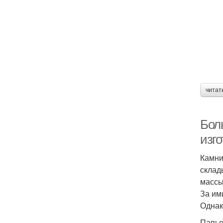
читат
Бол
изг
Камни
склад
массы
За им
Однак
Папье