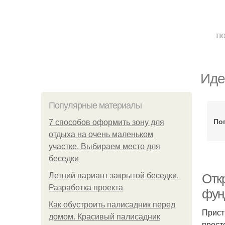
по
Иде
Популярные материалы
По
7 способов оформить зону для
отдыха на очень маленьком
участке. Выбираем место для
беседки
Летний вариант закрытой беседки.
Отк
Разработка проекта
фун
Как обустроить палисадник перед
Прист
домом. Красивый палисадник
прост