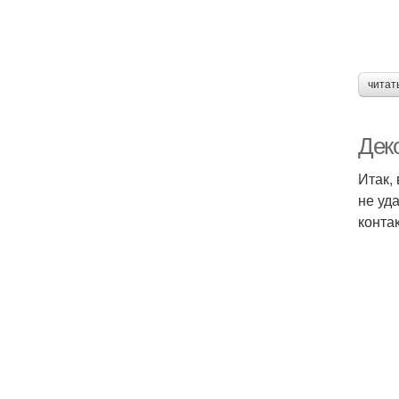
читат
Дек
Итак,
не уд
конта