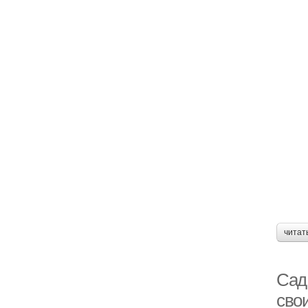
читат
Сад
сво