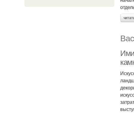
отдел
читат
Вас
Ими
кам
Искус
ландш
декор
искус
затра
высту