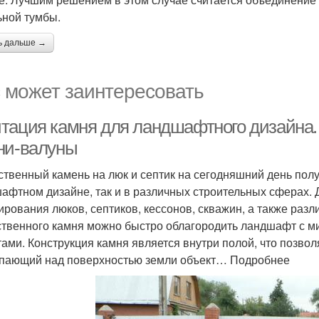
ьной тумбы.
ь дальше →
 может заинтересовать
тация камня для ландшафтного дизайна.
ни-валуны
ственный камень на люк и септик на сегодняшний день полу
афтном дизайне, так и в различных строительных сферах. 
ирования люков, септиков, кессонов, скважин, а также раз
ственного камня можно быстро облагородить ландшафт с
тами. Конструкция камня является внутри полой, что позв
пающий над поверхностью земли объект… Подробнее