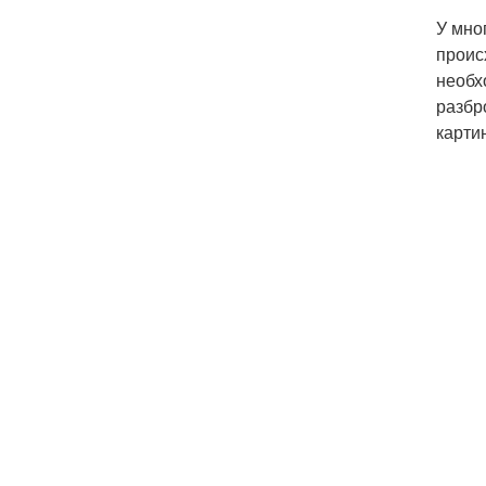
У мно
проис
необх
разбр
карти