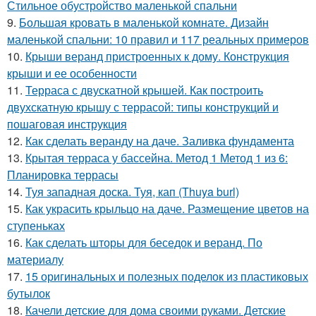
Стильное обустройство маленькой спальни
9.
Большая кровать в маленькой комнате. Дизайн
маленькой спальни: 10 правил и 117 реальных примеров
10.
Крыши веранд пристроенных к дому. Конструкция
крыши и ее особенности
11.
Терраса с двускатной крышей. Как построить
двухскатную крышу с террасой: типы конструкций и
пошаговая инструкция
12.
Как сделать веранду на даче. Заливка фундамента
13.
Крытая терраса у бассейна. Метод 1 Метод 1 из 6:
Планировка террасы
14.
Туя западная доска. Туя, кап (Thuya burl)
15.
Как украсить крыльцо на даче. Размещение цветов на
ступеньках
16.
Как сделать шторы для беседок и веранд. По
материалу
17.
15 оригинальных и полезных поделок из пластиковых
бутылок
18.
Качели детские для дома своими руками. Детские