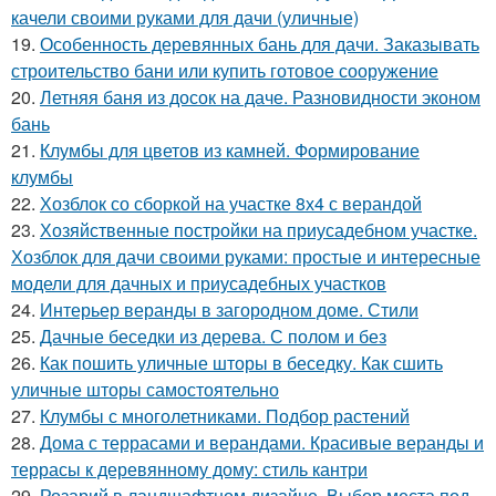
качели своими руками для дачи (уличные)
19.
Особенность деревянных бань для дачи. Заказывать
строительство бани или купить готовое сооружение
20.
Летняя баня из досок на даче. Разновидности эконом
бань
21.
Клумбы для цветов из камней. Формирование
клумбы
22.
Хозблок со сборкой на участке 8х4 с верандой
23.
Хозяйственные постройки на приусадебном участке.
Хозблок для дачи своими руками: простые и интересные
модели для дачных и приусадебных участков
24.
Интерьер веранды в загородном доме. Стили
25.
Дачные беседки из дерева. С полом и без
26.
Как пошить уличные шторы в беседку. Как сшить
уличные шторы самостоятельно
27.
Клумбы с многолетниками. Подбор растений
28.
Дома с террасами и верандами. Красивые веранды и
террасы к деревянному дому: стиль кантри
29.
Розарий в ландшафтном дизайне. Выбор места под