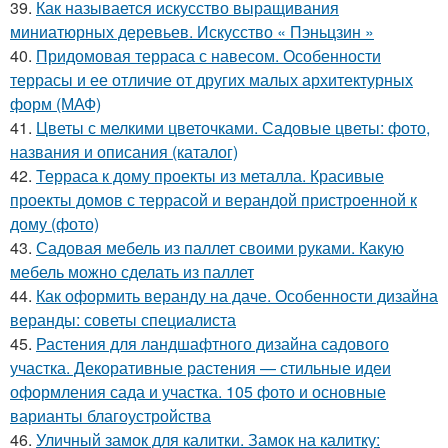
39.
Как называется искусство выращивания
миниатюрных деревьев. Искусство « Пэньцзин »
40.
Придомовая терраса с навесом. Особенности
террасы и ее отличие от других малых архитектурных
форм (МАФ)
41.
Цветы с мелкими цветочками. Садовые цветы: фото,
названия и описания (каталог)
42.
Терраса к дому проекты из металла. Красивые
проекты домов с террасой и верандой пристроенной к
дому (фото)
43.
Садовая мебель из паллет своими руками. Какую
мебель можно сделать из паллет
44.
Как оформить веранду на даче. Особенности дизайна
веранды: советы специалиста
45.
Растения для ландшафтного дизайна садового
участка. Декоративные растения — стильные идеи
оформления сада и участка. 105 фото и основные
варианты благоустройства
46.
Уличный замок для калитки. Замок на калитку: