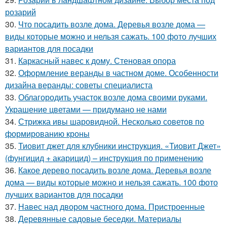
розарий
30.
Что посадить возле дома. Деревья возле дома —
виды которые можно и нельзя сажать. 100 фото лучших
вариантов для посадки
31.
Каркасный навес к дому. Стеновая опора
32.
Оформление веранды в частном доме. Особенности
дизайна веранды: советы специалиста
33.
Облагородить участок возле дома своими руками.
Украшение цветами — придумано не нами
34.
Стрижка ивы шаровидной. Несколько советов по
формированию кроны
35.
Тиовит джет для клубники инструкция. «Тиовит Джет»
(фунгицид + акарицид) – инструкция по применению
36.
Какое дерево посадить возле дома. Деревья возле
дома — виды которые можно и нельзя сажать. 100 фото
лучших вариантов для посадки
37.
Навес над двором частного дома. Пристроенные
38.
Деревянные садовые беседки. Материалы