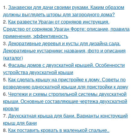
1.
Занавески для дачи своими руками. Каким образом
должны выглядеть шторы для загородного дома?
2.
Как развести Ураган от сорняков инструкция.
Средство от сорняков Ураган Форте: описание, правила
применения, эффективность
3.
Декоративные деревья и кусты для дизайна сада.
Декоративные кустарники: названия, фото и описания
(каталог)
4.
Фасады домов с двухскатной крышей. Особенности
устройства двухскатной крыши
5.
Как сделать крышу на пристройке к дому. Советы по
возведению односкатной крыши для пристройки к дому
6.
Чертежи и схемы стропильной системы двухскатной
крыши. Основные составляющие чертежа двухскатной
кровли
7.
Двухскатная крыша для бани. Варианты конструкций
крыш для бани
8.
Как поставить кровать в маленькой спальне..