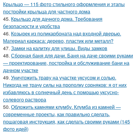
Крыльцо — 115 фото стильного оформления и этапы
постройки крыльца для частного дома
45.
Крыльцо для дачного дома. Требования
безопасности и удобства
46.
Козырек из поликарбоната над входной дверью.
Материал каркаса: дерево, пластик или металл?
47.
Замки на калитку для улицы. Виды замков
48.
Сборная баня для дачи. Баня на даче своими руками
— проектирование, постройка и обслуживание бани на
дачном участке
49.
Уничтожить траву на участке уксусом и солью.
Никогда не трачу силы на прополку сорняков: я от них
избавляюсь в солнечный день с помощью уксусно-
солевого раствора
50.
Обложить камнями клумбу. Клумба из камней —
современные проекты, как правильно сделать,
пошаговая инструкция, как сделать своими руками (145
фото идей)