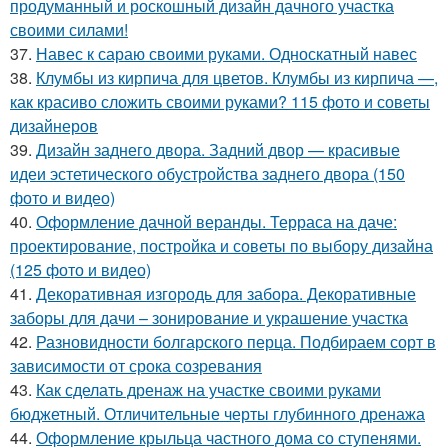
продуманный и роскошный дизайн дачного участка
своими силами!
37.
Навес к сараю своими руками. Односкатный навес
38.
Клумбы из кирпича для цветов. Клумбы из кирпича —,
как красиво сложить своими руками? 115 фото и советы
дизайнеров
39.
Дизайн заднего двора. Задний двор — красивые
идеи эстетического обустройства заднего двора (150
фото и видео)
40.
Оформление дачной веранды. Терраса на даче:
проектирование, постройка и советы по выбору дизайна
(125 фото и видео)
41.
Декоративная изгородь для забора. Декоративные
заборы для дачи – зонирование и украшение участка
42.
Разновидности болгарского перца. Подбираем сорт в
зависимости от срока созревания
43.
Как сделать дренаж на участке своими руками
бюджетный. Отличительные черты глубинного дренажа
44.
Оформление крыльца частного дома со ступенями.