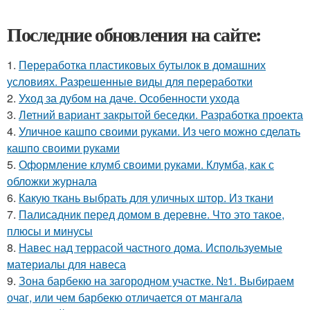
Последние обновления на сайте:
1.
Переработка пластиковых бутылок в домашних
условиях. Разрешенные виды для переработки
2.
Уход за дубом на даче. Особенности ухода
3.
Летний вариант закрытой беседки. Разработка проекта
4.
Уличное кашпо своими руками. Из чего можно сделать
кашпо своими руками
5.
Оформление клумб своими руками. Клумба, как с
обложки журнала
6.
Какую ткань выбрать для уличных штор. Из ткани
7.
Палисадник перед домом в деревне. Что это такое,
плюсы и минусы
8.
Навес над террасой частного дома. Используемые
материалы для навеса
9.
Зона барбекю на загородном участке. №1. Выбираем
очаг, или чем барбекю отличается от мангала