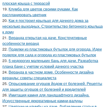
плоская крыша с террасой
19.
Клумба для цветов своими руками. Как
распланировать цветник
20.
Как я построил крыльцо для дачного дома за
несколько выходных. Строительство бетонного крыльца
к дому
21.
Веранда открытая на даче. Конструктивные
особенности веранд
22.
Поделки из пластиковых бутылок для огорода. Идеи
поделок для сада и огорода из пластиковых бутылок
23.
5 недорогих маленьких бань для дачи. Разработка
плана бани с учетом условий дачного участка
24.
Веранда в частном доме. Особенности дизайна
веранды: советы специалиста
25.
Опрыскивание огурцов йодом от болезней. Рецепты
для защиты огурцов от болезней и вредителей
26.
Имитация камня для ландшафтного дизайна.
Искусственные декоративные камни-валуны
27.
Цветочные клумбы на даче. Добавление статьи в