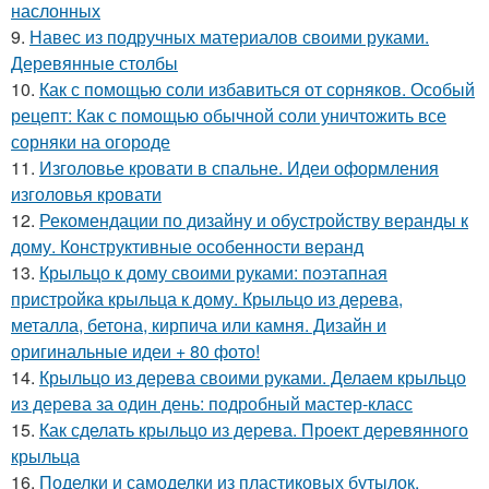
наслонных
9.
Навес из подручных материалов своими руками.
Деревянные столбы
10.
Как с помощью соли избавиться от сорняков. Особый
рецепт: Как с помощью обычной соли уничтожить все
сорняки на огороде
11.
Изголовье кровати в спальне. Идеи оформления
изголовья кровати
12.
Рекомендации по дизайну и обустройству веранды к
дому. Конструктивные особенности веранд
13.
Крыльцо к дому своими руками: поэтапная
пристройка крыльца к дому. Крыльцо из дерева,
металла, бетона, кирпича или камня. Дизайн и
оригинальные идеи + 80 фото!
14.
Крыльцо из дерева своими руками. Делаем крыльцо
из дерева за один день: подробный мастер-класс
15.
Как сделать крыльцо из дерева. Проект деревянного
крыльца
16.
Поделки и самоделки из пластиковых бутылок.