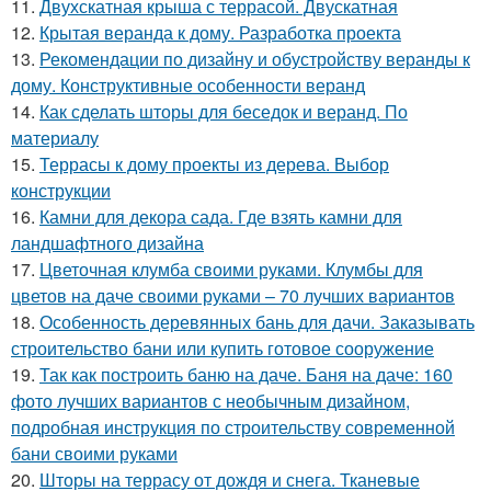
11.
Двухскатная крыша с террасой. Двускатная
12.
Крытая веранда к дому. Разработка проекта
13.
Рекомендации по дизайну и обустройству веранды к
дому. Конструктивные особенности веранд
14.
Как сделать шторы для беседок и веранд. По
материалу
15.
Террасы к дому проекты из дерева. Выбор
конструкции
16.
Камни для декора сада. Где взять камни для
ландшафтного дизайна
17.
Цветочная клумба своими руками. Клумбы для
цветов на даче своими руками – 70 лучших вариантов
18.
Особенность деревянных бань для дачи. Заказывать
строительство бани или купить готовое сооружение
19.
Так как построить баню на даче. Баня на даче: 160
фото лучших вариантов с необычным дизайном,
подробная инструкция по строительству современной
бани своими руками
20.
Шторы на террасу от дождя и снега. Тканевые