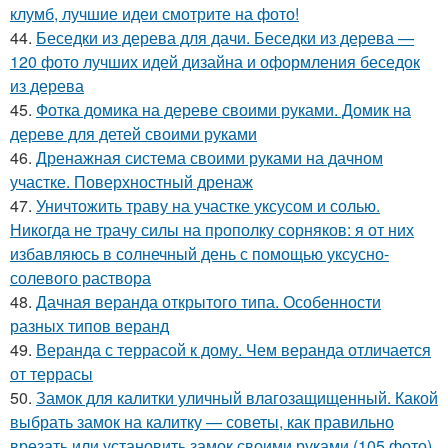
клумб, лучшие идеи смотрите на фото!
44.
Беседки из дерева для дачи. Беседки из дерева —
120 фото лучших идей дизайна и оформления беседок
из дерева
45.
Фотка домика на дереве своими руками. Домик на
дереве для детей своими руками
46.
Дренажная система своими руками на дачном
участке. Поверхностный дренаж
47.
Уничтожить траву на участке уксусом и солью.
Никогда не трачу силы на прополку сорняков: я от них
избавляюсь в солнечный день с помощью уксусно-
солевого раствора
48.
Дачная веранда открытого типа. Особенности
разных типов веранд
49.
Веранда с террасой к дому. Чем веранда отличается
от террасы
50.
Замок для калитки уличный влагозащищенный. Какой
выбрать замок на калитку — советы, как правильно
врезать или установить замок своими руками (105 фото)