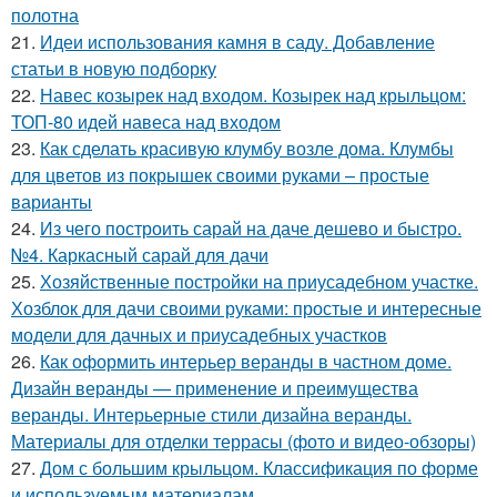
полотна
21.
Идеи использования камня в саду. Добавление
статьи в новую подборку
22.
Навес козырек над входом. Козырек над крыльцом:
ТОП-80 идей навеса над входом
23.
Как сделать красивую клумбу возле дома. Клумбы
для цветов из покрышек своими руками – простые
варианты
24.
Из чего построить сарай на даче дешево и быстро.
№4. Каркасный сарай для дачи
25.
Хозяйственные постройки на приусадебном участке.
Хозблок для дачи своими руками: простые и интересные
модели для дачных и приусадебных участков
26.
Как оформить интерьер веранды в частном доме.
Дизайн веранды — применение и преимущества
веранды. Интерьерные стили дизайна веранды.
Материалы для отделки террасы (фото и видео-обзоры)
27.
Дом с большим крыльцом. Классификация по форме
и используемым материалам