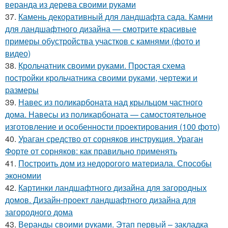
веранда из дерева своими руками
37.
Камень декоративный для ландшафта сада. Камни
для ландшафтного дизайна — смотрите красивые
примеры обустройства участков с камнями (фото и
видео)
38.
Крольчатник своими руками. Простая схема
постройки крольчатника своими руками, чертежи и
размеры
39.
Навес из поликарбоната над крыльцом частного
дома. Навесы из поликарбоната — самостоятельное
изготовление и особенности проектирования (100 фото)
40.
Ураган средство от сорняков инструкция. Ураган
Форте от сорняков: как правильно применять
41.
Построить дом из недорогого материала. Способы
экономии
42.
Картинки ландшафтного дизайна для загородных
домов. Дизайн-проект ландшафтного дизайна для
загородного дома
43.
Веранды своими руками. Этап первый – закладка