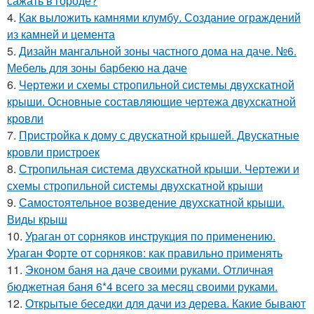
сажать в городе?
4.
Как выложить камнями клумбу. Создание ограждений
из камней и цемента
5.
Дизайн мангальной зоны частного дома на даче. №6.
Мебель для зоны барбекю на даче
6.
Чертежи и схемы стропильной системы двухскатной
крыши. Основные составляющие чертежа двухскатной
кровли
7.
Пристройка к дому с двускатной крышей. Двускатные
кровли пристроек
8.
Стропильная система двухскатной крыши. Чертежи и
схемы стропильной системы двухскатной крыши
9.
Самостоятельное возведение двухскатной крыши.
Виды крыш
10.
Ураган от сорняков инструкция по применению.
Ураган Форте от сорняков: как правильно применять
11.
Эконом баня на даче своими руками. Отличная
бюджетная баня 6*4 всего за месяц своими руками.
12.
Открытые беседки для дачи из дерева. Какие бывают