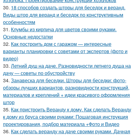
хозблока. Проектирование конструкций хозблоков
30.
18 способов создать шторы для беседок и веранд.
Виды штор для веранд и беседок по конструктивным
особенностям
31.
Клумбы из кирпича для цветов своими руками.
Основные недостатки
32.
Как построить дом с гаражом — интересные
варианты планировки с советами от экспертов (фото и
видео)
33.
Летний душ на даче. Разновидности летнего душа на
дачу — советы по обустройству
34.
Занавеска для беседки. Шторы для беседки: фото-
обзоры лучших вариантов, разновидности конструкций,
материалов и креплений + идеи красивого оформления
штор
35.
Как пристроить Веранду к дому. Как сделать Веранду
к дому из бруса своими руками: Пошаговая инструкция
проектирования, подбор материала +Фото и Видео
36.
Как сделать веранду на даче своими руками. Дачная