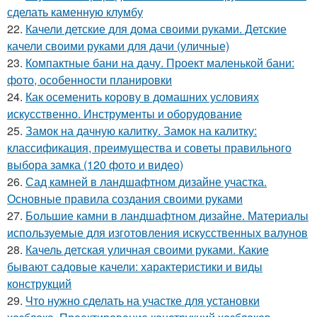
сделать каменную клумбу
22.
Качели детские для дома своими руками. Детские
качели своими руками для дачи (уличные)
23.
Компактные бани на дачу. Проект маленькой бани:
фото, особенности планировки
24.
Как осеменить корову в домашних условиях
искусственно. Инструменты и оборудование
25.
Замок на дачную калитку. Замок на калитку:
классификация, преимущества и советы правильного
выбора замка (120 фото и видео)
26.
Сад камней в ландшафтном дизайне участка.
Основные правила создания своими руками
27.
Большие камни в ландшафтном дизайне. Материалы
используемые для изготовления искусственных валунов
28.
Качель детская уличная своими руками. Какие
бывают садовые качели: характеристики и виды
конструкций
29.
Что нужно сделать на участке для установки