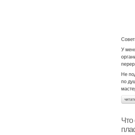
Сове
У мен
орган
перер
Не по
по ду
масте
читат
Что
пла