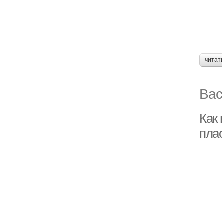
читат
Вас
Как
пла