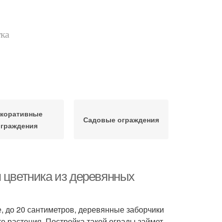
тка
коративные
Садовые ограждения
граждения
я цветника из деревянных
, до 20 сантиметров, деревянные заборчики
е растения. Постройка такой ограды займет