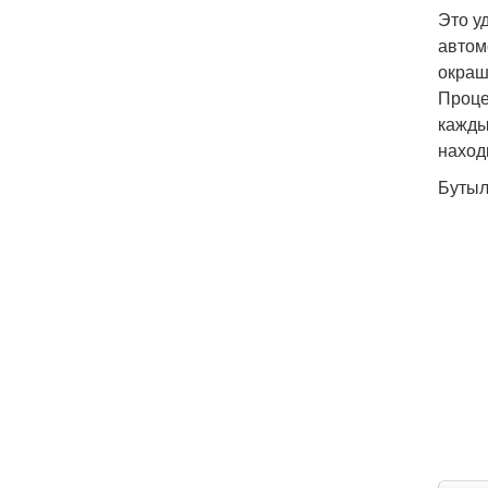
Это у
автом
окраш
Проце
кажды
наход
Бутыл