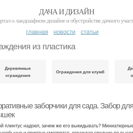
ДАЧА И ДИЗАЙН
ртал о ландшафном дизайне и обустройстве дачного учас
главная
новости
статьи
аждения из пластика
Деревянные
Де
Ограждения для клумб
ограждения
о
оративные заборчики для сада. Забор дл
ышек
й плинтус надоел, зачем же его выкидывать? Миниатюрные
 необычно и приятно смотрятся, ограждая средние по высот