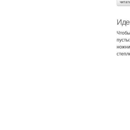
читат
Иде
Чтобы
пусты
ножни
степл