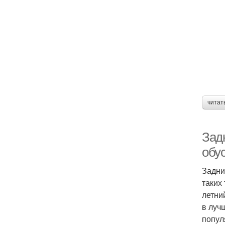
читат
Зад
обус
Задни
таких
летни
в луч
попул