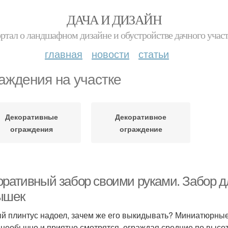
ДАЧА И ДИЗАЙН
ртал о ландшафном дизайне и обустройстве дачного учас
главная
новости
статьи
аждения на участке
Декоративные
Декоративное
ограждения
ограждение
оративный забор своими руками. Забор д
ышек
й плинтус надоел, зачем же его выкидывать? Миниатюрные
 необычно и приятно смотрятся, ограждая средние по высот