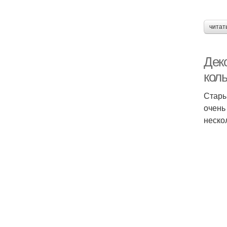
читат
Дек
кол
Стары
очень
неско