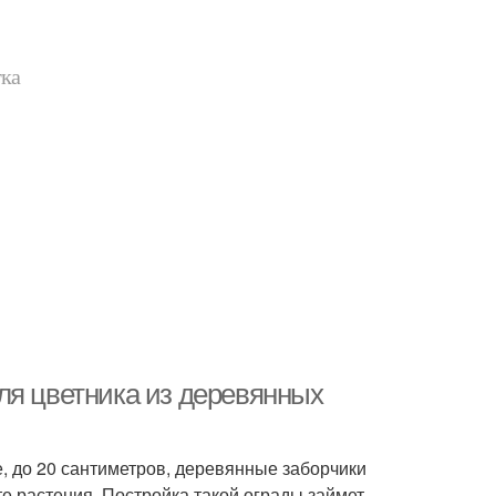
тка
ля цветника из деревянных
, до 20 сантиметров, деревянные заборчики
е растения. Постройка такой ограды займет