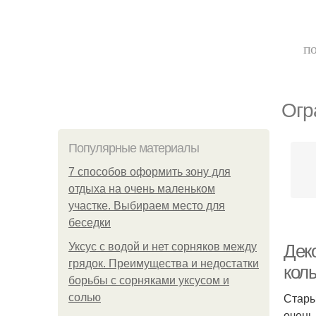
по
Огр
Популярные материалы
7 способов оформить зону для
отдыха на очень маленьком
участке. Выбираем место для
беседки
Уксус с водой и нет сорняков между
Дек
грядок. Преимущества и недостатки
кол
борьбы с сорняками уксусом и
Стары
солью
очень