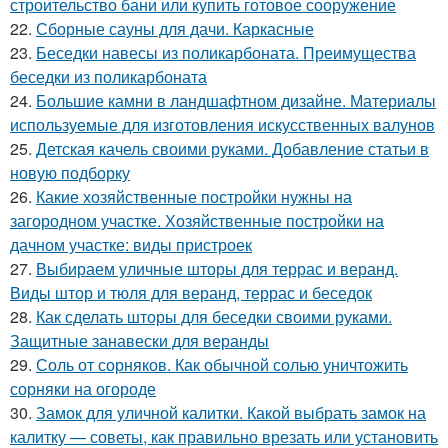
строительство бани или купить готовое сооружение
22.
Сборные сауны для дачи. Каркасные
23.
Беседки навесы из поликарбоната. Преимущества
беседки из поликарбоната
24.
Большие камни в ландшафтном дизайне. Материалы
используемые для изготовления искусственных валунов
25.
Детская качель своими руками. Добавление статьи в
новую подборку
26.
Какие хозяйственные постройки нужны на
загородном участке. Хозяйственные постройки на
дачном участке: виды пристроек
27.
Выбираем уличные шторы для террас и веранд.
Виды штор и тюля для веранд, террас и беседок
28.
Как сделать шторы для беседки своими руками.
Защитные занавески для веранды
29.
Соль от сорняков. Как обычной солью уничтожить
сорняки на огороде
30.
Замок для уличной калитки. Какой выбрать замок на
калитку — советы, как правильно врезать или установить