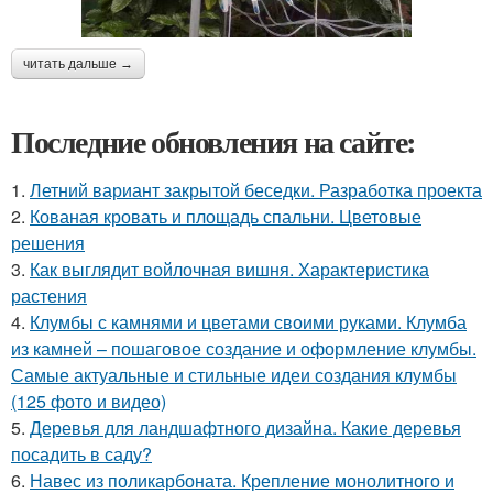
читать дальше →
Последние обновления на сайте:
1.
Летний вариант закрытой беседки. Разработка проекта
2.
Кованая кровать и площадь спальни. Цветовые
решения
3.
Как выглядит войлочная вишня. Характеристика
растения
4.
Клумбы с камнями и цветами своими руками. Клумба
из камней – пошаговое создание и оформление клумбы.
Самые актуальные и стильные идеи создания клумбы
(125 фото и видео)
5.
Деревья для ландшафтного дизайна. Какие деревья
посадить в саду?
6.
Навес из поликарбоната. Крепление монолитного и