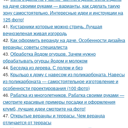
на даче своими руками — варианты, как сделать такую
зону самостоятельно. Интересные идеи и инструкции на
125 фото!
41.
Кустарники которые можно стричь. Лучшая
вечнозеленая живая изгородь
42.
Как оформить веранду на даче. Особенности дизайна
веранды: советы специалиста
43.
Обработка йодом огурцов. Зачем нужно
обрабатывать огурцы йодом и молоком
44.
Беседка из дерева. С полом и без
45.
Крыльцо к дому с навесом из поликарбоната. Навесы
из поликарбоната — самостоятельное изготовление и
особенности проектирования (100 фото)
46.
Рабатка из многолетников. Рабатка своими руками —
смотрите красивые примеры посадки и оформления
клумб, лучшие идеи смотрите на фото!
47.
Открытые веранды и террасы. Чем веранда
отличается от террасы