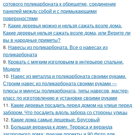
сотового поликарбоната к обрешетке, соединение
панелей между собой и с примыкающими
поверхностями
7.
Какие деревья можно и нельзя сажать возле дома.
Какие деревья нельзя сажать возле дома, или Верите ли
вы в народные приметы?
8.
Навесы из поликарбоната. Все о навесах из
поликарбоната
9.
Кровать с мягким изголовьем в интерьере спальни.
Модели
10.
Навес из металла и поликарбоната своими руками.
Строим навес из поликарбоната своими руками —
плюсы и минусы поликарбоната, типы навесов, мастер-
класс по изготовлению и установке своими руками
11.
Какие деревья посадить перед домом на улице перед
забором. Что посадить вдоль забора со стороны улицы
12.
Какие дома самые дешевые. Брусовый
13.
Большая веранда к дому. Терраса и веранда
загородного дома: лучшие проекты и 90 фото для