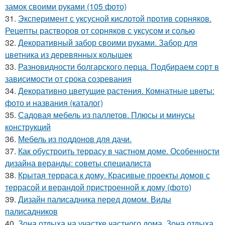
замок своими руками (105 фото)
31.
Эксперимент с уксусной кислотой против сорняков.
Рецепты растворов от сорняков с уксусом и солью
32.
Декоративный забор своими руками. Забор для
цветника из деревянных колышек
33.
Разновидности болгарского перца. Подбираем сорт в
зависимости от срока созревания
34.
Декоративно цветущие растения. Комнатные цветы:
фото и названия (каталог)
35.
Садовая мебель из паллетов. Плюсы и минусы
конструкций
36.
Мебель из поддонов для дачи.
37.
Как обустроить террасу в частном доме. Особенности
дизайна веранды: советы специалиста
38.
Крытая терраса к дому. Красивые проекты домов с
террасой и верандой пристроенной к дому (фото)
39.
Дизайн палисадника перед домом. Виды
палисадников
40.
Зона отдыха на участке частного дома. Зона отдыха