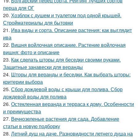
19.
Болгарский перец сорта. Рейтинг лучших сортов
перца для ОГ
20.
Хозблок с душем и туалетом под одной крышей.
Стройматериалы для бытовки
21.
Ива виды и сорта. Описание растения: как выглядит
ива
22.
Вишня войлочная описание. Растение войлочная
вишня: фото и описание
23.
Как сделать шторы для беседки своими руками.
Защитные занавески для веранды
24.
Шторы для веранды и беседки. Как выбрать шторы:
критерии выбора
25.
Сбор дождевой воды с крыши для полива. Сбор
дождевой воды для полива
26.
Остекленная веранда и терраса к дому. Особенности
и преимущества
27.
Вечнозеленые растения для сада. Добавление
статьи в новую подборку
28.
Летний душ на даче. Разновидности летнего душа на