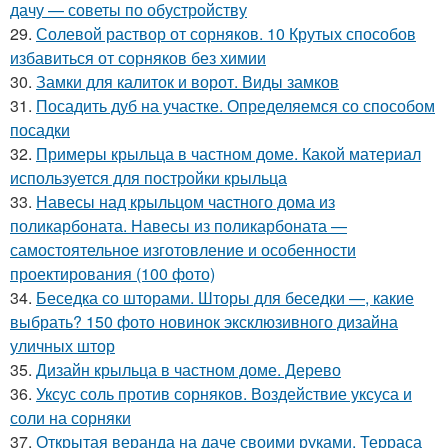
дачу — советы по обустройству
29.
Солевой раствор от сорняков. 10 Крутых способов
избавиться от сорняков без химии
30.
Замки для калиток и ворот. Виды замков
31.
Посадить дуб на участке. Определяемся со способом
посадки
32.
Примеры крыльца в частном доме. Какой материал
используется для постройки крыльца
33.
Навесы над крыльцом частного дома из
поликарбоната. Навесы из поликарбоната —
самостоятельное изготовление и особенности
проектирования (100 фото)
34.
Беседка со шторами. Шторы для беседки —, какие
выбрать? 150 фото новинок эксклюзивного дизайна
уличных штор
35.
Дизайн крыльца в частном доме. Дерево
36.
Уксус соль против сорняков. Воздействие уксуса и
соли на сорняки
37.
Открытая веранда на даче своими руками. Терраса