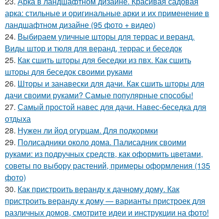
23.
Арка в ландшафтном дизайне. Красивая садовая
арка: стильные и оригинальные арки и их применение в
ландшафтном дизайне (95 фото + видео)
24.
Выбираем уличные шторы для террас и веранд.
Виды штор и тюля для веранд, террас и беседок
25.
Как сшить шторы для беседки из пвх. Как сшить
шторы для беседок своими руками
26.
Шторы и занавески для дачи. Как сшить шторы для
дачи своими руками? Самые популярные способы!
27.
Самый простой навес для дачи. Навес-беседка для
отдыха
28.
Нужен ли йод огурцам. Для подкормки
29.
Полисадники около дома. Палисадник своими
руками: из подручных средств, как оформить цветами,
советы по выбору растений, примеры оформления (135
фото)
30.
Как пристроить веранду к дачному дому. Как
пристроить веранду к дому — варианты пристроек для
различных домов, смотрите идеи и инструкции на фото!