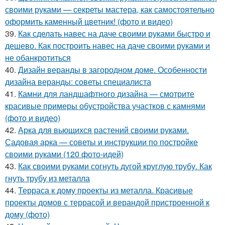
своими руками — секреты мастера, как самостоятельно
оформить каменный цветник! (фото и видео)
39.
Как сделать навес на даче своими руками быстро и
дешево. Как построить навес на даче своими руками и
не обанкротиться
40.
Дизайн веранды в загородном доме. Особенности
дизайна веранды: советы специалиста
41.
Камни для ландшафтного дизайна — смотрите
красивые примеры обустройства участков с камнями
(фото и видео)
42.
Арка для вьющихся растений своими руками.
Садовая арка — советы и инструкции по постройке
своими руками (120 фото-идей)
43.
Как своими руками согнуть дугой круглую трубу. Как
гнуть трубу из металла
44.
Терраса к дому проекты из металла. Красивые
проекты домов с террасой и верандой пристроенной к
дому (фото)