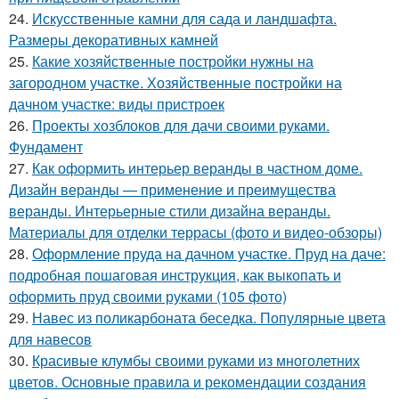
24.
Искусственные камни для сада и ландшафта.
Размеры декоративных камней
25.
Какие хозяйственные постройки нужны на
загородном участке. Хозяйственные постройки на
дачном участке: виды пристроек
26.
Проекты хозблоков для дачи своими руками.
Фундамент
27.
Как оформить интерьер веранды в частном доме.
Дизайн веранды — применение и преимущества
веранды. Интерьерные стили дизайна веранды.
Материалы для отделки террасы (фото и видео-обзоры)
28.
Оформление пруда на дачном участке. Пруд на даче:
подробная пошаговая инструкция, как выкопать и
оформить пруд своими руками (105 фото)
29.
Навес из поликарбоната беседка. Популярные цвета
для навесов
30.
Красивые клумбы своими руками из многолетних
цветов. Основные правила и рекомендации создания