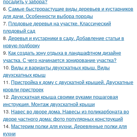
посадить у забора?
6.
Самые быстрорастущие виды деревьев и кустарников
для дачи. Особенности выбора породы
7.
Плодовые деревья на участке. Классический
плодовый сад
8.
Деревья и кустарники в саду. Добавление статьи в
новую подборку
9.
Как создать зону отдыха в ландшафтном дизайне
участка. С чего начинается зонирование участка?
10.
Виды и варианты двухскатных крыш. Виды
двухскатных крыш
11.
Пристройка к дому с двускатной крышей. Двускатные
кровли пристроек
12.
Двухскатная крыша своими руками пошаговая
инструкция. Монтаж двухскатной крыши
13.
Навес во дворе дома. Навесы из поликарбоната во
дворе частного дома: фото популярных конструкций
14.
Мастерим полки для кухни. Деревянные полки для
кухни