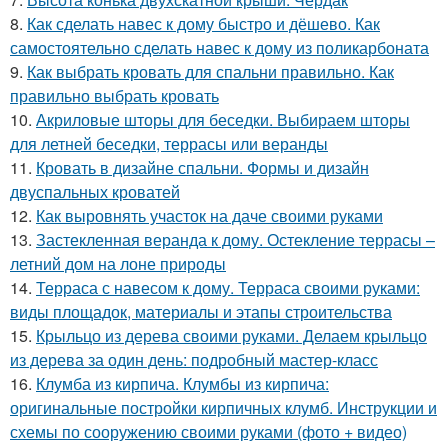
8.
Как сделать навес к дому быстро и дёшево. Как
самостоятельно сделать навес к дому из поликарбоната
9.
Как выбрать кровать для спальни правильно. Как
правильно выбрать кровать
10.
Акриловые шторы для беседки. Выбираем шторы
для летней беседки, террасы или веранды
11.
Кровать в дизайне спальни. Формы и дизайн
двуспальных кроватей
12.
Как выровнять участок на даче своими руками
13.
Застекленная веранда к дому. Остекление террасы –
летний дом на лоне природы
14.
Терраса с навесом к дому. Терраса своими руками:
виды площадок, материалы и этапы строительства
15.
Крыльцо из дерева своими руками. Делаем крыльцо
из дерева за один день: подробный мастер-класс
16.
Клумба из кирпича. Клумбы из кирпича:
оригинальные постройки кирпичных клумб. Инструкции и
схемы по сооружению своими руками (фото + видео)