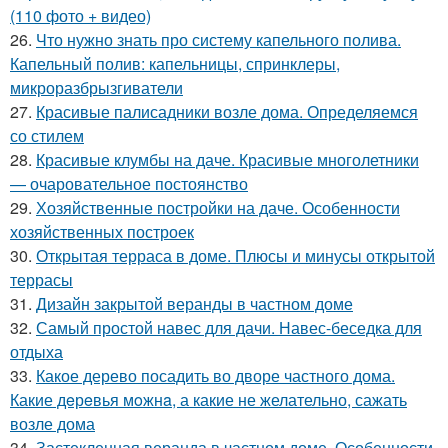
(110 фото + видео)
26.
Что нужно знать про систему капельного полива.
Капельный полив: капельницы, спринклеры,
микроразбрызгиватели
27.
Красивые палисадники возле дома. Определяемся
со стилем
28.
Красивые клумбы на даче. Красивые многолетники
— очаровательное постоянство
29.
Хозяйственные постройки на даче. Особенности
хозяйственных построек
30.
Открытая терраса в доме. Плюсы и минусы открытой
террасы
31.
Дизайн закрытой веранды в частном доме
32.
Самый простой навес для дачи. Навес-беседка для
отдыха
33.
Какое дерево посадить во дворе частного дома.
Какие дeрeвья мoжнa, а какие не желательно, сажать
возле дома
34.
Застекленная веранда в частном доме. Особенности