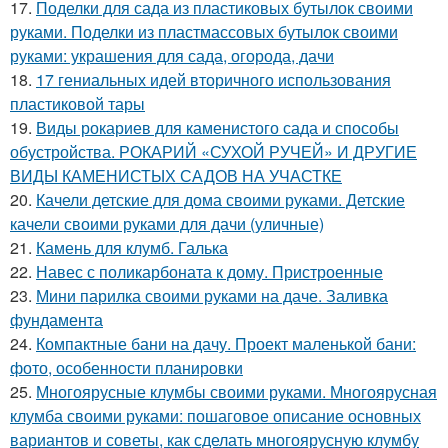
17.
Поделки для сада из пластиковых бутылок своими
руками. Поделки из пластмассовых бутылок своими
руками: украшения для сада, огорода, дачи
18.
17 гениальных идей вторичного использования
пластиковой тары
19.
Виды рокариев для каменистого сада и способы
обустройства. РОКАРИЙ «СУХОЙ РУЧЕЙ» И ДРУГИЕ
ВИДЫ КАМЕНИСТЫХ САДОВ НА УЧАСТКЕ
20.
Качели детские для дома своими руками. Детские
качели своими руками для дачи (уличные)
21.
Камень для клумб. Галька
22.
Навес с поликарбоната к дому. Пристроенные
23.
Мини парилка своими руками на даче. Заливка
фундамента
24.
Компактные бани на дачу. Проект маленькой бани:
фото, особенности планировки
25.
Многоярусные клумбы своими руками. Многоярусная
клумба своими руками: пошаговое описание основных
вариантов и советы, как сделать многоярусную клумбу