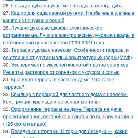
26.
Посадка дуба на участке. Посадка саженца дуба
27.
Кашпо для сада своими руками. Необычные уличные
кашпо из ненужных вещей
28.
Лучшие духовые шкафы электрические
встраиваемые. Лучшие электрические духовые шкафы в
соотношении цена/качество 2020-2021 года
29.
Терраса у дома с навесом. Особенности террасы и
ее отличие от других малых архитектурных форм (МАФ)
30.
Эксперимент с уксусной кислотой против сорняков.
Рецепты растворов от сорняков с уксусом и солью
31.
Красивая терраса в частном доме. Что такое
терраса?
32.
Крыльцо с верандой для частного дома с навесом.
Конструкция крыльца и ее основные типы
33.
Оформление террасы на даче. Терраса на даче:
проектирование, постройка и советы по выбору дизайна
(125 фото и видео)
34.
Беседка со шторами. Шторы для беседки —, какие