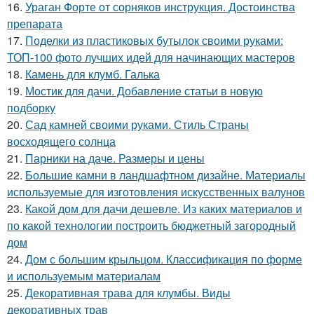
16.
Ураган Форте от сорняков инструкция. Достоинства
препарата
17.
Поделки из пластиковых бутылок своими руками:
ТОП-100 фото лучших идей для начинающих мастеров
18.
Камень для клумб. Галька
19.
Мостик для дачи. Добавление статьи в новую
подборку
20.
Сад камней своими руками. Стиль Страны
восходящего солнца
21.
Парники на даче. Размеры и цены
22.
Большие камни в ландшафтном дизайне. Материалы
используемые для изготовления искусственных валунов
23.
Какой дом для дачи дешевле. Из каких материалов и
по какой технологии построить бюджетный загородный
дом
24.
Дом с большим крыльцом. Классификация по форме
и используемым материалам
25.
Декоративная трава для клумбы. Виды
декоративных трав