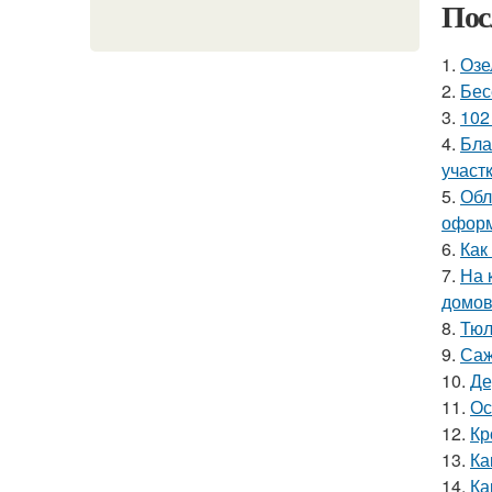
Пос
1.
Озе
2.
Бес
3.
102
4.
Бла
участ
5.
Обл
оформ
6.
Как
7.
На 
домо
8.
Тюл
9.
Саж
10.
Де
11.
Ос
12.
Кр
13.
Ка
14.
Ка