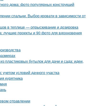
тного дома: фото популярных конструкций
лении спальни. Выбор кровати в зависимости от
урцов в теплице — опрыскивание и дозировка
а: лучшие проекты и 90 фото для вдохновения
роизводства
размерах
из пластиковых бутылок для дачи и сада: идеи,
с учетом условий дачного участка
ия курятника
амня
бань
щевом отравлении