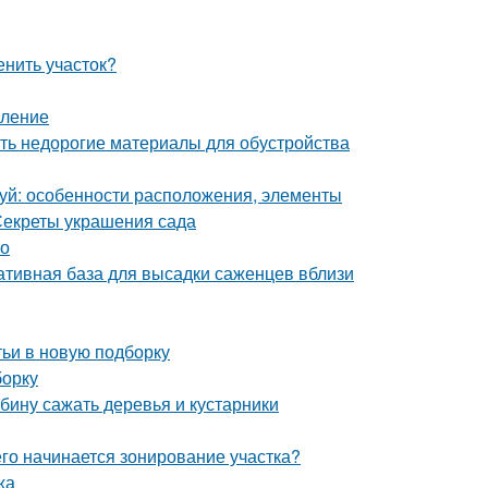
енить участок?
мление
ять недорогие материалы для обустройства
уй: особенности расположения, элементы
Секреты украшения сада
но
ативная база для высадки саженцев вблизи
тьи в новую подборку
борку
бину сажать деревья и кустарники
его начинается зонирование участка?
жа