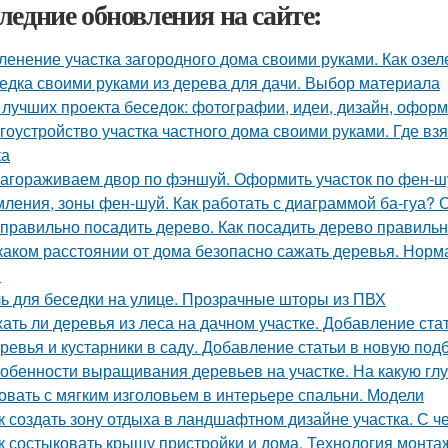
ледние обновления на сайте:
ленение участка загородного дома своими руками. Как озел
едка своими руками из дерева для дачи. Выбор материала
 лучших проекта беседок: фотографии, идеи, дизайн, офор
гоустройство участка частного дома своими руками. Где вз
ка
агораживаем двор по фэншуй. Оформить участок по фен-ш
ления, зоны фен-шуй. Как работать с диаграммой ба-гуа? 
 правильно посадить дерево. Как посадить дерево правиль
каком расстоянии от дома безопасно сажать деревья. Норм
в
ь для беседки на улице. Прозрачные шторы из ПВХ
ать ли деревья из леса на дачном участке. Добавление ста
ревья и кустарники в саду. Добавление статьи в новую под
обенности выращивания деревьев на участке. На какую глу
овать с мягким изголовьем в интерьере спальни. Модели
к создать зону отдыха в ландшафтном дизайне участка. С ч
к состыковать крышу пристройки и дома. Технология монта