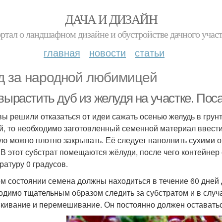
ДАЧА И ДИЗАЙН
ртал о ландшафном дизайне и обустройстве дачного учас
главная
новости
статьи
д за народной любимицей
вырастить дуб из желудя на участке. Пос
вы решили отказаться от идеи сажать осенью желудь в грунт
й, то необходимо заготовленный семенной материал ввести 
ую можно плотно закрывать. Её следует наполнить сухими 
 В этот субстрат помещаются жёлуди, после чего контейнер
ратуру 0 градусов.
ом состоянии семена должны находиться в течение 60 дней 
одимо тщательным образом следить за субстратом и в случ
кивание и перемешивание. Он постоянно должен оставать