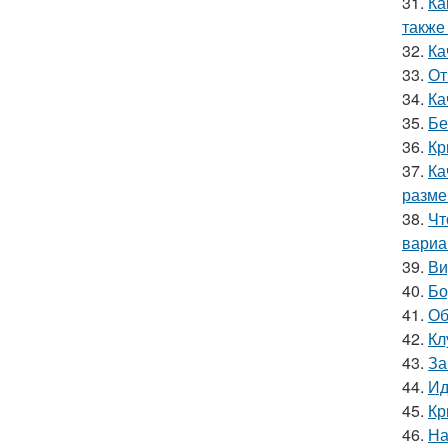
31.
Ка
также
32.
Ка
33.
От
34.
Ка
35.
Бе
36.
Кр
37.
Ка
разме
38.
Чт
вариа
39.
Ви
40.
Бо
41.
Об
42.
Кл
43.
За
44.
Ид
45.
Кр
46.
На