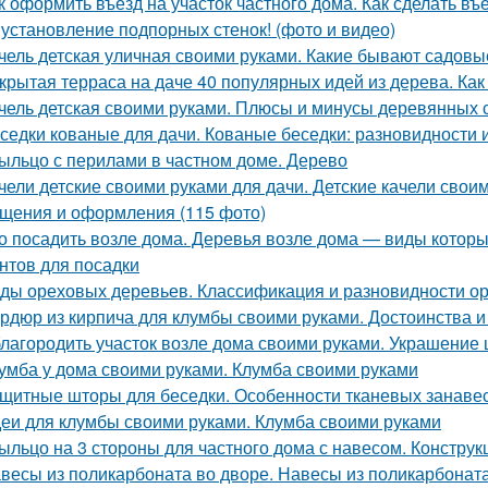
к оформить въезд на участок частного дома. Как сделать въ
 установление подпорных стенок! (фото и видео)
чель детская уличная своими руками. Какие бывают садовые
крытая терраса на даче 40 популярных идей из дерева. Ка
чель детская своими руками. Плюсы и минусы деревянных 
седки кованые для дачи. Кованые беседки: разновидности и
ыльцо с перилами в частном доме. Дерево
чели детские своими руками для дачи. Детские качели сво
щения и оформления (115 фото)
о посадить возле дома. Деревья возле дома — виды которы
нтов для посадки
ды ореховых деревьев. Классификация и разновидности о
рдюр из кирпича для клумбы своими руками. Достоинства и
лагородить участок возле дома своими руками. Украшение
умба у дома своими руками. Клумба своими руками
щитные шторы для беседки. Особенности тканевых занаве
еи для клумбы своими руками. Клумба своими руками
ыльцо на 3 стороны для частного дома с навесом. Констру
весы из поликарбоната во дворе. Навесы из поликарбонат