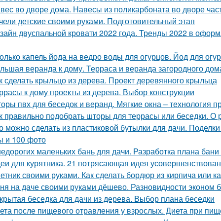
вес во дворе дома. Навесы из поликарбоната во дворе час
чели детские своими руками. Подготовительный этап
зайн двуспальной кровати 2022 года. Тренды 2022 в оформ
олько капель йода на ведро воды для огурцов. Йод для ог
льшая веранда к дому. Терраса и веранда загородного дом
к сделать крыльцо из дерева. Проект деревянного крыльца
ррасы к дому проекты из дерева. Выбор конструкции
оры пвх для беседок и веранд. Мягкие окна – технология п
к правильно подобрать шторы для террасы или беседки. О 
о можно сделать из пластиковой бутылки для дачи. Поделки 
ы и 100 фото
недорогих маленьких бань для дачи. Разработка плана бани 
еи для курятника. 21 потрясающая идея усовершенствован
етник своими руками. Как сделать бордюр из кирпича или к
ня на даче своими руками дёшево. Разновидности эконом 
крытая беседка для дачи из дерева. Выбор плана беседки
ета после пищевого отравления у взрослых. Диета при пи