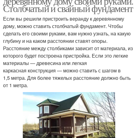
деревянному дому своими руками.
Столбчатый и свайный фундамент
Если вы решили пристроить веранду к деревянному
Пристройка к
дому, можно ставить столбчатый фундамент. Чтобы
Веранды к дому
деревянному дому
сделать его своими руками, вам нужно узнать, на какую
глубину и на каком расстоянии ставят опоры.
Расстояние между столбиками зависит от материала, из
которого будет построена пристройка. Если это легкие
Веранды в частном
материалы — древесина или легкая
доме
каркасная конструкция — можно ставить с шагом в
1,5 метра. Для более тяжелых расстояние должно быть
от 1 метра.