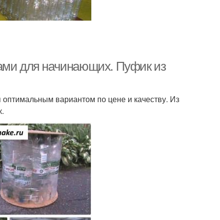
р из пластиковых
Бутылки для клумб
бутылок
ками для начинающих. Пуфик из
я оптимальным вариантом по цене и качеству. Из
.