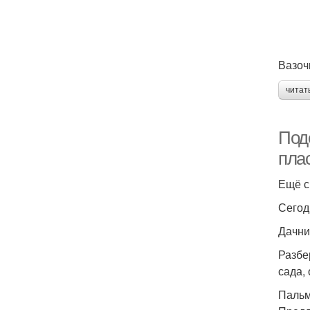
Вазоч
читат
Под
пла
Ещё с
Сегод
Дачни
Разбе
сада,
Паль