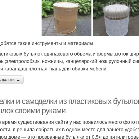
обятся такие инструменты и материалы:
астиковых бутылок одинакового объема и формы;моток широ
ы;электролобзик, ножницы, канцелярский нож;рулонный си
 и карандаш;плотная ткань для обивки мебели.
ь дальше →
елки и самоделки из пластиковых бутылок
ылок своими руками
е время существования сайта у нас появилось много фото п
ости, я решила собрать их в одном месте для вашего удобс
дом доме — это прозрачные бутылки от 0,5л до пятилитровы