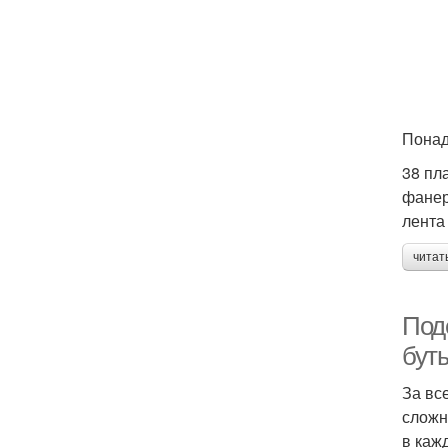
Понад
38 пл
фанер
лента
читат
Под
бут
За вс
сложн
в каж