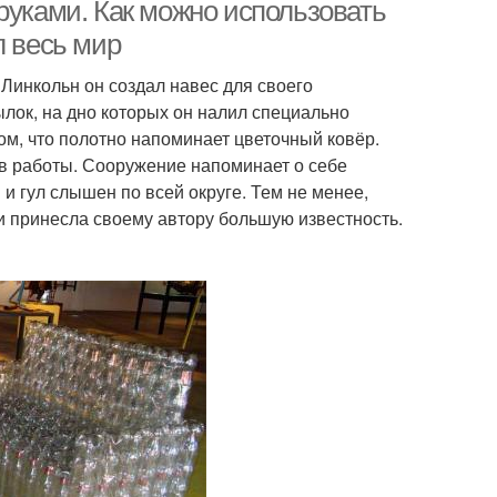
руками. Как можно использовать
л весь мир
Линкольн он создал навес для своего
Поделка из
тиковые бутылки
лок, на дно которых он налил специально
пластиковой бутылки
ом, что полотно напоминает цветочный ковёр.
ов работы. Сооружение напоминает о себе
 и гул слышен по всей округе. Тем не менее,
Самоделки из
Ежик из пластиковой
и принесла своему автору большую известность.
тиковых бутылок
бутылки
Поделки из
Бутылки для школы
тиковой бутылки
 из пластиковых
Занавески из
бутылок
пластиковых бутылок