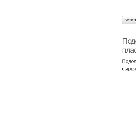
С
читат
Б
Под
пла
Подел
сырья