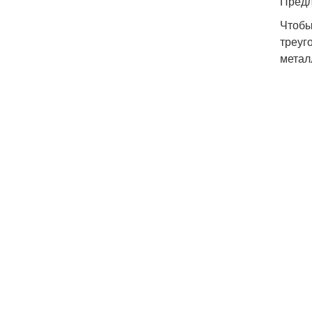
Предл
Чтобы
треуг
метал