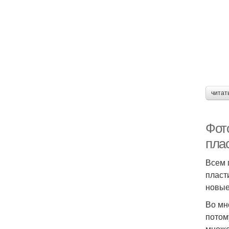
читат
Фот
пла
Всем 
пласт
новые
Во мн
потом
множе