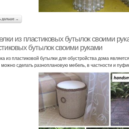
ад из пластиковых
Деко
Бутылки для улицы
бутылок
ь дальше →
утылки для клумбы
елки из пластиковых бутылок своими ру
стиковых бутылок своими руками
ка из пластиковой бутылки для обустройства дома являетс
 можно сделать разноплановую мебель, в частности и пуфик