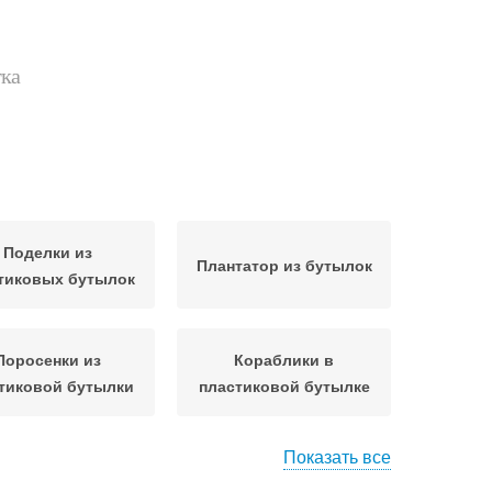
тка
Поделки из
Плантатор из бутылок
тиковых бутылок
Поросенки из
Кораблики в
тиковой бутылки
пластиковой бутылке
Показать все
ушки из бутылок
Поделки из бутылок