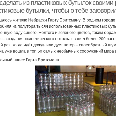
бутылки
бутылок
 сделать из пластиковых бутылок своими 
стиковые бутылки, чтобы о тебе заговори
далось жителю Небраски Гарту Бритсману. В родном городе 
Бутылки для сада
Птички из бутылок
Плас
обиля из полутора тысяч использованных пластиковых буты
енную воду синего, жёлтого и зелёного цветов, таким образ
сс создания «кинетического потолка» занял более 200 час
й раз, когда идёт дождь или дует ветер – своеобразный шум
тылки для детского
Бутылки для кухни
ка уже вошла в топ 50 самых необычных сооружений мира 
сада
плас
очный навес Гарта Бритсмана
Поделки из
Лайфхаки из
пластмассовых
астиковых бутылок
плас
бутылок
ета из пластиковых
Игрушки из
Дом
бутылок
пластиковых бутылок