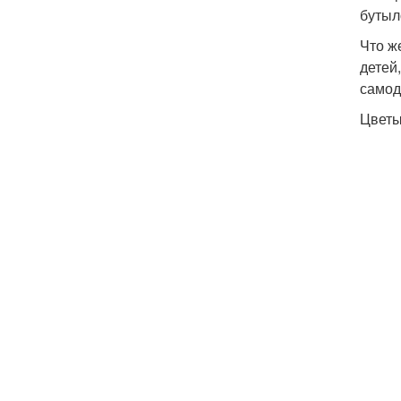
бутыл
Что ж
детей
самод
Цветы