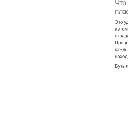
Что
пла
Это у
автом
окраш
Проце
кажды
Бу
наход
Бутыл
пл
Цв