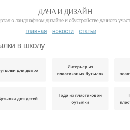
ДАЧА И ДИЗАЙН
ртал о ландшафном дизайне и обустройстве дачного учас
главная
новости
статьи
ылки в школу
Интерьер из
утылки для двора
пластиковых бутылок
плас
Года из пластиковой
Бутылки для детей
бутылки
плас
аза из пластиковой
Пуфик из пластиковых
Игр