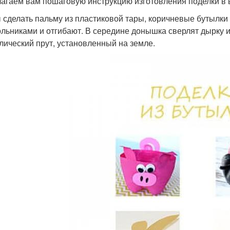
агаем вам пошаговую инструкцию изготовления поделки в 
 сделать пальму из пластиковой тары, коричневые бутылки
ольниками и отгибают. В середине донышка сверлят дырку 
лический прут, установленный на земле.