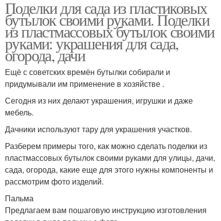
Поделки для сада из пластиковых
Поделки из
Бутылки в школу
бутылок своими руками. Поделки
пластиковой бутылки
из пластмассовых бутылок своими
руками: украшения для сада,
огорода, дачи
Пуфик из пластиковых
Бутылки для школы
бутылок
Ещё с советских времён бутылки собирали и
придумывали им применение в хозяйстве .
Сегодня из них делают украшения, игрушки и даже
Цвета из пластиковых
Игрушки из
мебель.
бутылок
пластиковых бутылок
Дачники используют тару для украшения участков.
Разберем примеры того, как можно сделать поделки из
пластмассовых бутылок своими руками для улицы, дачи,
Дом из пластиковых
Сад из пластиковых
сада, огорода, какие еще для этого нужны компоненты и
бутылок
бутылок
рассмотрим фото изделий.
Пальма
Предлагаем вам пошаговую инструкцию изготовления
Поделки из стеклянных