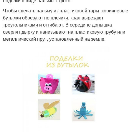
поделки в виде пальмы с фото.
Поделки из бутылок
бутылок
Чтобы сделать пальму из пластиковой тары, коричневые
бутылки обрезают по плечики, края вырезают
треугольниками и отгибают. В середине донышка
Идеи из пластиковых
сверлят дырку и нанизывают на пластиковую трубу или
бутылок
металлический прут, установленный на земле.