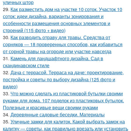
уличных штор
29.
Как разместить дом на участке 10 соток. Участок 10
соток: идеи дизайна, варианты зонирования и
особенности размещения основных элементов и
строений (115 фото + видео)
30.
Как разводить отраву для травы. Средства от
сорняков — 18 проверенных способов, как избавиться
от сорной травы на огороде или участке навсегда
31.
Камень для ландшафтного дизайна. Сад в
скандинавском стиле
32.
Дача с террасой. Терраса на даче: проектирование,
постройка и советы по выбору дизайна (125 фото и
видео)
33.
Что можно сделать из пластиковой бутылки своими
руками для дома. 107 поделок из пластиковых бутылок.
Полезные и красивые вещи своими руками
34.
Деревянные садовые беседки. Материалы
35.
Уличные замки для калиток. Какой выбрать замок на
калитку — советы, как правильно врезать или установить