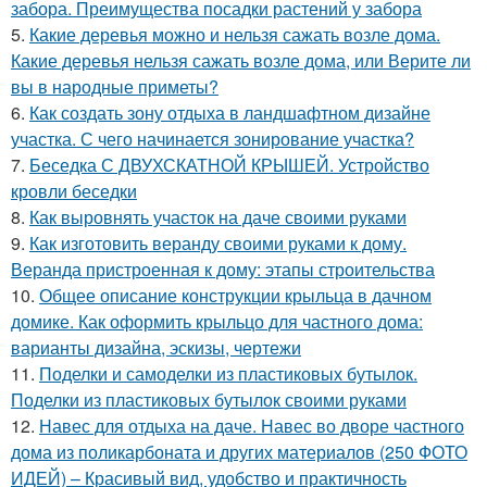
забора. Преимущества посадки растений у забора
5.
Какие деревья можно и нельзя сажать возле дома.
Какие деревья нельзя сажать возле дома, или Верите ли
вы в народные приметы?
6.
Как создать зону отдыха в ландшафтном дизайне
участка. С чего начинается зонирование участка?
7.
Беседка С ДВУХСКАТНОЙ КРЫШЕЙ. Устройство
кровли беседки
8.
Как выровнять участок на даче своими руками
9.
Как изготовить веранду своими руками к дому.
Веранда пристроенная к дому: этапы строительства
10.
Общее описание конструкции крыльца в дачном
домике. Как оформить крыльцо для частного дома:
варианты дизайна, эскизы, чертежи
11.
Поделки и самоделки из пластиковых бутылок.
Поделки из пластиковых бутылок своими руками
12.
Навес для отдыха на даче. Навес во дворе частного
дома из поликарбоната и других материалов (250 ФОТО
ИДЕЙ) – Красивый вид, удобство и практичность