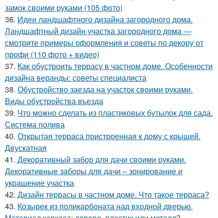
замок своими руками (105 фото)
36.
Идеи ландшафтного дизайна загородного дома.
Ландшафтный дизайн участка загородного дома —
смотрите примеры оформления и советы по декору от
профи (110 фото + видео)
37.
Как обустроить террасу в частном доме. Особенности
дизайна веранды: советы специалиста
38.
Обустройство заезда на участок своими руками.
Виды обустройства въезда
39.
Что можно сделать из пластиковых бутылок для сада.
Система полива
40.
Открытая терраса пристроенная к дому с крышей.
Двускатная
41.
Декоративный забор для дачи своими руками.
Декоративные заборы для дачи – зонирование и
украшение участка
42.
Дизайн террасы в частном доме. Что такое терраса?
43.
Козырек из поликарбоната над входной дверью.
Материал каркаса: дерево, пластик или металл?